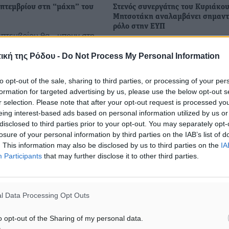
επτεμβρίου στη “μάχη” του
Στενός συνεργάτης του Κυριάκο
Μητσοτάκη αναλαμβάνει σημαντ
ρόλο στην ΕΥΠ
Σεπτεμβρίου θα… μπουν στη
Ενας εκ των στενών συνεργατώ
πέλλου Ελλάδας, ο Γ.Α.Σ.
Πρωθυπουργού πιθανόν να
ο Γ.Σ. Διαγόρας, όπως και
ική της Ρόδου -
Do Not Process My Personal Information
συμμετάσχει –αν δεν υπάρξει α
 ομάδες της Football
της τελευταίας στιγμής- στην δι
Ο έκανε γνωστό το ...
to opt-out of the sale, sharing to third parties, or processing of your per
της Εθνικής Υπηρεσίας Πληροφ
formation for targeted advertising by us, please use the below opt-out s
η σύνθεση ...
r selection. Please note that after your opt-out request is processed y
eing interest-based ads based on personal information utilized by us or
disclosed to third parties prior to your opt-out. You may separately opt-
1
01.08.19, 12:03
losure of your personal information by third parties on the IAB’s list of
. This information may also be disclosed by us to third parties on the
IA
Participants
that may further disclose it to other third parties.
l Data Processing Opt Outs
o opt-out of the Sharing of my personal data.