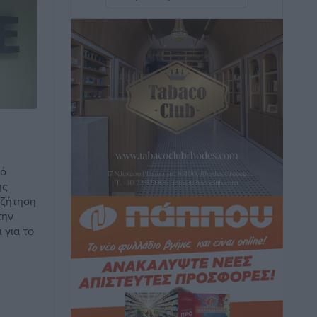
νησιά μας – Γιατί δεν πέφτουν και πότε
μπορεί να έρθει αποκλιμάκωση
Τοπικές Ειδήσεις
•
πριν 46 λεπτά
Πάνω από 1.500 έλεγχοι με drones σε
300 παραλίες κατά της αυθαίρετης
κατάληψης του αιγιαλού – Τα στοιχεία
για τη Ρόδο
Τοπικές Ειδήσεις
•
πριν 47 λεπτά
κό
ης
Συνεδριάζει η Δημοτική Επιτροπή
υζήτηση
Ρόδου την Δευτέρα 10 Αυγούστου
την
Τοπικές Ειδήσεις
•
πριν 51 λεπτά
 για το
Ο Ακύλας στη Ρόδο 10 Αυγούστου στο
βοηθητικό στάδιο Διαγόρα
Πολιτιστικά
•
πριν 52 λεπτά