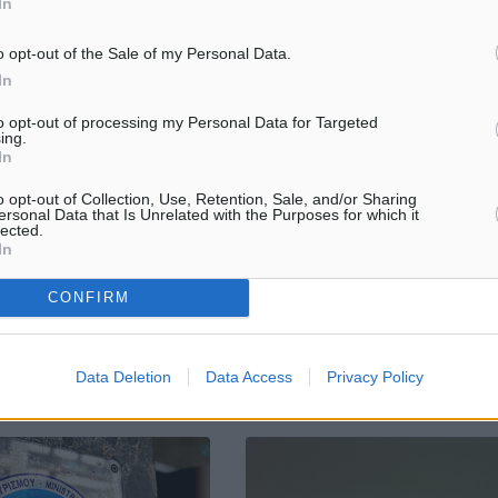
In
o opt-out of the Sale of my Personal Data.
In
to opt-out of processing my Personal Data for Targeted
5χρονος για κατοχή
Το ΕΚΠΑ συμμετέχει σε εκδηλώσε
ing.
με σκοπό τη διακίνηση στη
τα 200 χρόνια από την Επανάστ
In
1821 -Τι έχει προγραμματιστεί
o opt-out of Collection, Use, Retention, Sale, and/or Sharing
ν -186,7- γραμμάρια
Τιμώντας την Επανάσταση του 18
ersonal Data that Is Unrelated with the Purposes for which it
α. Συνελήφθη χθες (31
Εθνικό και Καποδιστριακό
lected.
) στη Ρόδο, από
Πανεπιστήμιο Αθηνών (ΕΚΠΑ)
In
ς του Τμήματος Δίωξης
εργάζεται συστηματικά και
 της Υποδιεύθυνσης
προγραμματισμένα ήδη από τις 
CONFIRM
δου, ...
του 2018, για τη ...
2
01.08.19, 11:38
Data Deletion
Data Access
Privacy Policy