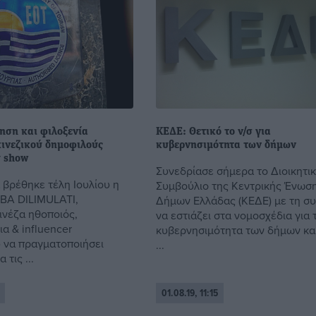
ηση και φιλοξενία
ΚΕΔΕ: Θετικό το ν/σ για
ινεζικού δημοφιλούς
κυβερνησιμότητα των δήμων
ύ show
Συνεδρίασε σήμερα το Διοικητι
 βρέθηκε τέλη Ιουλίου η
Συμβούλιο της Κεντρικής Ένωσ
EBA DILIMULATI,
Δήμων Ελλάδας (ΚΕΔΕ) με τη σ
ινέζα ηθοποιός,
να εστιάζει στα νομοσχέδια για 
α & influencer
κυβερνησιμότητα των δήμων και
 να πραγματοποιήσει
...
 τις ...
01.08.19, 11:15