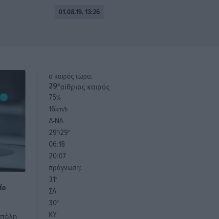
01.08.19, 13:26
o καιρός τώρα:
αίθριος καιρός
29
°
75
%
16
km/h
Δ-ΝΔ
29
29
°/
°
06:18
20:07
πρόγνωση:
31
°
ίο
ΣΑ
30
°
ΚΥ
 πόλη