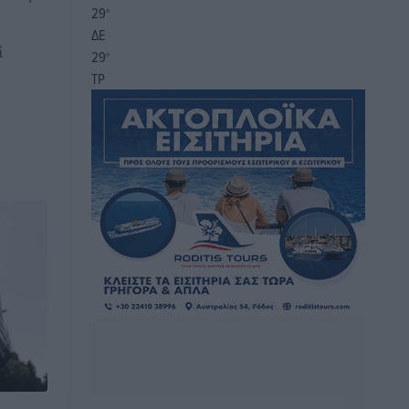
29
°
ΔΕ
ί
29
°
ΤΡ