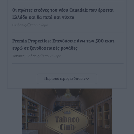
Οι πρώτες εικόνες του νέου Canadair που έρχεται
Ελλάδα και θα πετά και νύχτα
Ειδήσεις
•
πριν 1 ώρα
Premia Properties: Επενδύσεις άνω των 500 εκατ.
ευρώ σε ξενοδοχειακές μονάδες
Τοπικές Ειδήσεις
•
πριν 1 ώρα
Αυξήθηκαν οι Ελληνες που αποφάσισαν να
Περισσότερες ειδήσεις
διακόψουν το κάπνισμα
Ειδήσεις
•
πριν 1 ώρα
Έκτακτο επίδομα παιδιού: Έως 10 Αυγούστου η
προθεσμία για ΑΦΜ – Ποιοι πάνε ταμείο
Ειδήσεις
•
πριν 1 ώρα
ASTYBUS: 27.642 διαδρομές στην Αστυπάλαια – Το