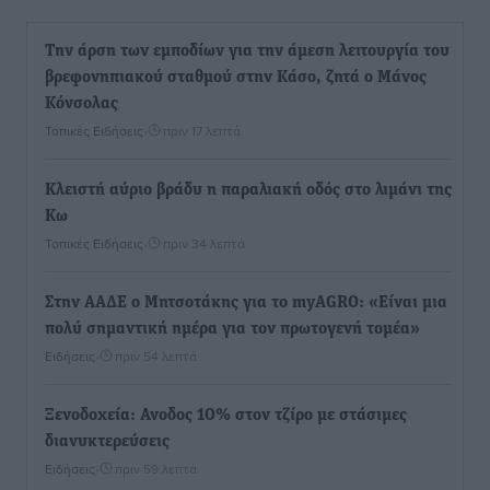
Την άρση των εμποδίων για την άμεση λειτουργία του
βρεφονηπιακού σταθμού στην Κάσο, ζητά ο Μάνος
Κόνσολας
Τοπικές Ειδήσεις
•
πριν 17 λεπτά
Κλειστή αύριο βράδυ η παραλιακή οδός στο λιμάνι της
Κω
Τοπικές Ειδήσεις
•
πριν 34 λεπτά
Στην ΑΑΔΕ ο Μητσοτάκης για το myAGRO: «Είναι μια
πολύ σημαντική ημέρα για τον πρωτογενή τομέα»
Ειδήσεις
•
πριν 54 λεπτά
Ξενοδοχεία: Ανοδος 10% στον τζίρο με στάσιμες
διανυκτερεύσεις
Ειδήσεις
•
πριν 59 λεπτά