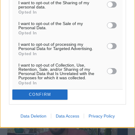
I want to opt-out of the Sharing of my
personal data.
Opted In
Οι αλλαγές στους κανόνες του
I want to opt-out of the Sale of my
Personal Data.
ποδοσφαίρου 2019-2020
Opted In
Οι κανόνες του παιχνιδιού ενόψει της σεζόν 2019-2020
I want to opt-out of processing my
τέθηκαν σε ισχύ από την 1η Ιουνίου 2019. Ένας αριθμός
Personal Data for Targeted Advertising.
αλλαγών εγκρίθηκαν κατά την 133η Ετήσια Γενική
Opted In
Συνέλευση της IFAB ...
I want to opt-out of Collection, Use,
Retention, Sale, and/or Sharing of my
Personal Data that Is Unrelated with the
19.08.19, 17:09
Purposes for which it was collected.
Opted In
CONFIRM
Data Deletion
Data Access
Privacy Policy