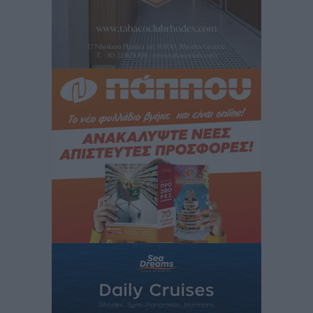
«έξυπνο» μοντέλο μετακίνησης που έγινε μέρος της
καθημερινότητας
Τοπικές Ειδήσεις
•
πριν 2 ώρες
Ερώτηση Μπελέρη σε Κομισιόν για τη δημιουργία
«σύγχρονου Ευρωπαϊκού Ταμείου Αντιμετώπισης
Φυσικών Καταστροφών»
Ειδήσεις
•
πριν 3 ώρες
Έκκληση γονέων για να λειτουργήσει ο
Βρεφονηπιακός Σταθμός Κάσου
Τοπικές Ειδήσεις
•
πριν 3 ώρες
Ακρίβεια: Σημαντικές οι διατακτικές σίτισης για 3
στους 4 εργαζομένους
Ειδήσεις
•
πριν 3 ώρες