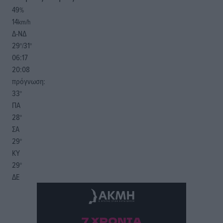
49
%
14
km/h
Δ-ΝΔ
29
31
°/
°
06:17
20:08
πρόγνωση:
33
°
ΠΑ
28
°
ΣΑ
29
°
ΚΥ
29
°
ΔΕ