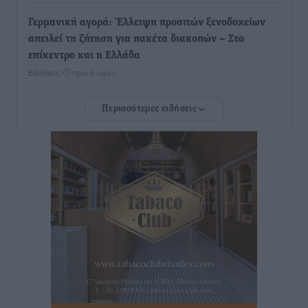
Γερμανική αγορά: Έλλειψη προσιτών ξενοδοχείων
απειλεί τη ζήτηση για πακέτα διακοπών – Στο
επίκεντρο και η Ελλάδα
Ειδήσεις
•
πριν 6 ώρες
Περισσότερες ειδήσεις
Νέο ξενοδοχείο στη Ρόδο για την H Hotels –
Χατζηλαζάρου – Προχωρά καινούργιο ξενοδοχείο
στην Κω
Τοπικές Ειδήσεις
•
πριν 6 ώρες
Αυτοκίνητο μπήκε παράνομα σε μονόδρομο στο
Μαστιχάρι – Αναποδογύρισε όχημα με μητέρα και
5χρονο παιδί
Τοπικές Ειδήσεις
•
πριν 6 ώρες
“Η Ευρώπη αντιμετώπιζε το προσφυγικό σαν ταινία
τρόμου” – Η συγκλονιστική μαρτυρία της Χαρούλας