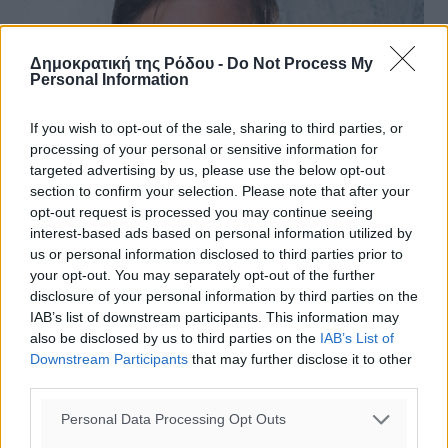
Δημοκρατική της Ρόδου -
Do Not Process My
Personal Information
If you wish to opt-out of the sale, sharing to third parties, or
processing of your personal or sensitive information for
targeted advertising by us, please use the below opt-out
section to confirm your selection. Please note that after your
opt-out request is processed you may continue seeing
ΝΔ: O Βασίλης Φεύγας νέος
interest-based ads based on personal information utilized by
us or personal information disclosed to third parties prior to
Γραμματέας Στρατηγικού Σχεδιασμού
your opt-out. You may separately opt-out of the further
και Επικοινωνίας
disclosure of your personal information by third parties on the
IAB’s list of downstream participants. This information may
Ο Βασίλης Φεύγας είναι ο νέος
also be disclosed by us to third parties on the
IAB’s List of
Γραμματέας Στρατηγικού Σχεδιασμού και Επικοινωνίας,
Downstream Participants
that may further disclose it to other
με απόφαση του Προέδρου της Νέας Δημοκρατίας
third parties.
Κυριάκου Μητσοτάκη. Ο Βασίλης Φεύγας έχει ...
Personal Data Processing Opt Outs
21.08.19, 17:36