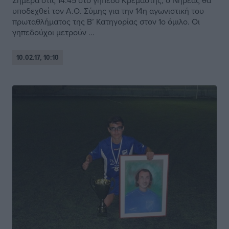
Σήμερα στις 14:45 στο γήπεδο Κρεμαστής, ο Νηρέας θα
υποδεχθεί τον Α.Ο. Σύμης για την 14η αγωνιστική του
πρωταθλήματος της Β’ Κατηγορίας στον 1ο όμιλο. Οι
γηπεδούχοι μετρούν ...
10.02.17, 10:10