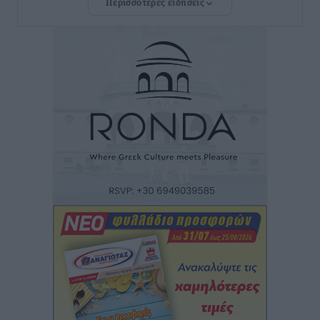
Περισσότερες ειδήσεις
Νέο ξενοδοχείο στη Ρόδο για την H Hotels –
Χατζηλαζάρου – Προχωρά καινούργιο ξενοδοχείο
στην Κω
Τοπικές Ειδήσεις
•
πριν 7 ώρες
Αυτοκίνητο μπήκε παράνομα σε μονόδρομο στο
Μαστιχάρι – Αναποδογύρισε όχημα με μητέρα και
5χρονο παιδί
Τοπικές Ειδήσεις
•
πριν 7 ώρες
“Η Ευρώπη αντιμετώπιζε το προσφυγικό σαν ταινία
τρόμου” – Η συγκλονιστική μαρτυρία της Χαρούλας
Γιασιράνη στον RV για τα γεγονότα που οδήγησαν στο
Σύμφωνο της Λέρου
Τοπικές Ειδήσεις
•
πριν 8 ώρες
Συναυλία με τον Γιάννη Κότσιρα στις 21 Αυγούστου
Πολιτιστικά
•
πριν 8 ώρες