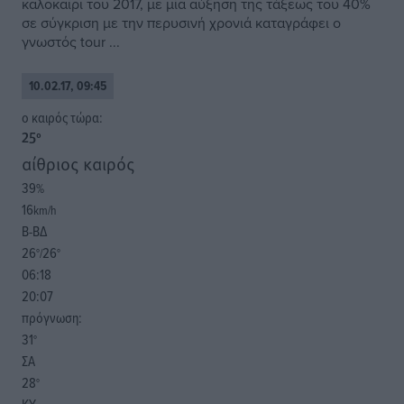
καλοκαίρι του 2017, με μία αύξηση της τάξεως του 40%
σε σύγκριση με την περυσινή χρονιά καταγράφει ο
γνωστός tour ...
10.02.17, 09:45
o καιρός τώρα:
25
°
αίθριος καιρός
39
%
16
km/h
Β-ΒΔ
26
26
°/
°
06:18
20:07
πρόγνωση:
31
°
ΣΑ
28
°