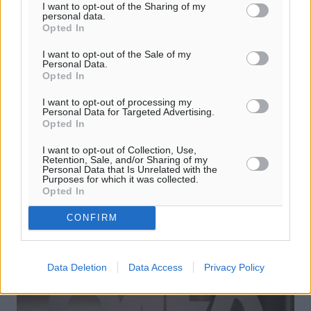
I want to opt-out of the Sharing of my
personal data.
Opted In
I want to opt-out of the Sale of my
Personal Data.
Opted In
Σάρωσαν τα μετάλλια οι Μαχητές Κω
I want to opt-out of processing my
Personal Data for Targeted Advertising.
Opted In
Εξαιρετικό ήταν το αποτέλεσμα της συμμετοχής των
αθλητών του συλλόγου «Μαχητές της Κω» στους αγώνες
I want to opt-out of Collection, Use,
του AthensChallenge, που πραγματοποιήθηκαν το
Retention, Sale, and/or Sharing of my
Personal Data that Is Unrelated with the
σαββατοκύριακο 4-5 ...
Purposes for which it was collected.
Opted In
10.02.17, 10:30
CONFIRM
Data Deletion
Data Access
Privacy Policy