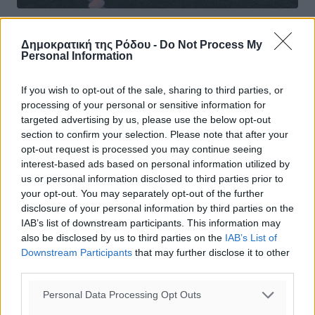
Κλεόβουλος: Με προβλήματα στο Βάτι
Δημοκρατική της Ρόδου -
Do Not Process My
Personal Information
Στο γήπεδο Βατίου από τον τοπικό Διαγόρα θα
φιλοξενηθεί το Σάββατο στις 15:00 η ομάδα του
If you wish to opt-out of the sale, sharing to third parties, or
Κλεόβουλου στο πλαίσιο της 18ης αγωνιστικής του
processing of your personal or sensitive information for
πρωταθλήματος της Α’ Κατηγορίας. Οι ...
targeted advertising by us, please use the below opt-out
section to confirm your selection. Please note that after your
10.02.17, 10:30
opt-out request is processed you may continue seeing
interest-based ads based on personal information utilized by
us or personal information disclosed to third parties prior to
your opt-out. You may separately opt-out of the further
disclosure of your personal information by third parties on the
IAB’s list of downstream participants. This information may
also be disclosed by us to third parties on the
IAB’s List of
Downstream Participants
that may further disclose it to other
third parties.
Personal Data Processing Opt Outs