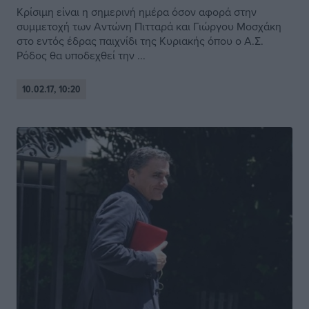
Κρίσιμη είναι η σημερινή ημέρα όσον αφορά στην
συμμετοχή των Αντώνη Πιτταρά και Γιώργου Μοσχάκη
στο εντός έδρας παιχνίδι της Κυριακής όπου ο Α.Σ.
Ρόδος θα υποδεχθεί την ...
10.02.17, 10:20