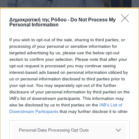
Δημοκρατική της Ρόδου -
Do Not Process My
Personal Information
Αντικαθίσταται ο Λ. Ρακιντζής- Η
Μάρη Παπασπύρου στη θέση του
If you wish to opt-out of the sale, sharing to third parties, or
processing of your personal or sensitive information for
Η νομικός Μάρη Ζεντέλη – Παπασπύρου αντικαθιστά τον
targeted advertising by us, please use the below opt-out
Γενικό επιθεωρητή Δημόσιας Διοίκησης, Λέανδρο
section to confirm your selection. Please note that after your
Ρακιντζή. Σύμφωνα με πληροφορίες, ο κ. Ρακιντζής
opt-out request is processed you may continue seeing
ενημερώθηκε για την ...
interest-based ads based on personal information utilized by
us or personal information disclosed to third parties prior to
01.02.16, 14:13
your opt-out. You may separately opt-out of the further
disclosure of your personal information by third parties on the
IAB’s list of downstream participants. This information may
also be disclosed by us to third parties on the
IAB’s List of
Downstream Participants
that may further disclose it to other
third parties.
Personal Data Processing Opt Outs