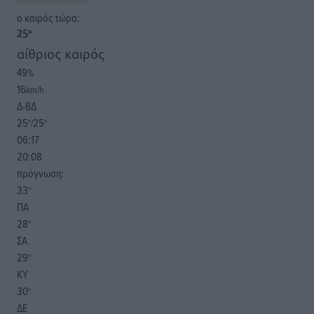
o καιρός τώρα:
25
°
αίθριος καιρός
49
%
16
km/h
Δ-ΒΔ
25
25
°/
°
06:17
20:08
πρόγνωση:
33
°
ΠΑ
28
°
ΣΑ
29
°
ΚΥ
30
°
ΔΕ