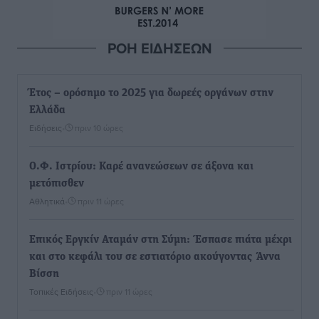
ΡΟΗ ΕΙΔΗΣΕΩΝ
Έτος – ορόσημο το 2025 για δωρεές οργάνων στην
Ελλάδα
Ειδήσεις
•
πριν 10 ώρες
Ο.Φ. Ιστρίου: Καρέ ανανεώσεων σε άξονα και
μετόπισθεν
Αθλητικά
•
πριν 11 ώρες
Επικός Εργκίν Αταμάν στη Σύμη: Έσπασε πιάτα μέχρι
και στο κεφάλι του σε εστιατόριο ακούγοντας Άννα
Βίσση
Τοπικές Ειδήσεις
•
πριν 11 ώρες