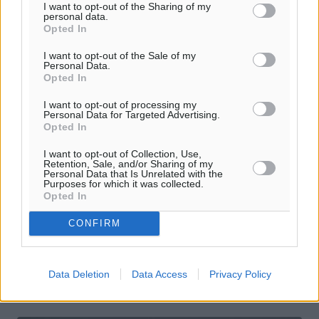
I want to opt-out of the Sharing of my
personal data.
Opted In
I want to opt-out of the Sale of my
Personal Data.
Opted In
I want to opt-out of processing my
Personal Data for Targeted Advertising.
Opted In
Ανακοινώθηκε η υποβολή πρότασης
I want to opt-out of Collection, Use,
Retention, Sale, and/or Sharing of my
για το Νόμπελ Ειρήνης
Personal Data that Is Unrelated with the
Purposes for which it was collected.
Opted In
Παρουσιάστηκε, η υποβολή πρότασης στη Νορβηγική
Επιτροπή Νόμπελ, για το βραβείο Νόμπελ Ειρήνης. Η
CONFIRM
πρόταση που υποβάλλεται αφορά τρία πρόσωπα,
συμβολικά, στα οποία θα ...
Data Deletion
Data Access
Privacy Policy
01.02.16, 14:05