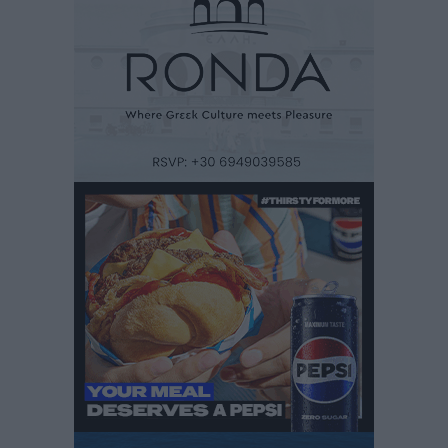
Κικίλιας: Μειώθηκαν κατά 34% οι μεταναστευτικές
ροές στα θαλάσσια σύνορα
Ειδήσεις
•
πριν 12 ώρες
Κως: Γερμανός τουρίστας κέρδισε αποζημίωση 900
ευρώ επειδή δεν βρήκε ξαπλώστρες στις
οικογενειακές διακοπές του
Τοπικές Ειδήσεις
•
πριν 12 ώρες
Ο γεωεντοπισμός μέσω 112 «έσωσε» Δανό περιπατητή
στη Ρόδο
Τοπικές Ειδήσεις
•
πριν 12 ώρες
Σύμη: Ανασύρθηκε σορός άνδρα – Εξετάζεται αν είναι
ο 8ος Γερμανός που αγνοούνταν μετά την παράσυρσή
ιστιοφόρου
Τοπικές Ειδήσεις
•
πριν 12 ώρες