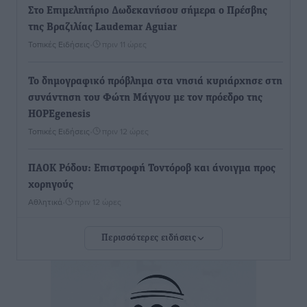
Στο Επιμελητήριο Δωδεκανήσου σήμερα ο Πρέσβης
της Βραζιλίας Laudemar Aguiar
Τοπικές Ειδήσεις
•
πριν 11 ώρες
To δημογραφικό πρόβλημα στα νησιά κυριάρχησε στη
συνάντηση του Φώτη Μάγγου με τον πρόεδρο της
HOPEgenesis
Τοπικές Ειδήσεις
•
πριν 12 ώρες
ΠΑΟΚ Ρόδου: Επιστροφή Τοντόροβ και άνοιγμα προς
χορηγούς
Αθλητικά
•
πριν 12 ώρες
Περισσότερες ειδήσεις
Rhodes Beyond Summer – Εκεί που το καλοκαίρι
είναι μόνο η αρχή
Τοπικές Ειδήσεις
•
πριν 12 ώρες