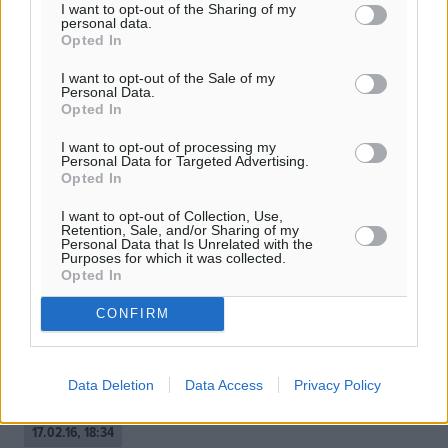
I want to opt-out of the Sharing of my
personal data.
Opted In
I want to opt-out of the Sale of my
Personal Data.
Opted In
I want to opt-out of processing my
Personal Data for Targeted Advertising.
Opted In
I want to opt-out of Collection, Use,
Retention, Sale, and/or Sharing of my
Personal Data that Is Unrelated with the
Purposes for which it was collected.
Opted In
Στην αυλή του γείτονα
CONFIRM
Δεν είναι πρώτη φορά που τοπικές κοινωνίες αντιδρούν
φοβικά σε οτιδήποτε θεωρούν ότι μπορεί να διαταράξει
την κανονικότητά τους. Το ίδιο θα έκαναν, εάν τους
έλεγαν ότι δίπλα ...
Data Deletion
Data Access
Privacy Policy
17.02.16, 18:34