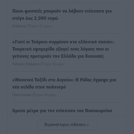
Ποιοι φοιτητές μπορούν να λάβουν ενίσχυση για
στέγη έως 2.500 ευρώ
Ειδήσεις
•
πριν 12 ώρες
«Γιατί οι Τούρκοι συρρέουν στα ελληνικά νησιά»:
Τουρκική εφημερίδα εξηγεί τους λόγους που οι
γείτονες προτιμούν την Ελλάδα για διακοπές
Τοπικές Ειδήσεις
•
πριν 12 ώρες
«Μουσικό Ταξίδι στο Αιγαίο»: Η Ρόδος έγραψε μια
νέα σελίδα στον πολιτισμό
Πολιτιστικά
•
πριν 13 ώρες
Άμεσα μέτρα για την ενίσχυση του Νοσοκομείου
Ρόδου και αντιμετώπιση των ελλείψεων προσωπικού
Περισσότερες ειδήσεις
ανακοίνωσε ο Άδωνις Γεωργιάδης
Τοπικές Ειδήσεις
•
πριν 13 ώρες