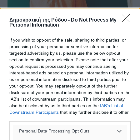
Δημοκρατική της Ρόδου -
Do Not Process My
Personal Information
If you wish to opt-out of the sale, sharing to third parties, or
processing of your personal or sensitive information for
Τριετές σχέδιο για 20.000 διορισμούς
targeted advertising by us, please use the below opt-out
στην εκπαίδευση
section to confirm your selection. Please note that after your
opt-out request is processed you may continue seeing
Τριετές σχέδιο για 20.000 διορισμούς, με έναρξη από το
interest-based ads based on personal information utilized by
2016, έχει το υπουργείο Παιδείας, ανακοίνωσε ο
us or personal information disclosed to third parties prior to
υπουργός Παιδείας, Νίκος Φίλης, ο οποίος είχε
your opt-out. You may separately opt-out of the further
συναντήθηκε με τα δ.σ. της ...
disclosure of your personal information by third parties on the
IAB’s list of downstream participants. This information may
17.02.16, 18:38
also be disclosed by us to third parties on the
IAB’s List of
Downstream Participants
that may further disclose it to other
third parties.
Personal Data Processing Opt Outs