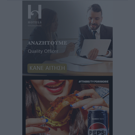
Iατρικός Σύλλογος Ροδου προς Α. Γεωργιάδη:
Στρατηγικές Προτάσεις για την Ενίσχυση της
Δημόσιας Υγείας στη Νησιωτική Ελλάδα και στα
Νοσοκομεία της Γ΄ Ζώνης
Τοπικές Ειδήσεις
•
πριν 13 ώρες
Πάνθηρες: Ξεκίνησαν αισιόδοξοι για την παρθενική
“πτήση” τους
Αθλητικά
•
πριν 13 ώρες
Άρης Αρχαγγέλου: Στο πλευρό του άτυχου Ιάκωβου
Θωμά
Αθλητικά
•
πριν 13 ώρες
Φοίβος: Η μεγάλη επιστροφή του Μπρένο Σαλβατιέρα
Αθλητικά
•
πριν 13 ώρες