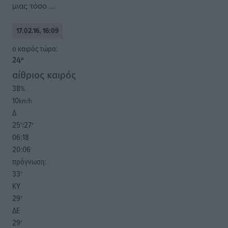
μιας τόσο ...
17.02.16, 16:09
o καιρός τώρα:
24
°
αίθριος καιρός
38
%
10
km/h
Δ
25
27
°/
°
06:18
20:06
πρόγνωση:
33
°
ΚΥ
29
°
ΔΕ
29
°