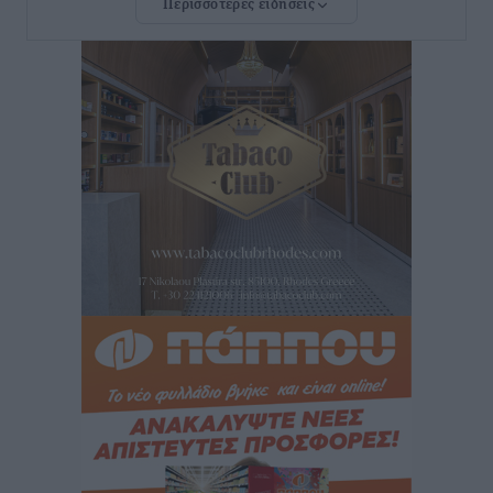
Περισσότερες ειδήσεις
ανακοίνωσε ο Άδωνις Γεωργιάδης
Τοπικές Ειδήσεις
•
πριν 10 ώρες
Iατρικός Σύλλογος Ροδου προς Α. Γεωργιάδη:
Στρατηγικές Προτάσεις για την Ενίσχυση της
Δημόσιας Υγείας στη Νησιωτική Ελλάδα και στα
Νοσοκομεία της Γ΄ Ζώνης
Τοπικές Ειδήσεις
•
πριν 10 ώρες
Πάνθηρες: Ξεκίνησαν αισιόδοξοι για την παρθενική
“πτήση” τους
Αθλητικά
•
πριν 11 ώρες
Άρης Αρχαγγέλου: Στο πλευρό του άτυχου Ιάκωβου
Θωμά
Αθλητικά
•
πριν 11 ώρες
Φοίβος: Η μεγάλη επιστροφή του Μπρένο Σαλβατιέρα