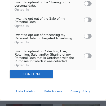
I want to opt-out of the Sharing of my
personal data.
Opted In
I want to opt-out of the Sale of my
Personal Data.
Opted In
I want to opt-out of processing my
Personal Data for Targeted Advertising.
Opted In
Μουζάλας: Αυτό είναι το plan B για το
I want to opt-out of Collection, Use,
προσφυγικό
Retention, Sale, and/or Sharing of my
Personal Data that Is Unrelated with the
Purposes for which it was collected.
Για το σχέδιο έκτακτης ανάγκης και το αίτημα που
Opted In
υπέβαλε η Ελλάδα στην Ευρώπη καθώς και για το plan B
για το προσφυγικό μίλησε ο αναπληρωτής υπουργός
CONFIRM
Μεταναστευτικής Πολιτικής ...
28.02.16, 18:21
Data Deletion
Data Access
Privacy Policy