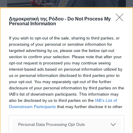
Δημοκρατική της Ρόδου -
Do Not Process My
Personal Information
Κοτζιάς: Δεν οφείλει μόνο η Ελλάδα
εξηγήσεις
If you wish to opt-out of the sale, sharing to third parties, or
processing of your personal or sensitive information for
«Από πλευράς μας, κατέστη σαφές προς όλους ότι δεν
targeted advertising by us, please use the below opt-out
οφείλει μόνο η Ελλάδα απαντήσεις. Απαντήσεις
section to confirm your selection. Please note that after your
οφείλουν, επίσης, όλα τα κράτη-μέλη της Ευρωπαϊκής
opt-out request is processed you may continue seeing
Ένωσης και η Ευρωπαϊκή ...
interest-based ads based on personal information utilized by
us or personal information disclosed to third parties prior to
06.02.16, 18:38
your opt-out. You may separately opt-out of the further
disclosure of your personal information by third parties on the
IAB’s list of downstream participants. This information may
also be disclosed by us to third parties on the
IAB’s List of
Downstream Participants
that may further disclose it to other
third parties.
Personal Data Processing Opt Outs