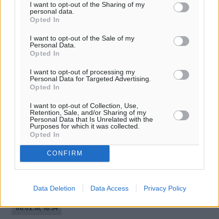
I want to opt-out of the Sharing of my
personal data.
Opted In
I want to opt-out of the Sale of my
Personal Data.
Opted In
I want to opt-out of processing my
Personal Data for Targeted Advertising.
Opted In
Αιχμές Μέρκελ: “Δεν φυλάσσονται
I want to opt-out of Collection, Use,
Retention, Sale, and/or Sharing of my
καλά τα θαλάσσια σύνορα της
Personal Data that Is Unrelated with the
Purposes for which it was collected.
Ευρώπης”
Opted In
Η γερμανίδα καγκελάριος Άγκελα Μέρκελ απηύθυνε
CONFIRM
σήμερα έκκληση για καλύτερη προστασία των
εξωτερικών συνόρων της ΕΕ ώστε να διατηρηθεί η ζώνη
ελεύθερης κυκλοφορίας του Σένγκεν. ...
Data Deletion
Data Access
Privacy Policy
06.02.16, 16:54