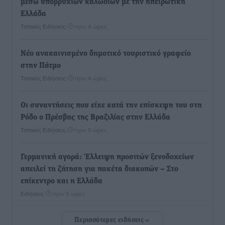
μέσω υποβρύχιων καλωδίων με την ηπειρωτική
Ελλάδα
Τοπικές Ειδήσεις
•
πριν 4 ώρες
Νέο ανακαινισμένο δημοτικό τουριστικό γραφείο
στην Πάτμο
Τοπικές Ειδήσεις
•
πριν 4 ώρες
Οι συναντήσεις που είχε κατά την επίσκεψη του στη
Ρόδο ο Πρέσβης της Βραζιλίας στην Ελλάδα
Τοπικές Ειδήσεις
•
πριν 5 ώρες
Γερμανική αγορά: Έλλειψη προσιτών ξενοδοχείων
απειλεί τη ζήτηση για πακέτα διακοπών – Στο
επίκεντρο και η Ελλάδα
Ειδήσεις
•
πριν 5 ώρες
Περισσότερες ειδήσεις
Νέο ξενοδοχείο στη Ρόδο για την H Hotels –