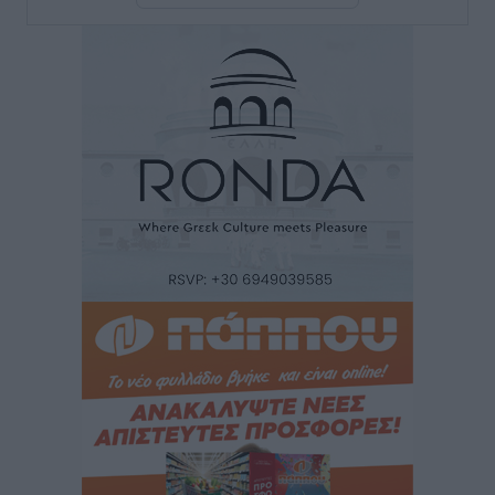
Χατζηλαζάρου – Προχωρά καινούργιο ξενοδοχείο
στην Κω
Τοπικές Ειδήσεις
•
πριν 5 ώρες
Αυτοκίνητο μπήκε παράνομα σε μονόδρομο στο
Μαστιχάρι – Αναποδογύρισε όχημα με μητέρα και
5χρονο παιδί
Τοπικές Ειδήσεις
•
πριν 5 ώρες
“Η Ευρώπη αντιμετώπιζε το προσφυγικό σαν ταινία
τρόμου” – Η συγκλονιστική μαρτυρία της Χαρούλας
Γιασιράνη στον RV για τα γεγονότα που οδήγησαν στο
Σύμφωνο της Λέρου
Τοπικές Ειδήσεις
•
πριν 5 ώρες
Συναυλία με τον Γιάννη Κότσιρα στις 21 Αυγούστου
Πολιτιστικά
•
πριν 5 ώρες