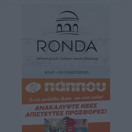
Χατζηλαζάρου – Προχωρά καινούργιο ξενοδοχείο
στην Κω
Τοπικές Ειδήσεις
•
πριν 13 ώρες
Αυτοκίνητο μπήκε παράνομα σε μονόδρομο στο
Μαστιχάρι – Αναποδογύρισε όχημα με μητέρα και
5χρονο παιδί
Τοπικές Ειδήσεις
•
πριν 13 ώρες
“Η Ευρώπη αντιμετώπιζε το προσφυγικό σαν ταινία
τρόμου” – Η συγκλονιστική μαρτυρία της Χαρούλας
Γιασιράνη στον RV για τα γεγονότα που οδήγησαν στο
Σύμφωνο της Λέρου
Τοπικές Ειδήσεις
•
πριν 13 ώρες
Συναυλία με τον Γιάννη Κότσιρα στις 21 Αυγούστου
Πολιτιστικά
•
πριν 13 ώρες