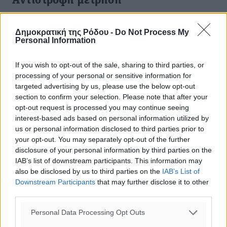
Aντίστροφη μέτρηση
Κινήσεις και τακτικές των κομματικών επιτελείων.
Αντίστροφη μέτρηση για τον …τελικό της Δευτέρας με
Δημοκρατική της Ρόδου -
Do Not Process My
Personal Information
τους «προπονητές» να βλέπουν τη μητέρα των μαχών,
τις κάλπες. ...
If you wish to opt-out of the sale, sharing to third parties, or
processing of your personal or sensitive information for
28.12.14, 12:30
targeted advertising by us, please use the below opt-out
section to confirm your selection. Please note that after your
opt-out request is processed you may continue seeing
interest-based ads based on personal information utilized by
us or personal information disclosed to third parties prior to
your opt-out. You may separately opt-out of the further
disclosure of your personal information by third parties on the
IAB’s list of downstream participants. This information may
also be disclosed by us to third parties on the
IAB’s List of
Downstream Participants
that may further disclose it to other
third parties.
Personal Data Processing Opt Outs