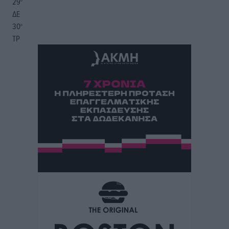
29
°
ΔΕ
30
°
ΤΡ