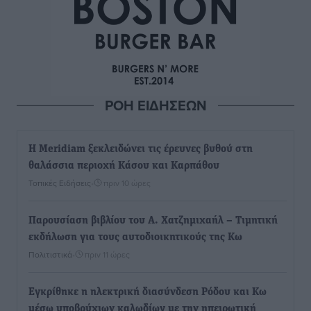
ΡΟΗ ΕΙΔΗΣΕΩΝ
Η Meridiam ξεκλειδώνει τις έρευνες βυθού στη
θαλάσσια περιοχή Κάσου και Καρπάθου
Τοπικές Ειδήσεις
•
πριν 10 ώρες
Παρουσίαση βιβλίου του Α. Χατζημιχαήλ – Τιμητική
εκδήλωση για τους αυτοδιοικητικούς της Κω
Πολιτιστικά
•
πριν 11 ώρες
Εγκρίθηκε η ηλεκτρική διασύνδεση Ρόδου και Κω
μέσω υποβρύχιων καλωδίων με την ηπειρωτική