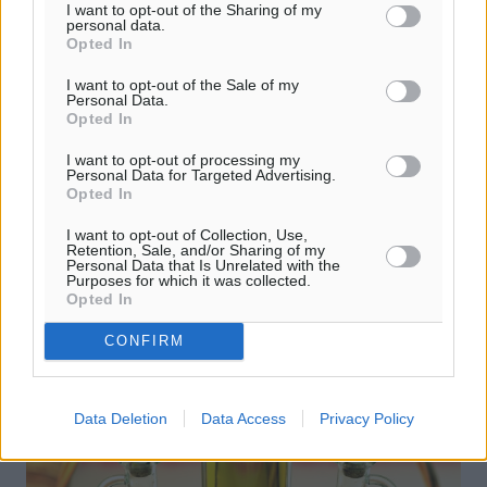
I want to opt-out of the Sharing of my
personal data.
Opted In
I want to opt-out of the Sale of my
Personal Data.
Δραματικές ώρες στο Norman
Opted In
Atlantic- Επιβάτες: Δεν ξέρω αν θα
I want to opt-out of processing my
αντέξουμε άλλη μια ώρα…(βίντεο)
Personal Data for Targeted Advertising.
Opted In
Τις δραματικές ώρες τις οποίες βιώνουν οι επιβάτες του
Νorman Atlantic στο κατάστρωμα του πλοίου όπου
I want to opt-out of Collection, Use,
Retention, Sale, and/or Sharing of my
έχουν καταφύγει από τα ξημερώματα οπότε
Personal Data that Is Unrelated with the
εκδηλώθηκε η πυρκαγιά στο γκαράζ ...
Purposes for which it was collected.
Opted In
28.12.14, 11:54
CONFIRM
Data Deletion
Data Access
Privacy Policy