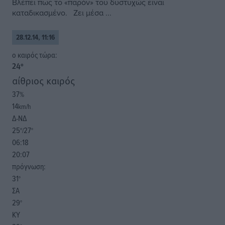
Βλέπει πως το «παρόν» του δυστυχώς είναι
καταδικασμένο. Ζει μέσα ...
28.12.14, 11:16
o καιρός τώρα:
24
°
αίθριος καιρός
37
%
14
km/h
Δ-ΝΔ
25
27
°/
°
06:18
20:07
πρόγνωση:
31
°
ΣΑ
29
°
ΚΥ