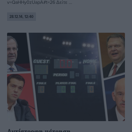
v=QaHHy0zUapA#t=26 Δείτε ...
28.12.14, 12:40