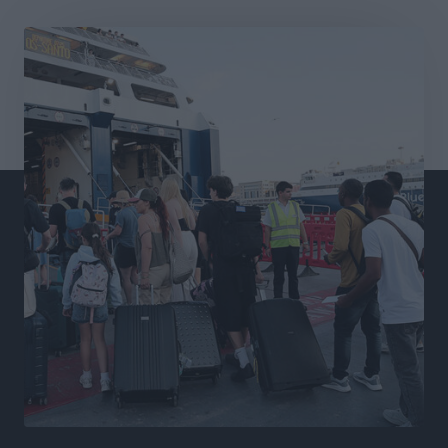
Διαγόρας: Μετεγγραφικό ντεμαράζ
Αθλητικά
•
πριν 11 ώρες
Γ.Σ. Διαγόρας: Εντατική προετοιμασία και επιστροφή
Ρίζου στις Ακαδημίες
Αθλητικά
•
πριν 11 ώρες
Εθνική Ανδρών: Ραντεβού στο Telekom Center Athens
Αθλητικά
•
πριν 11 ώρες
ΕΠΟ: Απέσυρε τη στήριξή της στην υποψηφιότητα
του Ινφαντίνο
Αθλητικά
•
πριν 11 ώρες
Φοίβος Κω: Το «ευχαριστώ» για το 9ο Kos 3X3
Basketball Festival
Αθλητικά
•
πριν 11 ώρες