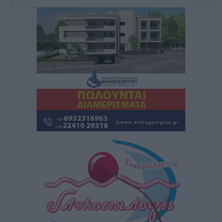
Τοπικές Ειδήσεις
•
πριν 7 ώρες
Iατρικός Σύλλογος Ροδου προς Α. Γεωργιάδη:
Στρατηγικές Προτάσεις για την Ενίσχυση της
Δημόσιας Υγείας στη Νησιωτική Ελλάδα και στα
Νοσοκομεία της Γ΄ Ζώνης
Τοπικές Ειδήσεις
•
πριν 7 ώρες
Πάνθηρες: Ξεκίνησαν αισιόδοξοι για την παρθενική
“πτήση” τους
Αθλητικά
•
πριν 7 ώρες
Άρης Αρχαγγέλου: Στο πλευρό του άτυχου Ιάκωβου
Θωμά
Αθλητικά
•
πριν 7 ώρες
Φοίβος: Η μεγάλη επιστροφή του Μπρένο Σαλβατιέρα
Αθλητικά
•
πριν 7 ώρες