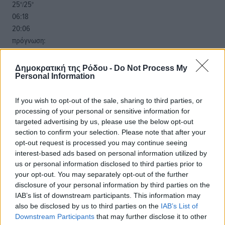
25
25
°/
°
06:18
20:06
πρόγνωση:
31
°
ΚΥ
Δημοκρατική της Ρόδου -
Do Not Process My
29
Personal Information
°
ΔΕ
29
°
If you wish to opt-out of the sale, sharing to third parties, or
ΤΡ
processing of your personal or sensitive information for
targeted advertising by us, please use the below opt-out
28
°
section to confirm your selection. Please note that after your
ΤΕ
opt-out request is processed you may continue seeing
interest-based ads based on personal information utilized by
us or personal information disclosed to third parties prior to
your opt-out. You may separately opt-out of the further
disclosure of your personal information by third parties on the
IAB’s list of downstream participants. This information may
also be disclosed by us to third parties on the
IAB’s List of
Downstream Participants
that may further disclose it to other