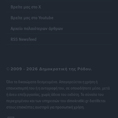
Γονικές παροχές: Οι παγίδες στις μεταφορές
Βρείτε μας στο X
χρημάτων που μπορεί να κοστίσουν σε φόρο
Ειδήσεις
•
πριν 15 ώρες
Βρείτε μας στο Youtube
Αρχείο παλαιότερων άρθρων
Η επόμενη παγκόσμια δύναμη στα υδροπλάνα μπορεί
να είναι η Ελλάδα
RSS Newsfeed
Ειδήσεις
•
πριν 15 ώρες
Στη Σύμη η Φαίη Σκορδά επισκέφθηκε την Ιερά Μονή
του Πανορμίτη
©
2009 - 2026 Δημοκρατική της Ρόδου.
Τοπικές Ειδήσεις
•
πριν 15 ώρες
Όλα τα δικαιώματα δεσμευμένα. Απαγορεύεται η χρήση ή
Σερβία: Ανακάμπτουν οι τουριστικές ροές προς την
επανεκπομπή του ή η αντιγραφή του, σε οποιοδήποτε μέσο, μετά
Ελλάδα
ή άνευ επεξεργασίας, χωρίς άδεια του εκδότη. Το σύνολο του
Ειδήσεις
•
πριν 15 ώρες
περιεχομένου και των υπηρεσιών του dimokratiki.gr διατίθεται
στους επισκέπτες αυστηρά για προσωπική χρήση.
Διακοπές στην Κάρπαθο για τον Γιώργο Γεραπετρίτη
Τοπικές Ειδήσεις
•
πριν 15 ώρες