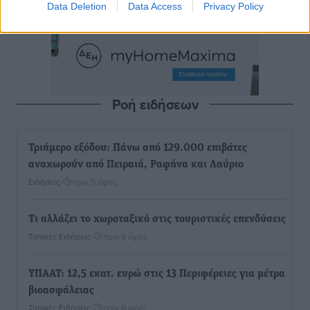
Data Deletion
Data Access
Privacy Policy
Ροή ειδήσεων
Τριήμερο εξόδου: Πάνω από 129.000 επιβάτες
αναχωρούν από Πειραιά, Ραφήνα και Λαύριο
Ειδήσεις
•
πριν 5 ώρες
Τι αλλάζει το χωροταξικό στις τουριστικές επενδύσεις
Τοπικές Ειδήσεις
•
πριν 6 ώρες
ΥΠΑΑΤ: 12,5 εκατ. ευρώ στις 13 Περιφέρειες για μέτρα
βιοασφάλειας
Τοπικές Ειδήσεις
•
πριν 6 ώρες