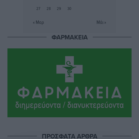
τρία ανήλικα παιδιά της χωρίς επιτήρηση
27
28
29
30
Τοπικές Ειδήσεις
•
πριν 9 ώρες
« Μαρ
Μάι »
Σταυρός Καλυθιών: Απέκτησε την Φωτεινή Πιζάνια
ΦΑΡΜΑΚΕΙΑ
Αθλητικά
•
πριν 10 ώρες
Το Yucatan Show έρχεται στη Ρόδο με τον Frankie
Lluc
Πολιτιστικά
•
πριν 11 ώρες
Σι Τζέι Χάρις: «Να πανηγυρίσουμε πολλές νίκες μαζί»
Αθλητικά
•
πριν 11 ώρες
Ροδήλιος: Ο απολογισμός από το Πανελλήνιο
Πρωτάθλημα Πίστας
Αθλητικά
•
πριν 11 ώρες
ΠΡΟΣΦΑΤΑ ΑΡΘΡΑ