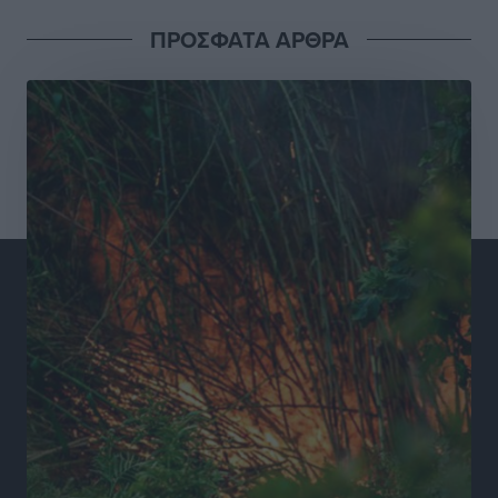
ΠΡΟΣΦΑΤΑ ΑΡΘΡΑ
Συνελήφθησαν έξι άτομα για ηχορύπανση από
καταστήματα στο Νότιο Αιγαίο
Τοπικές Ειδήσεις
•
πριν 10 ώρες
15 Αυγούστου 2026: Πώς θα πληρωθούν όσοι
εργαστούν την αργία – Τι ισχύει για πενθήμερο,
εξαήμερο και άδειες
Ειδήσεις
•
πριν 10 ώρες
Πλούσιο πολιτιστικό πρόγραμμα τον Αύγουστο από
τον Δήμο Ρόδου
Πολιτιστικά
•
πριν 10 ώρες
Βασίλης Υψηλάντης: Ξεμπλοκάρει η έκδοση και
παραχώρηση οριστικών τίτλων κυριότητας για 224
εργατικές κατοικίες στη Ρόδο
Τοπικές Ειδήσεις
•
πριν 10 ώρες