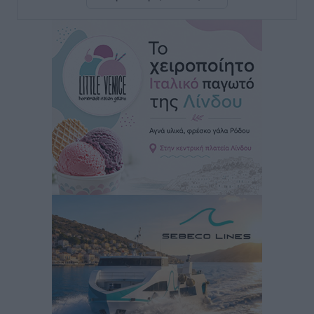
Ευ. Τουρνάς: Απέναντι σε ακραία καιρικά φαινόμενα
δεν υπάρχουν περιθώρια εφησυχασμού
Ειδήσεις
•
πριν 3 ώρες
Στον Άγιο Νικόλαο Χάλκης ανοίγει ξανά το
ανανεωμένο εκκλησιαστικό μουσείο από τη Λέσχη
Lions Χάλκης
Τοπικές Ειδήσεις
•
πριν 3 ώρες
Ρόδος: «Βουλιάζει» από τουρίστες – Πάνω από 1 εκατ.
επιβάτες και 55 κρουαζιερόπλοια
Τοπικές Ειδήσεις
•
πριν 3 ώρες
Γ’ Εθνική Κατηγορία: Οι ημερομηνίες των
αγωνιστικών της κανονικής περιόδου
Αθλητικά
•
πριν 9 ώρες