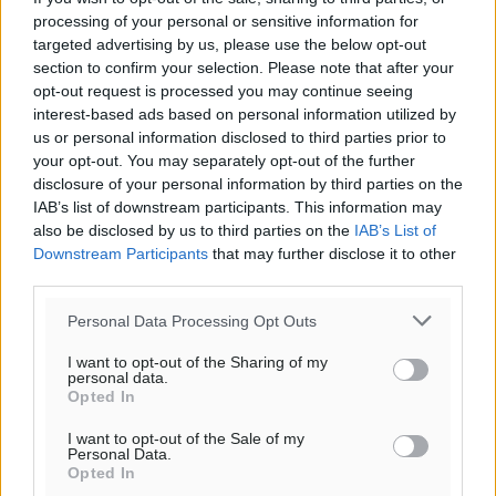
processing of your personal or sensitive information for
targeted advertising by us, please use the below opt-out
section to confirm your selection. Please note that after your
opt-out request is processed you may continue seeing
interest-based ads based on personal information utilized by
us or personal information disclosed to third parties prior to
your opt-out. You may separately opt-out of the further
Ροή ειδήσεων
disclosure of your personal information by third parties on the
IAB’s list of downstream participants. This information may
also be disclosed by us to third parties on the
IAB’s List of
Καιρός «hot – dry – windy» τις επόμενες 48 ώρες στη
Downstream Participants
that may further disclose it to other
third parties.
χώρα
Ειδήσεις
•
πριν 2 ώρες
Personal Data Processing Opt Outs
I want to opt-out of the Sharing of my
Δύο σχολεία της Λέρου αλλάζουν όψη με δωρεά
personal data.
αγάπης για τα παιδιά
Opted In
Τοπικές Ειδήσεις
•
πριν 2 ώρες
I want to opt-out of the Sale of my
Personal Data.
Opted In
Τουρισμός: Με θετικό πρόσημο έως τώρα η χρονιά,