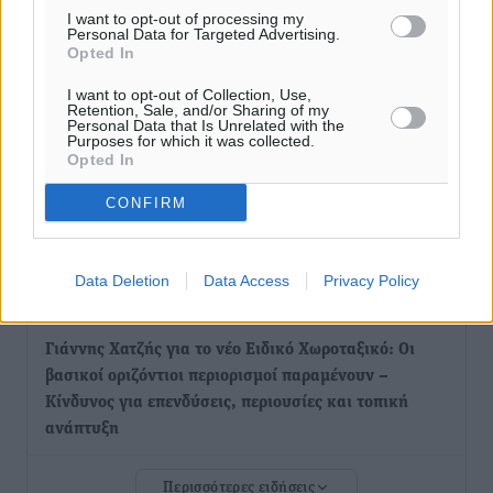
παρά τα σκαμπανεβάσματα
I want to opt-out of processing my
Personal Data for Targeted Advertising.
Ειδήσεις
•
πριν 2 ώρες
Opted In
I want to opt-out of Collection, Use,
Χαρ. Ναβροζίδης στον RV «Σε τρία χρόνια θα είμαστε
Retention, Sale, and/or Sharing of my
η πιο ψηφιακή Περιφέρεια της χώρας» Δημοπρατείται
Personal Data that Is Unrelated with the
Purposes for which it was collected.
το έργο ψηφιακού μετασχηματισμού
Opted In
Τοπικές Ειδήσεις
•
πριν 3 ώρες
CONFIRM
Airbnb vs ξενοδοχεία – Πώς αλλάζει ο χάρτης της
φιλοξενίας
Data Deletion
Data Access
Privacy Policy
Ειδήσεις
•
πριν 3 ώρες
Γιάννης Χατζής για το νέο Ειδικό Χωροταξικό: Οι
βασικοί οριζόντιοι περιορισμοί παραμένουν –
Κίνδυνος για επενδύσεις, περιουσίες και τοπική
ανάπτυξη
Τοπικές Ειδήσεις
•
πριν 3 ώρες
Περισσότερες ειδήσεις