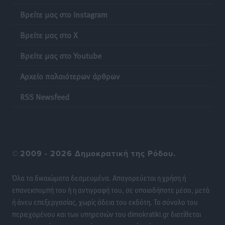
Πιλοτικό πρόγραμμα για την αντιμετώπιση του
Βρείτε μας στο Instagram
λαγοκέφαλου σε Νότιο Αιγαίο και Κρήτη
Βρείτε μας στο X
Τοπικές Ειδήσεις
•
πριν 13 ώρες
Βρείτε μας στο Youtube
Οι θαυματουργές Παναγίες της Δωδεκανήσου: Τα
Αρχείο παλαιότερων άρθρων
προσωνύμια και οι θρύλοι
Ρεπορτάζ
•
πριν 13 ώρες
RSS Newsfeed
©
2009 - 2026 Δημοκρατική της Ρόδου.
Όλα τα δικαιώματα δεσμευμένα. Απαγορεύεται η χρήση ή
επανεκπομπή του ή η αντιγραφή του, σε οποιοδήποτε μέσο, μετά
ή άνευ επεξεργασίας, χωρίς άδεια του εκδότη. Το σύνολο του
περιεχομένου και των υπηρεσιών του dimokratiki.gr διατίθεται