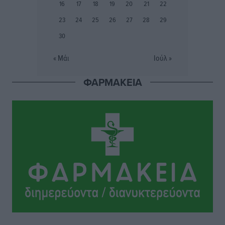
16
17
18
19
20
21
22
Το στενό της Κρεμαστής μπήκε στη λίστα των 7
23
24
25
26
27
28
29
θαυμάτων της αναμονής
30
Δημο-Κρίσεις
•
πριν 9 ώρες
« Μάι
Ιούλ »
ΣΕΤΕ: Σημαντική θεσμική εξέλιξη η ΚΥΑ για το ΕΧΠ
για τον τουρισμό
ΦΑΡΜΑΚΕΙΑ
Ειδήσεις
•
πριν 10 ώρες
Γ. Χατζημάρκος: “Δύο μεγάλες δεσμεύσεις
Γεωργιάδη” – Κίνητρα για τους γιατρούς των νησιών
και συνεργασία Ρόδου με το Αττικόν για το
Ακτινοθεραπευτικό
Τοπικές Ειδήσεις
•
πριν 10 ώρες
Σούπερ μάρκετ: Διευρύνεται η εθνική πρωτοβουλία
για τις τιμές – Eρχονται νέες συμμετοχές εταιρειών
Ειδήσεις
•
πριν 10 ώρες