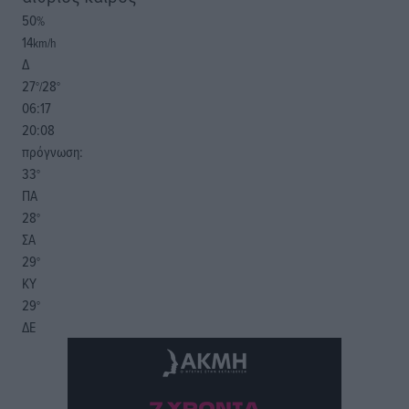
50
%
14
km/h
Δ
27
28
°/
°
06:17
20:08
πρόγνωση:
33
°
ΠΑ
28
°
ΣΑ
29
°
ΚΥ
29
°
ΔΕ