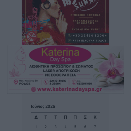
Έκτακτη συνεδρίαση της Δημοτικής Επιτροπής Ρόδου
αύριο Παρασκευή 7 Αυγούστου
Τοπικές Ειδήσεις
•
πριν 3 ώρες
ΑΕΡΑ: Δεν σταματάει να ενισχύεται, νέο απόκτημα ο
Μητρόπουλος
Αθλητικά
•
πριν 4 ώρες
Κλεάνθης: Δουλειές μετά ευχαριστιών στο γήπεδο,
ατομικό για δύο
Αθλητικά
•
πριν 4 ώρες
Φοίβος: Εν αναμονή του Νίκου Λαζίδη
Αθλητικά
•
πριν 4 ώρες
Ιούνιος 2026
Ιάλυσος Β’: Νωρίς νωρίς μπήκαν στα βάσανα της
Δ
Τ
Τ
Π
Π
Σ
Κ
προετοιμασίας
1
2
3
4
5
6
7
Αθλητικά
•
πριν 4 ώρες