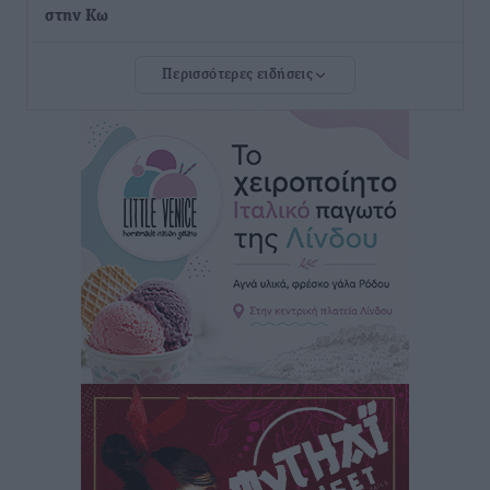
στην Κω
Τοπικές Ειδήσεις
•
πριν 3 ώρες
Περισσότερες ειδήσεις
Αυτοκίνητο μπήκε παράνομα σε μονόδρομο στο
Μαστιχάρι – Αναποδογύρισε όχημα με μητέρα και
5χρονο παιδί
Τοπικές Ειδήσεις
•
πριν 3 ώρες
“Η Ευρώπη αντιμετώπιζε το προσφυγικό σαν ταινία
τρόμου” – Η συγκλονιστική μαρτυρία της Χαρούλας
Γιασιράνη στον RV για τα γεγονότα που οδήγησαν στο
Σύμφωνο της Λέρου
Τοπικές Ειδήσεις
•
πριν 3 ώρες
Συναυλία με τον Γιάννη Κότσιρα στις 21 Αυγούστου
Πολιτιστικά
•
πριν 3 ώρες