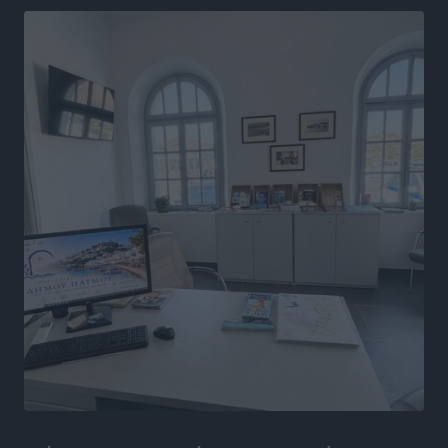
Αθλητικά
•
πριν 7 ώρες
Α.Σ. Ρόδος: Ξανά στα «πράσινα» ο Νίκος Κοντίτσης
Αθλητικά
•
πριν 7 ώρες
Συναυλία Μάριου Φραγκούλη – Γιώργου Περρή στην
Κάσο
Πολιτιστικά
•
πριν 7 ώρες
Την άρση των εμποδίων για την άμεση λειτουργία του
βρεφονηπιακού σταθμού στην Κάσο, ζητά ο Μάνος
Κόνσολας
Τοπικές Ειδήσεις
•
πριν 8 ώρες
Κλειστή αύριο βράδυ η παραλιακή οδός στο λιμάνι της
Κω
Τοπικές Ειδήσεις
•
πριν 8 ώρες