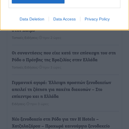
Ελλάδα
Τοπικές Ειδήσεις
•
πριν 1 ώρα
Data Deletion
Data Access
Privacy Policy
Νέο ανακαινισμένο δημοτικό τουριστικό γραφείο
στην Πάτμο
Τοπικές Ειδήσεις
•
πριν 2 ώρες
Οι συναντήσεις που είχε κατά την επίσκεψη του στη
Ρόδο ο Πρέσβης της Βραζιλίας στην Ελλάδα
Τοπικές Ειδήσεις
•
πριν 3 ώρες
Γερμανική αγορά: Έλλειψη προσιτών ξενοδοχείων
απειλεί τη ζήτηση για πακέτα διακοπών – Στο
επίκεντρο και η Ελλάδα
Ειδήσεις
•
πριν 3 ώρες
Νέο ξενοδοχείο στη Ρόδο για την H Hotels –
Χατζηλαζάρου – Προχωρά καινούργιο ξενοδοχείο