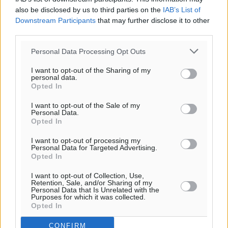
also be disclosed by us to third parties on the
IAB’s List of
Downstream Participants
that may further disclose it to other
third parties.
Personal Data Processing Opt Outs
I want to opt-out of the Sharing of my
personal data.
Opted In
I want to opt-out of the Sale of my
Personal Data.
Ροή ειδήσεων
Opted In
I want to opt-out of processing my
Personal Data for Targeted Advertising.
Παρουσίαση βιβλίου του Α. Χατζημιχαήλ – Τιμητική
Opted In
εκδήλωση για τους αυτοδιοικητικούς της Κω
I want to opt-out of Collection, Use,
Πολιτιστικά
•
πριν 1 ώρα
Retention, Sale, and/or Sharing of my
Personal Data that Is Unrelated with the
Purposes for which it was collected.
Εγκρίθηκε η ηλεκτρική διασύνδεση Ρόδου και Κω
Opted In
μέσω υποβρύχιων καλωδίων με την ηπειρωτική
CONFIRM