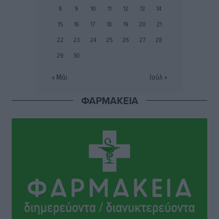
8
9
10
11
12
13
14
Εθνικός Αρχίπολης: Μεγάλο βήμα προόδου η ίδρυση
15
16
17
18
19
20
21
Ακαδημίας
22
23
24
25
26
27
28
Αθλητικά
•
πριν 4 ώρες
29
30
Ιππότες: Με το βλέμμα στραμμένο στο μέλλον
« Μάι
Ιούλ »
Αθλητικά
•
πριν 4 ώρες
ΦΑΡΜΑΚΕΙΑ
ΠΑΜΕ ΣΤΟΙΧΗΜΑ: Περισσότερα από 95 εκατομμύρια
ευρώ σε κέρδη μοίρασε τον Ιούλιο
Αθλητικά
•
πριν 4 ώρες
Ολοκλήρωση του έργου αναβάθμισης των
υποδομών του Νεστορίδειου Μελάθρου
Τοπικές Ειδήσεις
•
πριν 5 ώρες
Γ.Σ. Διαγόρας: Στα «κυανέρυθρα» ο Janni Pembe