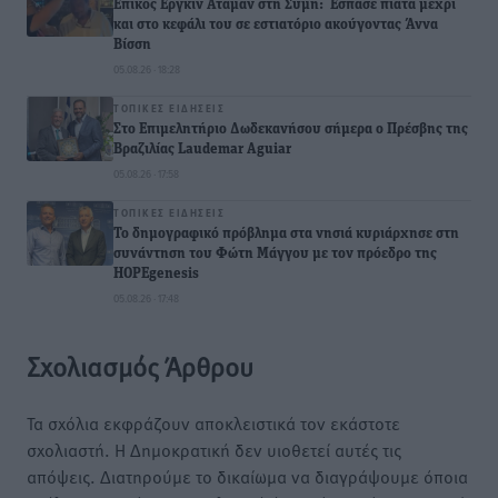
Επικός Εργκίν Αταμάν στη Σύμη: Έσπασε πιάτα μέχρι
και στο κεφάλι του σε εστιατόριο ακούγοντας Άννα
Βίσση
05.08.26 · 18:28
ΤΟΠΙΚΈΣ ΕΙΔΉΣΕΙΣ
Στο Επιμελητήριο Δωδεκανήσου σήμερα ο Πρέσβης της
Βραζιλίας Laudemar Aguiar
05.08.26 · 17:58
ΤΟΠΙΚΈΣ ΕΙΔΉΣΕΙΣ
To δημογραφικό πρόβλημα στα νησιά κυριάρχησε στη
συνάντηση του Φώτη Μάγγου με τον πρόεδρο της
HOPEgenesis
05.08.26 · 17:48
Σχολιασμός Άρθρου
Τα σχόλια εκφράζουν αποκλειστικά τον εκάστοτε
σχολιαστή. Η Δημοκρατική δεν υιοθετεί αυτές τις
απόψεις. Διατηρούμε το δικαίωμα να διαγράψουμε όποια