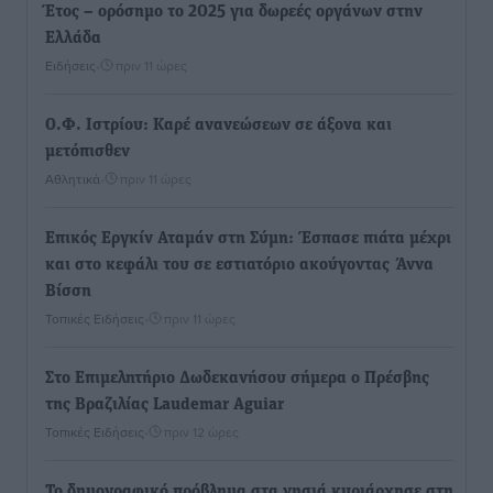
Έτος – ορόσημο το 2025 για δωρεές οργάνων στην
Ελλάδα
Ειδήσεις
•
πριν 11 ώρες
Ο.Φ. Ιστρίου: Καρέ ανανεώσεων σε άξονα και
μετόπισθεν
Αθλητικά
•
πριν 11 ώρες
Επικός Εργκίν Αταμάν στη Σύμη: Έσπασε πιάτα μέχρι
και στο κεφάλι του σε εστιατόριο ακούγοντας Άννα
Βίσση
Τοπικές Ειδήσεις
•
πριν 11 ώρες
Στο Επιμελητήριο Δωδεκανήσου σήμερα ο Πρέσβης
της Βραζιλίας Laudemar Aguiar
Τοπικές Ειδήσεις
•
πριν 12 ώρες
To δημογραφικό πρόβλημα στα νησιά κυριάρχησε στη