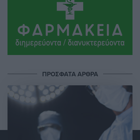
Ηρακλής Μαριτσών: “Πρώτη” με δύο ακόμα
παρόντες, πάει κανονικά στον Σωτήρα
Αθλητικά
•
πριν 13 ώρες
Ανατροπές στη Δημοτική Επιτροπή Ρόδου μετά την
ανεξαρτητοποίηση του Μιχαήλ Κορδίνα
Τοπικές Ειδήσεις
•
πριν 13 ώρες
Απόλλωνας Καλυθιών: Πιστός στρατιώτης του ο
ΠΡΟΣΦΑΤΑ ΑΡΘΡΑ
Σουηδός του!
Αθλητικά
•
πριν 14 ώρες
Χατζηβασιλείου: Προτεραιότητα της ΕΕ η προστασία
των εξωτερικών συνόρων
Ειδήσεις
•
πριν 14 ώρες
Κάρπαθος: Το πιο υποτιμημένο νησί είναι ένας
κρυφός παράδεισος στα Δωδεκάνησα