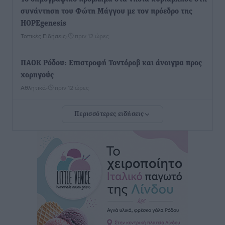
συνάντηση του Φώτη Μάγγου με τον πρόεδρο της
HOPEgenesis
Τοπικές Ειδήσεις
•
πριν 12 ώρες
ΠΑΟΚ Ρόδου: Επιστροφή Τοντόροβ και άνοιγμα προς
χορηγούς
Αθλητικά
•
πριν 12 ώρες
Περισσότερες ειδήσεις
Rhodes Beyond Summer – Εκεί που το καλοκαίρι
είναι μόνο η αρχή
Τοπικές Ειδήσεις
•
πριν 12 ώρες
Κικίλιας: Μειώθηκαν κατά 34% οι μεταναστευτικές
ροές στα θαλάσσια σύνορα
Ειδήσεις
•
πριν 12 ώρες
Κως: Γερμανός τουρίστας κέρδισε αποζημίωση 900