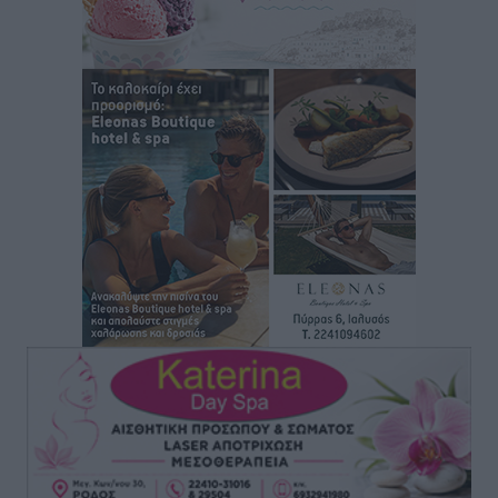
ευρώ επειδή δεν βρήκε ξαπλώστρες στις
οικογενειακές διακοπές του
Τοπικές Ειδήσεις
•
πριν 13 ώρες
Ο γεωεντοπισμός μέσω 112 «έσωσε» Δανό περιπατητή
στη Ρόδο
Τοπικές Ειδήσεις
•
πριν 13 ώρες
Σύμη: Ανασύρθηκε σορός άνδρα – Εξετάζεται αν είναι
ο 8ος Γερμανός που αγνοούνταν μετά την παράσυρσή
ιστιοφόρου
Τοπικές Ειδήσεις
•
πριν 13 ώρες
Ερώτηση στην Ευρωπαϊκή Επιτροπή για τις
αλλεπάλληλες πυρκαγιές που ξεσπούν από μονάδες
ανακύκλωσης και ΧΥΤΑ και την επικίνδυνη έκθεση
σε καρκινογόνες τοξικές ουσίες
Ειδήσεις
•
πριν 13 ώρες