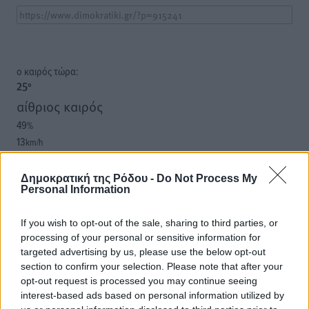
o καιρός τώρα:
25
°
αίθριος καιρός
49
%
13
km/h
Δ-ΝΔ
25
25
°/
°
Δημοκρατική της Ρόδου -
Do Not Process My
Personal Information
06:17
20:08
πρόγνωση:
If you wish to opt-out of the sale, sharing to third parties, or
processing of your personal or sensitive information for
33
°
targeted advertising by us, please use the below opt-out
ΠΑ
section to confirm your selection. Please note that after your
28
°
opt-out request is processed you may continue seeing
ΣΑ
interest-based ads based on personal information utilized by
29
°