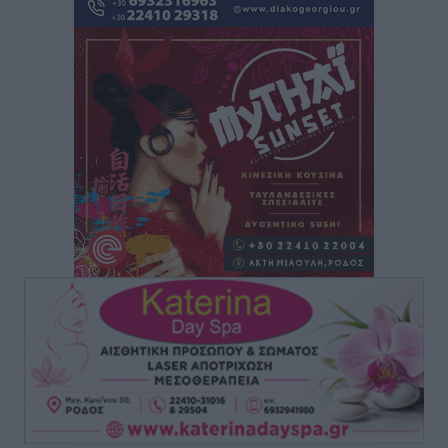
“πτήση” τους
Αθλητικά
•
πριν 6 ώρες
Άρης Αρχαγγέλου: Στο πλευρό του άτυχου Ιάκωβου
Θωμά
Αθλητικά
•
πριν 6 ώρες
Φοίβος: Η μεγάλη επιστροφή του Μπρένο Σαλβατιέρα
Αθλητικά
•
πριν 6 ώρες
Κλεάνθης: Έτοιμες οι κάρτες διαρκείας της νέας
σεζόν
Αθλητικά
•
πριν 6 ώρες
Ατρόμητος Διμυλιάς: Ο Μαργαρίτης και μία
αδιαπραγμάτευτη φιλοσοφία
Αθλητικά
•
πριν 6 ώρες