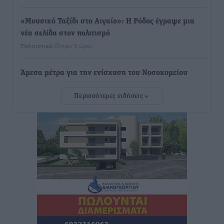
«Μουσικό Ταξίδι στο Αιγαίο»: Η Ρόδος έγραψε μια
νέα σελίδα στον πολιτισμό
Πολιτιστικά
•
πριν 5 ώρες
Άμεσα μέτρα για την ενίσχυση του Νοσοκομείου
Ρόδου και αντιμετώπιση των ελλείψεων προσωπικού
Περισσότερες ειδήσεις
ανακοίνωσε ο Άδωνις Γεωργιάδης
Τοπικές Ειδήσεις
•
πριν 6 ώρες
Iατρικός Σύλλογος Ροδου προς Α. Γεωργιάδη:
Στρατηγικές Προτάσεις για την Ενίσχυση της
Δημόσιας Υγείας στη Νησιωτική Ελλάδα και στα
Νοσοκομεία της Γ΄ Ζώνης
Τοπικές Ειδήσεις
•
πριν 6 ώρες
Πάνθηρες: Ξεκίνησαν αισιόδοξοι για την παρθενική