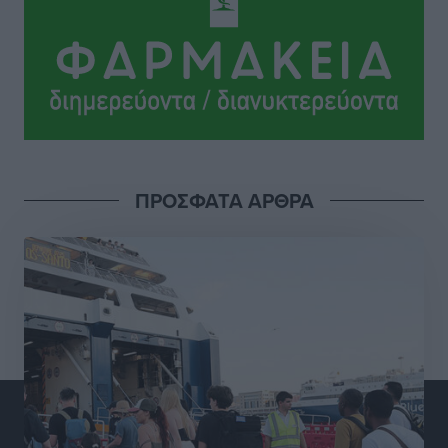
Σι Τζέι Χάρις: «Να πανηγυρίσουμε πολλές νίκες μαζί»
Αθλητικά
•
πριν 10 ώρες
Ροδήλιος: Ο απολογισμός από το Πανελλήνιο
Πρωτάθλημα Πίστας
Αθλητικά
•
πριν 10 ώρες
ΠΡΟΣΦΑΤΑ ΑΡΘΡΑ
Διαγόρας: Μετεγγραφικό ντεμαράζ
Αθλητικά
•
πριν 10 ώρες
Γ.Σ. Διαγόρας: Εντατική προετοιμασία και επιστροφή
Ρίζου στις Ακαδημίες
Αθλητικά
•
πριν 10 ώρες
Εθνική Ανδρών: Ραντεβού στο Telekom Center Athens
Αθλητικά
•
πριν 10 ώρες