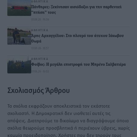
ΑΘΛΗΤΙΚΆ
Πάνθηρες: Ξεκίνησαν αισιόδοξοι για την παρθενική
“πτήση” τους
07.08.26 · 16:59
ΑΘΛΗΤΙΚΆ
Άρης Αρχαγγέλου: Στο πλευρό του άτυχου Ιάκωβου
Θωμά
07.08.26 · 16:57
ΑΘΛΗΤΙΚΆ
Φοίβος: Η μεγάλη επιστροφή του Μπρένο Σαλβατιέρα
07.08.26 · 16:53
Σχολιασμός Άρθρου
Τα σχόλια εκφράζουν αποκλειστικά τον εκάστοτε
σχολιαστή. Η Δημοκρατική δεν υιοθετεί αυτές τις
απόψεις. Διατηρούμε το δικαίωμα να διαγράψουμε όποια
σχόλια θεωρούμε προσβλητικά ή περιέχουν ύβρεις, χωρίς
καμμία προειδοποίηση. Χρήστες που δεν τηρούν τους