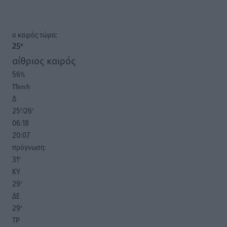
o καιρός τώρα:
25
°
αίθριος καιρός
56
%
11
km/h
Δ
25
26
°/
°
06:18
20:07
πρόγνωση:
31
°
ΚΥ
29
°
ΔΕ
29
°
ΤΡ