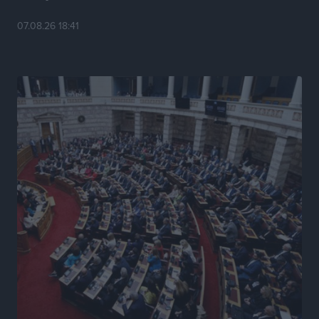
Κυριάκος Μητσοτάκης: Ανάσα στα Χανιά, αλλά με το
07.08.26 18:41
βλέμμα στη ΔΕΘ και τις εκλογές του 2027
Ειδήσεις
•
πριν 11 ώρες
Γ. Χατζημάρκος από το Μέγαρο Μαξίμου: “Ο
τουρισμός μπορεί να γίνει ο μεγαλύτερος πελάτης της
ελληνικής βιομηχανίας”
Τοπικές Ειδήσεις
•
πριν 12 ώρες
Έρευνα ΕΟΤ: Οι Ευρωπαίοι ταξιδιώτες «ψηφίζουν»
Ελλάδα
Ειδήσεις
•
πριν 12 ώρες
Άκυρες οι εγκύκλιοι που δεν αναρτώνται,
υποχρεωτική η δημοσίευσή τους από την 1η
Οκτωβρίου
Ειδήσεις
•
πριν 12 ώρες