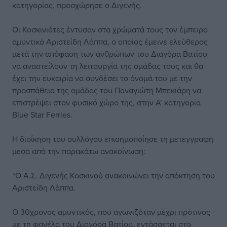
κατηγορίας, προσχώρησε ο Διγενής.
Οι Κοσκινιάτες έντυσαν στα χρώματά τους τον έμπειρο
αμυντικό Αριστείδη Λάππα, ο οποίος έμεινε ελεύθερος
μετά την απόφαση των ανθρώπων του Διαγόρα Βατίου
να αναστείλουν τη λειτουργία της ομάδας τους και θα
έχει την ευκαιρία να συνδέσει το όνομά του με την
προσπάθεια της ομάδας του Παναγιώτη Μπεκιάρη να
επιστρέψει στον φυσικό χώρο της, στην Α’ κατηγορία
Blue Star Ferries.
Η διοίκηση του συλλόγου επισημοποίησε τη μετεγγραφή
μέσα από την παρακάτω ανακοίνωση:
“Ο Α.Σ. Διγενής Κοσκινού ανακοινώνει την απόκτηση του
Αριστείδη Λάππα.
Ο 30χρονος αμυντικός, που αγωνιζόταν μέχρι πρότινος
με τη φανέλα του Διαγόρα Βατίου, εντάσσεται στο