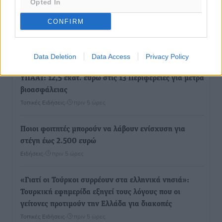
αναχωρούν από Πειραιά, Ραφήνα και Λαύριο
Opted In
Ειδήσεις
•
πριν 4 ώρες
CONFIRM
Τι αλλάζει το χωροταξικό στις τουριστικές επενδύσεις
Τοπικές Ειδήσεις
•
πριν 5 ώρες
Data Deletion
Data Access
Privacy Policy
ΥΠΑΑΤ: 12,5 εκατ. ευρώ στις 13 Περιφέρειες για μέτρα
βιοασφάλειας
Τοπικές Ειδήσεις
•
πριν 5 ώρες
Ποιοι φοιτητές μπορούν να λάβουν ενίσχυση για
στέγη έως 2.500 ευρώ
Ειδήσεις
•
πριν 5 ώρες
«Γιατί οι Τούρκοι συρρέουν στα ελληνικά νησιά»:
Τουρκική εφημερίδα εξηγεί τους λόγους που οι
γείτονες προτιμούν την Ελλάδα για διακοπές
Τοπικές Ειδήσεις
•
πριν 5 ώρες