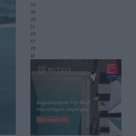
33
°
ΠΑ
28
°
ΣΑ
29
°
ΚΥ
29
°
ΔΕ