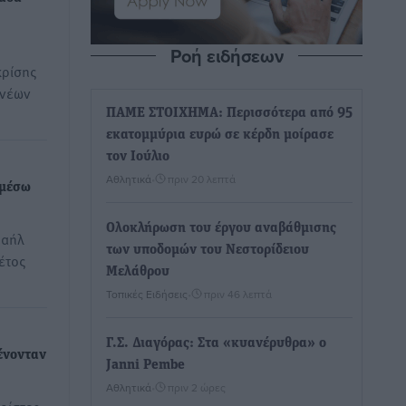
Ροή ειδήσεων
κρίσης
 νέων
ΠΑΜΕ ΣΤΟΙΧΗΜΑ: Περισσότερα από 95
εκατομμύρια ευρώ σε κέρδη μοίρασε
τον Ιούλιο
Αθλητικά
•
πριν 20 λεπτά
 μέσω
Ολοκλήρωση του έργου αναβάθμισης
ραήλ
των υποδομών του Νεστορίδειου
έτος
Μελάθρου
Τοπικές Ειδήσεις
•
πριν 46 λεπτά
Γ.Σ. Διαγόρας: Στα «κυανέρυθρα» ο
ένονταν
Janni Pembe
Αθλητικά
•
πριν 2 ώρες