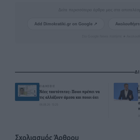
Δείτε περισσότερα άρθρα μας στα αποτελέσ
Add Dimokratiki.gr on Google ↗
Ακολουθήστ
Στο Google News πατήστε ★ Ακολουθ
Δ
ΕΙΔΉΣΕΙΣ
Νέες ταυτότητες: Ποιοι πρέπει να
τις αλλάξουν άμεσα και ποιοι όχι
06.08.26 · 13:25
0
Σχολιασμός Άρθρου