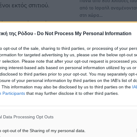
Πάνω από 800 χιλιάδες του
νοι εκτός σπιτιού.
από το Ισραήλ αναμένοντα
στη χώρα…
τώσεις, σε ένα δεύτερο
ύσει στην ελληνική αγορά
Παρατείνουν τη διαμονή το
ική της Ρόδου -
Do Not Process My Personal Information
Ρόδο οι Ισραηλινοί τουρίστ
αι τώρα ήρθε η ώρα να τα
to opt-out of the sale, sharing to third parties, or processing of your per
Παρατείνουν τη διαμονή το
formation for targeted advertising by us, please use the below opt-out s
Ρόδο Ισραηλινοί τουρίστες 
r selection. Please note that after your opt-out request is processed y
οποίοι έφθασαν στο…
ιδική ή τα νησιά δεν είναι
eing interest-based ads based on personal information utilized by us or
disclosed to third parties prior to your opt-out. You may separately opt-
 εναλλακτική ζωή σε
losure of your personal information by third parties on the IAB’s list of
 γίνεται και τώρα.
. This information may also be disclosed by us to third parties on the
IA
Participants
that may further disclose it to other third parties.
τές και οικογένειες)
 αναφέρει ο κύριος
l Data Processing Opt Outs
ου Συνδέσμου Εταιρειών
o opt-out of the Sharing of my personal data.
α βασικό ερώτημα που