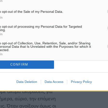
In
ουν ένα σπίτι στην Ελλάδα.
υ εγώ θα μπορώ να έρθω
o opt-out of the Sale of my Personal Data.
In
to opt-out of processing my Personal Data for Targeted
ing.
In
o opt-out of Collection, Use, Retention, Sale, and/or Sharing
ι αυτή τη φορά λόγω της
ersonal Data that Is Unrelated with the Purposes for which it
lected.
αμένεται το ίδιο μοτίβο
In
μέρες, οι πτήσεις έχουν
CONFIRM
 Όσοι έπρεπε να φύγουν,
Data Deletion
Data Access
Privacy Policy
με ακόμα ακυρώσεις για
ήμερα, αύριο, την επόμενη
ις. Όταν ανοίξουν όμως οι