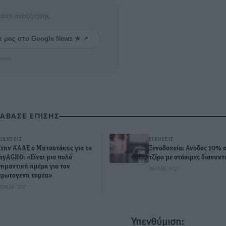
ματα αναζήτησης
ε μας στο Google News ★ ↗
ήστε
ΙΑΒΑΣΕ ΕΠΙΣΗΣ
ΕΙΔΉΣΕΙΣ
ΕΙΔΉΣΕΙΣ
Στην ΑΑΔΕ ο Μητσοτάκης για το
Ξενοδοχεία: Ανοδος 10% 
myAGRO: «Είναι μια πολύ
τζίρο με στάσιμες διανυκτ
σημαντική ημέρα για τον
06.08.26 · 11:32
πρωτογενή τομέα»
6.08.26 · 11:37
Υπενθύμιση: