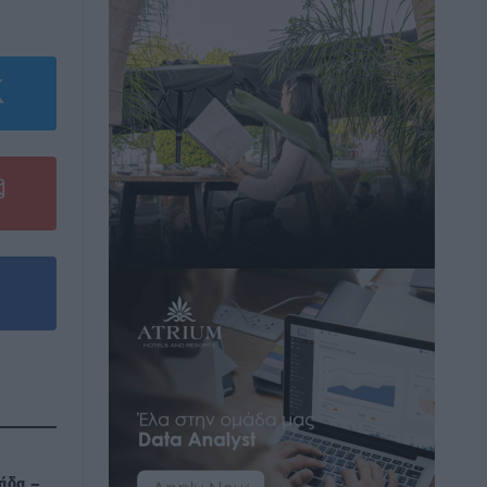
άδα –