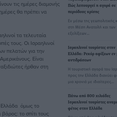
νουν τις ημέρες διαμονής
Πώς λειτουργεί η αγορά σε
ημέρες θα πρέπει να
περιόδους κρίσης
Εν μέσω της γεωπολιτικής 
στη Μέση Ανατολή και των
εξελίξεων…
αηλινοί τα τελευταία
πές τους. Οι Ισραηλινοί
Ισραηλινοί τουρίστες στην
ων πελατών για την
Ελλάδα: Ρεκόρ αφίξεων εν
 Αμερικάνους. Είναι
αντιδράσεων
ταξιδιώτες ήρθαν στη
Η τουριστική αγορά του Ισ
προς την Ελλάδα διανύει φ
μια χρονιά με ιδιαίτερες…
Πάνω από 800 χιλιάδες
Ισραηλινοί τουρίστες αναμ
ν Ελλάδα όμως το
φέτος στην Ελλάδα
 βάρος: το σπίτι τους