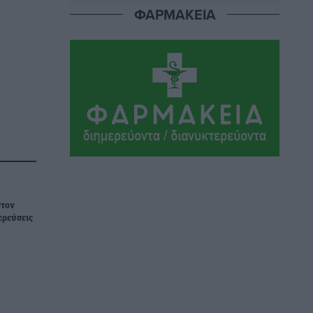
ΦΑΡΜΑΚΕΙΑ
Η Μανίσα πήρε Buie και Davis
Αθλητικά
•
πριν 3 ώρες
Γ.Σ. Ηπιόνη: «Προπονητική ομάδα με
εμπειρία, επιστημονική γνώση και
σύγχρονες μεθόδους»
Αθλητικά
•
πριν 3 ώρες
Α.Σ. Ρόδος: Ξανά στα «πράσινα» ο
Νίκος Κοντίτσης
Αθλητικά
•
πριν 4 ώρες
στον
ερεύσεις
Συναυλία Μάριου Φραγκούλη –
Γιώργου Περρή στην Κάσο
Πολιτιστικά
•
πριν 4 ώρες
Την άρση των εμποδίων για την άμεση