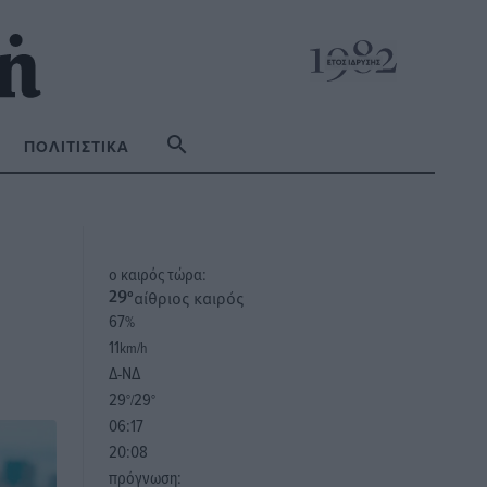
ΠΟΛΙΤΙΣΤΙΚΆ
o καιρός τώρα:
αίθριος καιρός
29
°
67
%
11
km/h
Δ-ΝΔ
29
29
°/
°
06:17
20:08
πρόγνωση: