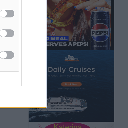
Τοπικές Ειδήσεις
•
πριν 3 ώρες
Α.Σ. Ρόδος: Πρώτη… στην νέα σελίδα
των «ελαφιών» (φωτορεπορτάζ)
Αθλητικά
•
πριν 3 ώρες
Στίβος: Οι βαθμολογίες των συλλόγων
της Δωδεκανήσου
Αθλητικά
•
πριν 3 ώρες
Νέες ταυτότητες: Ποιοι πρέπει να τις
αλλάξουν άμεσα και ποιοι όχι
Ειδήσεις
•
πριν 3 ώρες
Στον Ιπποκράτη η Μαρία Βλάχου
Αθλητικά
•
πριν 3 ώρες