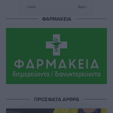
Προσωρινά κρατούμενος παραμένει ο 44χρονος
« Ιούν
Αυγ »
οδηγός του BMW μετά τη συμπληρωματική απολογία
του ενώπιον του Ανακριτή
ΦΑΡΜΑΚΕΙΑ
Ρεπορτάζ
•
πριν 2 ώρες
Στο Μονομελές Πρωτοδικείο Ρόδου παραπέμφθηκε η
υπόθεση της γυναίκας που βρέθηκε παντρεμένη με 2
άνδρες χωρίς να το γνωρίζει
Ρεπορτάζ
•
πριν 2 ώρες
Ψυχικά ασθενής κρίθηκε ο 26χρονος που
κατηγορείται για το μπαράζ κλοπών στη Μεσαιωνική
Πόλη
Ρεπορτάζ
•
πριν 2 ώρες
ΠΡΟΣΦΑΤΑ ΑΡΘΡΑ
Δικαίωση επιχειρηματία της Καρπάθου θύματος
συκοφαντικής δυσφήμησης
Ρεπορτάζ
•
πριν 2 ώρες