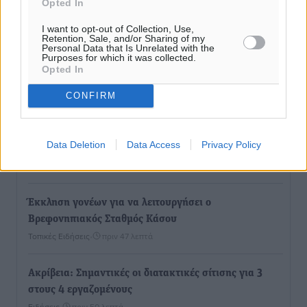
Opted In
I want to opt-out of Collection, Use,
Retention, Sale, and/or Sharing of my
Personal Data that Is Unrelated with the
Purposes for which it was collected.
Ροή ειδήσεων
Opted In
CONFIRM
Ερώτηση Μπελέρη σε Κομισιόν για τη δημιουργία
«σύγχρονου Ευρωπαϊκού Ταμείου Αντιμετώπισης
Data Deletion
Data Access
Privacy Policy
Φυσικών Καταστροφών»
Ειδήσεις
•
πριν 46 λεπτά
Έκκληση γονέων για να λειτουργήσει ο
Βρεφονηπιακός Σταθμός Κάσου
Τοπικές Ειδήσεις
•
πριν 47 λεπτά
Ακρίβεια: Σημαντικές οι διατακτικές σίτισης για 3
στους 4 εργαζομένους
Ειδήσεις
•
πριν 50 λεπτά