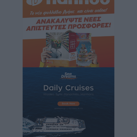
Το εκλογικό ρολόι του Μαξίμου χτυπά τέλη Μαΐου του
2027
Τοπικές Ειδήσεις
•
πριν 2 ώρες
ΦΟΔΣΑ Νοτίου Αιγαίου: «Δεν ζητάμε ασυλία – ζητάμε
θεσμική προστασία της αυτοδιοίκησης»
Τοπικές Ειδήσεις
•
πριν 2 ώρες
Στη διαδικασία της απευθείας διαπραγμάτευσης ο
Δήμος Ρόδου για τη ναυαγοσωστική κάλυψη των
παραλιών
Τοπικές Ειδήσεις
•
πριν 2 ώρες
Στο Αυτόφωρο 47χρονος που φέρεται να απείλησε τη
70χρονη μητέρα του όταν εκείνη αρνήθηκε να του
δώσει χρήματα για ναρκωτικά
Τοπικές Ειδήσεις
•
πριν 2 ώρες