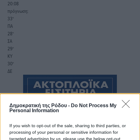
20:08
πρόγνωση:
33
°
ΠΑ
28
°
ΣΑ
29
°
ΚΥ
30
°
ΔΕ
Δημοκρατική της Ρόδου -
Do Not Process My
Personal Information
If you wish to opt-out of the sale, sharing to third parties, or
processing of your personal or sensitive information for
targeted advertising by us, please use the below opt-out