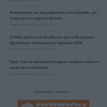
Κινητοποίηση της Πυροσβεστικής στην Κάρπαθο, για
τη φωτιά στην περιοχή Σάνταλο
Τοπικές Ειδήσεις
•
πριν 51 λεπτά
Η Ρόδος μπαίνει στη διεκδίκηση για τη Μεσογειακή
Πρωτεύουσα Πολιτισμού και Διαλόγου 2028
Τοπικές Ειδήσεις
•
πριν 52 λεπτά
Σύμη: Στον 8ο αγνοούμενο Γερμανό τουρίστα ανήκει η
σορός που εντοπίστηκε
Τοπικές Ειδήσεις
•
πριν 55 λεπτά
Η σιωπηρή παράταση του Ταμείου Ανάκαμψης για
Περισσότερες ειδήσεις
την Ελλάδα
Ειδήσεις
•
πριν 55 λεπτά