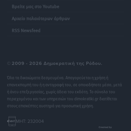
Βρείτε μας στο Youtube
Χατζηβασιλείου: Προτεραιότητα της ΕΕ η προστασία
Αρχείο παλαιότερων άρθρων
των εξωτερικών συνόρων
Ειδήσεις
•
πριν 18 ώρες
RSS Newsfeed
Κάρπαθος: Το πιο υποτιμημένο νησί είναι ένας
κρυφός παράδεισος στα Δωδεκάνησα
Τοπικές Ειδήσεις
•
πριν 19 ώρες
©
2009 - 2026 Δημοκρατική της Ρόδου.
Ο Λαμπρος Φισφής στη Ρόδο στις 21 Σεπτεμβρίου
Όλα τα δικαιώματα δεσμευμένα. Απαγορεύεται η χρήση ή
Πολιτιστικά
•
πριν 19 ώρες
επανεκπομπή του ή η αντιγραφή του, σε οποιοδήποτε μέσο, μετά
ή άνευ επεξεργασίας, χωρίς άδεια του εκδότη. Το σύνολο του
ΚΑΕ Κολοσσός: Αντίστροφη μέτρηση για την
περιεχομένου και των υπηρεσιών του dimokratiki.gr διατίθεται
προετοιμασία
στους επισκέπτες αυστηρά για προσωπική χρήση.
Αθλητικά
•
πριν 20 ώρες
MHT: 232004
Εθνική Παίδων: Με Χριστοδούλου στο Ευρωμπάσκετ