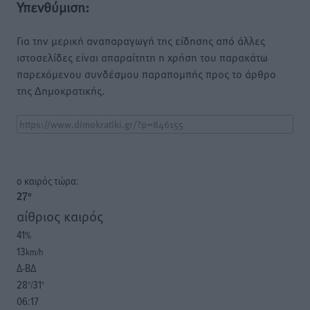
Υπενθύμιση:
Για την μερική αναπαραγωγή της είδησης από άλλες
ιστοσελίδες είναι απαραίτητη η χρήση του παρακάτω
παρεχόμενου συνδέσμου παραπομπής προς το άρθρο
της Δημοκρατικής.
o καιρός τώρα:
27
°
αίθριος καιρός
41
%
13
km/h
Δ-ΒΔ
28
31
°/
°
06:17