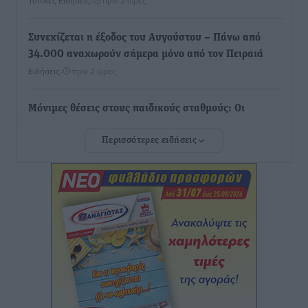
Τοπικές Ειδήσεις
•
πριν 2 ώρες
Συνεχίζεται η έξοδος του Αυγούστου – Πάνω από
34.000 αναχωρούν σήμερα μόνο από τον Πειραιά
Ειδήσεις
•
πριν 2 ώρες
Μόνιμες θέσεις στους παιδικούς σταθμούς: Οι
προϋποθέσεις, η 24μηνη εμπειρία και οι προθεσμίες
Περισσότερες ειδήσεις
για τους δήμους
Τοπικές Ειδήσεις
•
πριν 2 ώρες
Δεύτερη πηγή εισοδήματος για τους επαγγελματίες
ψαράδες ο αλιευτικός τουρισμός
Ειδήσεις
•
πριν 2 ώρες
Ακαθάριστα οικόπεδα: Τι γίνεται όταν ο ιδιοκτήτης
δεν τα καθαρίσει – Πώς κινούνται δήμοι και ΠΣ,
ποιος πληρώνει τον λογαριασμό