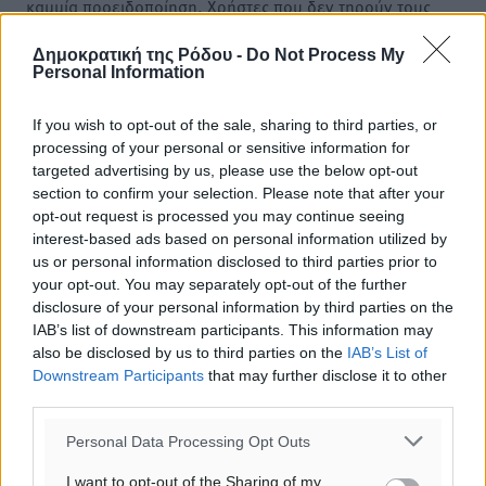
καμμία προειδοποίηση. Χρήστες που δεν τηρούν τους
όρους χρήσης αποκλείονται.
Δημοκρατική της Ρόδου -
Do Not Process My
Personal Information
Προσθέστε ένα σχόλιο
If you wish to opt-out of the sale, sharing to third parties, or
processing of your personal or sensitive information for
targeted advertising by us, please use the below opt-out
Το E-mail δεν θα δημοσιευτεί.
section to confirm your selection. Please note that after your
Πρέπει να συμπληρωθούν όλα τα πεδία για την
opt-out request is processed you may continue seeing
υποβολή του σχολίου.
interest-based ads based on personal information utilized by
us or personal information disclosed to third parties prior to
your opt-out. You may separately opt-out of the further
Όνοματεπώνυμο
Email
disclosure of your personal information by third parties on the
IAB’s list of downstream participants. This information may
also be disclosed by us to third parties on the
IAB’s List of
Downstream Participants
that may further disclose it to other
Φύλαξε τα στοιχεία μου για την επόμενη φορά.
third parties.
Personal Data Processing Opt Outs
I want to opt-out of the Sharing of my