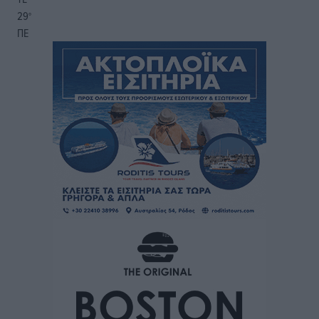
29
°
ΠΕ