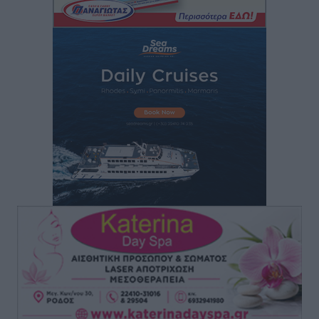
Τοπικές Ειδήσεις
•
πριν 2 ώρες
Πού κινούνται οι κρατήσεις last minute σε Ελλάδα
από Γερμανούς
Ειδήσεις
•
πριν 3 ώρες
Οδηγός στη Ρόδο τράκαρε σταθμευμένο αυτοκίνητο,
παρέσυρε 72χρονο και διέφυγε
Τοπικές Ειδήσεις
•
πριν 3 ώρες
Το νέο Ειδικό Χωροταξικό για τον Τουρισμό
ξανασχεδιάζει τον επενδυτικό χάρτη της Ρόδου
Τοπικές Ειδήσεις
•
πριν 4 ώρες
Γιάννης Βασιλάκης: «Η Πρωτοβάθμια Φροντίδα
Υγείας πρέπει να φτάνει σε κάθε γωνιά – Ενισχύουμε
τις δομές, δεν τις αποδυναμώνουμε»