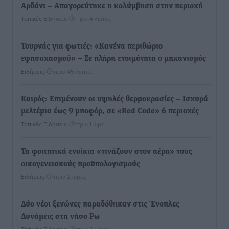
Αρδάνι – Απαγορεύτηκε η κολύμβηση στην περιοχή
Τοπικές Ειδήσεις
•
πριν 4 λεπτά
Τουρνάς για φωτιές: «Κανένα περιθώριο
εφησυχασμού» – Σε πλήρη ετοιμότητα ο μηχανισμός
Ειδήσεις
•
πριν 45 λεπτά
Καιρός: Επιμένουν οι υψηλές θερμοκρασίες – Ισχυρά
μελτέμια έως 9 μποφόρ, σε «Red Code» 6 περιοχές
Τοπικές Ειδήσεις
•
πριν 1 ώρα
Τα φοιτητικά ενοίκια «τινάζουν στον αέρα» τους
οικογενειακούς προϋπολογισμούς
Ειδήσεις
•
πριν 2 ώρες
Δύο νέοι ξενώνες παραδόθηκαν στις Ένοπλες
Δυνάμεις στη νήσο Ρω