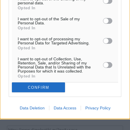
personal data.
Opted In
I want to opt-out of the Sale of my
Personal Data.
Opted In
I want to opt-out of processing my
Personal Data for Targeted Advertising.
Opted In
I want to opt-out of Collection, Use,
Retention, Sale, and/or Sharing of my
Personal Data that Is Unrelated with the
Purposes for which it was collected.
Opted In
Υπενθύμιση:
CONFIRM
Για την μερική αναπαραγωγή της είδησης από άλλες
ιστοσελίδες είναι απαραίτητη η χρήση του παρακάτω
παρεχόμενου συνδέσμου παραπομπής προς το άρθρο
Data Deletion
Data Access
Privacy Policy
της Δημοκρατικής.