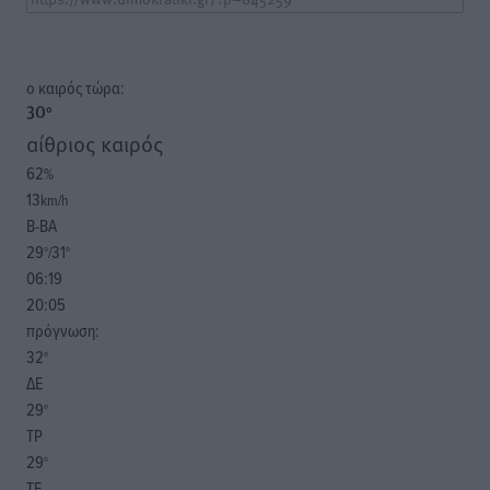
o καιρός τώρα:
30
°
αίθριος καιρός
62
%
13
km/h
Β-ΒΑ
29
31
°/
°
06:19
20:05
πρόγνωση:
32
°
ΔΕ
29
°
ΤΡ
29
°
ΤΕ