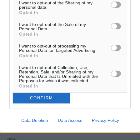
ΣΧΕΤΙΚΆ
I want to opt-out of the Sharing of my
personal data.
Opted In
Τα Ποσειδώνια 2026 ετοιμάζονται να σπάσουν όλα τα ρεκόρ
I want to opt-out of the Sale of my
με μεγαλύτερο σε διάρκεια πρόγραμμα από κάθε άλλη φορά
Personal Data.
Opted In
Οι εξελίξεις της Τεχνητής Νοημοσύνης στη Ναυτιλία θα
I want to opt-out of processing my
Personal Data for Targeted Advertising.
παρουσιαστούν στα Ποσειδώνια 2026
Opted In
I want to opt-out of Collection, Use,
Με νέο ρεκόρ συμμετοχών ολοκληρώθηκε ο 7ος Διαγωνισμός
Retention, Sale, and/or Sharing of my
Idea Platform
Personal Data that Is Unrelated with the
Purposes for which it was collected.
Opted In
Τουρισμός: Από που ήρθαν και πόσα ξόδεψαν οι τουρίστες
CONFIRM
που έφεραν το νέο ρεκόρ εισπράξεων
Data Deletion
Data Access
Privacy Policy
ΔΙΑΒΑΣΕ ΕΠΙΣΗΣ