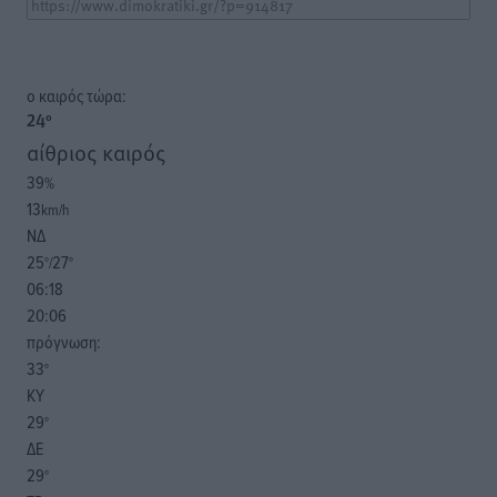
o καιρός τώρα:
24
°
αίθριος καιρός
39
%
13
km/h
ΝΔ
25
27
°/
°
06:18
20:06
πρόγνωση:
33
°
ΚΥ
29
°
ΔΕ
29
°