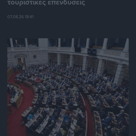
τουριστικές επενδύσεις
Κυριάκος Μητσοτάκης: Ανάσα στα Χανιά, αλλά με το
07.08.26 18:41
βλέμμα στη ΔΕΘ και τις εκλογές του 2027
Ειδήσεις
•
πριν 20 ώρες
Γ. Χατζημάρκος από το Μέγαρο Μαξίμου: “Ο
τουρισμός μπορεί να γίνει ο μεγαλύτερος πελάτης της
ελληνικής βιομηχανίας”
Τοπικές Ειδήσεις
•
πριν 20 ώρες
Έρευνα ΕΟΤ: Οι Ευρωπαίοι ταξιδιώτες «ψηφίζουν»
Ελλάδα
Ειδήσεις
•
πριν 20 ώρες
Άκυρες οι εγκύκλιοι που δεν αναρτώνται,
υποχρεωτική η δημοσίευσή τους από την 1η
Οκτωβρίου