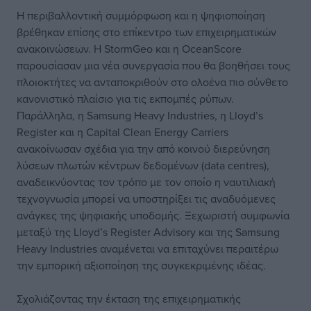
Η περιβαλλοντική συμμόρφωση και η ψηφιοποίηση
βρέθηκαν επίσης στο επίκεντρο των επιχειρηματικών
ανακοινώσεων. Η StormGeo και η OceanScore
παρουσίασαν μια νέα συνεργασία που θα βοηθήσει τους
πλοιοκτήτες να ανταποκριθούν στο ολοένα πιο σύνθετο
κανονιστικό πλαίσιο για τις εκπομπές ρύπων.
Παράλληλα, η Samsung Heavy Industries, η Lloyd’s
Register και η Capital Clean Energy Carriers
ανακοίνωσαν σχέδια για την από κοινού διερεύνηση
λύσεων πλωτών κέντρων δεδομένων (data centres),
αναδεικνύοντας τον τρόπο με τον οποίο η ναυτιλιακή
τεχνογνωσία μπορεί να υποστηρίξει τις αναδυόμενες
ανάγκες της ψηφιακής υποδομής. Ξεχωριστή συμφωνία
μεταξύ της Lloyd’s Register Advisory και της Samsung
Heavy Industries αναμένεται να επιταχύνει περαιτέρω
την εμπορική αξιοποίηση της συγκεκριμένης ιδέας.
Σχολιάζοντας την έκταση της επιχειρηματικής