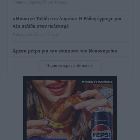
Τοπικές Ειδήσεις
•
πριν 13 ώρες
«Μουσικό Ταξίδι στο Αιγαίο»: Η Ρόδος έγραψε μια
νέα σελίδα στον πολιτισμό
Πολιτιστικά
•
πριν 14 ώρες
Άμεσα μέτρα για την ενίσχυση του Νοσοκομείου
Ρόδου και αντιμετώπιση των ελλείψεων προσωπικού
Περισσότερες ειδήσεις
ανακοίνωσε ο Άδωνις Γεωργιάδης
Τοπικές Ειδήσεις
•
πριν 14 ώρες
Iατρικός Σύλλογος Ροδου προς Α. Γεωργιάδη:
Στρατηγικές Προτάσεις για την Ενίσχυση της
Δημόσιας Υγείας στη Νησιωτική Ελλάδα και στα
Νοσοκομεία της Γ΄ Ζώνης
Τοπικές Ειδήσεις
•
πριν 14 ώρες
Πάνθηρες: Ξεκίνησαν αισιόδοξοι για την παρθενική