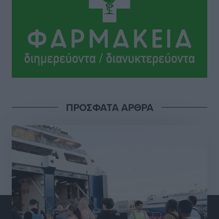
Πολιτιστικά
•
πριν 18 ώρες
Σι Τζέι Χάρις: «Να πανηγυρίσουμε πολλές νίκες μαζί»
Αθλητικά
•
πριν 18 ώρες
Ροδήλιος: Ο απολογισμός από το Πανελλήνιο
Πρωτάθλημα Πίστας
Αθλητικά
•
πριν 18 ώρες
ΠΡΟΣΦΑΤΑ ΑΡΘΡΑ
Διαγόρας: Μετεγγραφικό ντεμαράζ
Αθλητικά
•
πριν 18 ώρες
Γ.Σ. Διαγόρας: Εντατική προετοιμασία και επιστροφή
Ρίζου στις Ακαδημίες
Αθλητικά
•
πριν 18 ώρες
Εθνική Ανδρών: Ραντεβού στο Telekom Center Athens
Αθλητικά
•
πριν 18 ώρες