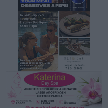
“πτήση” τους
Αθλητικά
•
πριν 14 ώρες
Άρης Αρχαγγέλου: Στο πλευρό του άτυχου Ιάκωβου
Θωμά
Αθλητικά
•
πριν 14 ώρες
Φοίβος: Η μεγάλη επιστροφή του Μπρένο Σαλβατιέρα
Αθλητικά
•
πριν 14 ώρες
Κλεάνθης: Έτοιμες οι κάρτες διαρκείας της νέας
σεζόν
Αθλητικά
•
πριν 14 ώρες
Ατρόμητος Διμυλιάς: Ο Μαργαρίτης και μία
αδιαπραγμάτευτη φιλοσοφία
Αθλητικά
•
πριν 15 ώρες