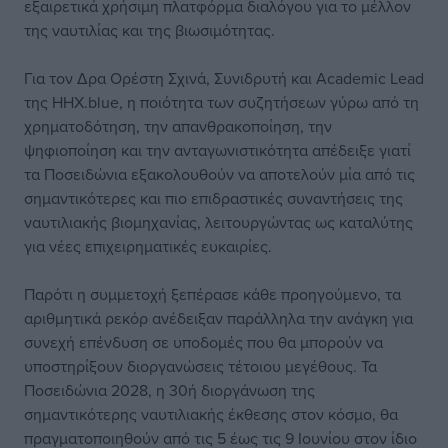
εξαιρετικά χρήσιμη πλατφόρμα διαλόγου για το μέλλον
της ναυτιλίας και της βιωσιμότητας.
Για τον Δρα Ορέστη Σχινά, Συνιδρυτή και Academic Lead
της HHX.blue, η ποιότητα των συζητήσεων γύρω από τη
χρηματοδότηση, την απανθρακοποίηση, την
ψηφιοποίηση και την ανταγωνιστικότητα απέδειξε γιατί
τα Ποσειδώνια εξακολουθούν να αποτελούν μία από τις
σημαντικότερες και πιο επιδραστικές συναντήσεις της
ναυτιλιακής βιομηχανίας, λειτουργώντας ως καταλύτης
για νέες επιχειρηματικές ευκαιρίες.
Παρότι η συμμετοχή ξεπέρασε κάθε προηγούμενο, τα
αριθμητικά ρεκόρ ανέδειξαν παράλληλα την ανάγκη για
συνεχή επένδυση σε υποδομές που θα μπορούν να
υποστηρίξουν διοργανώσεις τέτοιου μεγέθους. Τα
Ποσειδώνια 2028, η 30ή διοργάνωση της
σημαντικότερης ναυτιλιακής έκθεσης στον κόσμο, θα
πραγματοποιηθούν από τις 5 έως τις 9 Ιουνίου στον ίδιο