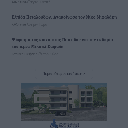
Αθλητικά
•
πριν 9 λεπτά
Ελπίδα Πεταλούδων: Ανακοίνωσε τον Νίκο Μιχαλάκη
Αθλητικά
•
πριν 1 ώρα
Ψήφισμα της κοινότητας Παστίδας για την εκδημία
του ιερέα Μιχαήλ Καψάλη
Τοπικές Ειδήσεις
•
πριν 1 ώρα
Με επιτυχία πραγματοποιήθηκαν τα εγκαίνια της
Περισσότερες ειδήσεις
61ης Πανελλήνιας Έκθεσης Χειροτεχνίας και
Αγροτικής Οικονομίας Κρεμαστής
Τοπικές Ειδήσεις
•
πριν 2 ώρες
Ευρωπαϊκό Πρωτάθλημα Στίβου: Εκτός τελικού η
Μαγκούλια και συνέχειας η Σπανουδάκη
Αθλητικά
•
πριν 2 ώρες