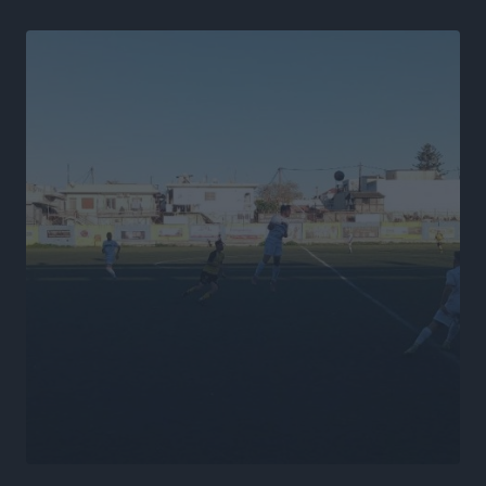
Τοπικές Ειδήσεις
•
πριν 5 ώρες
Στη Λέρο ο πρόεδρος του ΠΑΣΟΚ Νίκος Ανδρουλάκης
Τοπικές Ειδήσεις
•
πριν 5 ώρες
Στα 2-2,35 GW ο στόχος για τα πρώτα υπεράκτια
αιολικά πάρκα που θα λειτουργήσουν στη χώρα μας
Ειδήσεις
•
πριν 7 ώρες
Η Ελλάδα κρατά το τουριστικό momentum, παρά τις
γεωπολιτικές αναταράξεις
Ειδήσεις
•
πριν 7 ώρες
Σε κόκκινο συναγερμό επτά Περιφέρειες – Οι οδηγίες
της Πολιτικής Προστασίας και ο Χάρτης Πρόβλεψης
Πυρκαγιάς
Ειδήσεις
•
πριν 7 ώρες