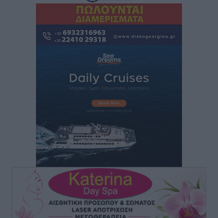
ΚΑΕ Κολοσσός: Οι τιμές των μεμονωμένων εισιτηρίων
Αθλητικά
•
πριν 2 ώρες
Χαράλαμπος Χριστοδούλου: «Το μόνο παιχνίδι που
υπάρχει, είναι το επόμενο»
Αθλητικά
•
πριν 2 ώρες
Κράτησε Χατζηγιακουμή η Α.Ε. Δικαίου
Αθλητικά
•
πριν 2 ώρες
Ιπποκράτης: Ανακοίνωσε την Cvetanka Dimova
Αθλητικά
•
πριν 2 ώρες
Διαγόρας: Ανανέωσαν Φράγκος και Ζάρας, τέλος ο
Μιχαλάκης
Αθλητικά
•
πριν 2 ώρες