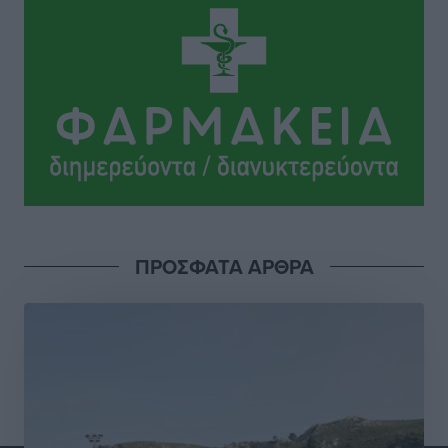
Τοπικές Ειδήσεις
•
πριν 3 ώρες
Πραγματοποιήθηκαν 43.881 έλεγχοι και βεβαιώθηκαν
12.272 παραβάσεις από την αστυνομία τον Ιούλιο
Τοπικές Ειδήσεις
•
πριν 3 ώρες
Συνελήφθησαν δύο αλλοδαπές για λαθρεμπόριο
καπνικών προϊόντων στη Ρόδο – Κατασχέθηκαν
-3.928- πακέτα χωρίς ειδική ταινία φορολόγησης
Τοπικές Ειδήσεις
•
πριν 3 ώρες
ΠΡΟΣΦΑΤΑ ΑΡΘΡΑ
Γ. Χατζημάρκος: 3,58 εκατ. ευρώ για την ανάπλαση
του παραλιακού μετώπου της Πόθιας στην Κάλυμνο
Τοπικές Ειδήσεις
•
πριν 4 ώρες
Χωρίς τις αισθήσεις του ανασύρθηκε από τη θάλασσα
στη Ψαροπούλα 72χρονος Σουηδός
Τοπικές Ειδήσεις
•
πριν 4 ώρες