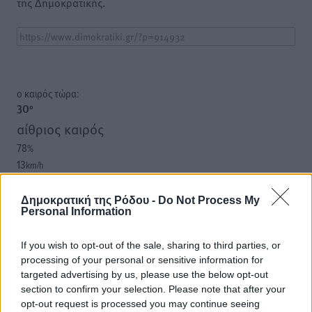
της Δημοκρατικής.
o καιρός τώρα:
30
°
αίθριος καιρός
78
%
13
km/h
Δ-ΝΔ
31
32
°/
°
Δημοκρατική της Ρόδου -
Do Not Process My
Personal Information
06:20
20:04
If you wish to opt-out of the sale, sharing to third parties, or
πρόγνωση:
processing of your personal or sensitive information for
31
°
targeted advertising by us, please use the below opt-out
ΤΡ
section to confirm your selection. Please note that after your
29
°
opt-out request is processed you may continue seeing