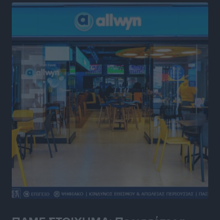
προθεσμία για ΑΦΜ – Ποιοι πάνε ταμείο
Ειδήσεις
•
πριν 6 ώρες
ASTYBUS: 27.642 διαδρομές στην Αστυπάλαια – Το
«έξυπνο» μοντέλο μετακίνησης που έγινε μέρος της
καθημερινότητας
Τοπικές Ειδήσεις
•
πριν 6 ώρες
Ερώτηση Μπελέρη σε Κομισιόν για τη δημιουργία
«σύγχρονου Ευρωπαϊκού Ταμείου Αντιμετώπισης
Φυσικών Καταστροφών»
Ειδήσεις
•
πριν 7 ώρες
Έκκληση γονέων για να λειτουργήσει ο
Βρεφονηπιακός Σταθμός Κάσου
Τοπικές Ειδήσεις
•
πριν 7 ώρες