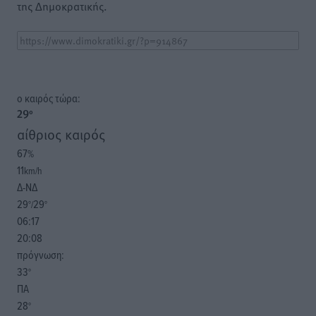
της Δημοκρατικής.
o καιρός τώρα:
29
°
αίθριος καιρός
67
%
11
km/h
Δ-ΝΔ
29
29
°/
°
06:17
20:08
πρόγνωση:
33
°
ΠΑ
28
°