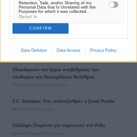
Retention, Sale, and/or Sharing of my
Personal Data that Is Unrelated with the
Purposes for which it was collected.
Ιππότες: Με το βλέμμα στραμμένο στο μέλλον
Opted In
Αθλητικά
•
πριν 1 λεπτό
CONFIRM
ΠΑΜΕ ΣΤΟΙΧΗΜΑ: Περισσότερα από 95 εκατομμύρια
ευρώ σε κέρδη μοίρασε τον Ιούλιο
Data Deletion
Data Access
Privacy Policy
Αθλητικά
•
πριν 21 λεπτά
Ολοκλήρωση του έργου αναβάθμισης των
υποδομών του Νεστορίδειου Μελάθρου
Τοπικές Ειδήσεις
•
πριν 47 λεπτά
Γ.Σ. Διαγόρας: Στα «κυανέρυθρα» ο Janni Pembe
Αθλητικά
•
πριν 2 ώρες
Σύλληψη 21χρονου για ναρκωτικά στη Ρόδο
Τοπικές Ειδήσεις
•
πριν 2 ώρες