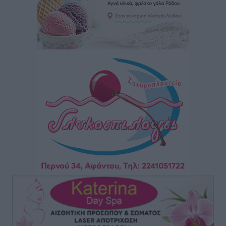
Στίβος: Οι βαθμολογίες των συλλόγων της
Δωδεκανήσου
Αθλητικά
•
πριν 3 ώρες
Νέες ταυτότητες: Ποιοι πρέπει να τις αλλάξουν άμεσα
και ποιοι όχι
Ειδήσεις
•
πριν 3 ώρες
Στον Ιπποκράτη η Μαρία Βλάχου
Αθλητικά
•
πριν 3 ώρες
Οικονομική ενίσχυση για συντήρηση στο κλειστό της
Καρπάθου
Αθλητικά
•
πριν 3 ώρες
Στάθης Αντωνάς: Ένα βήμα πριν από επαγγελματικό
συμβόλαιο πυγμαχίας με MTGP και BXGP για Ευρώπη
και Αυστραλία