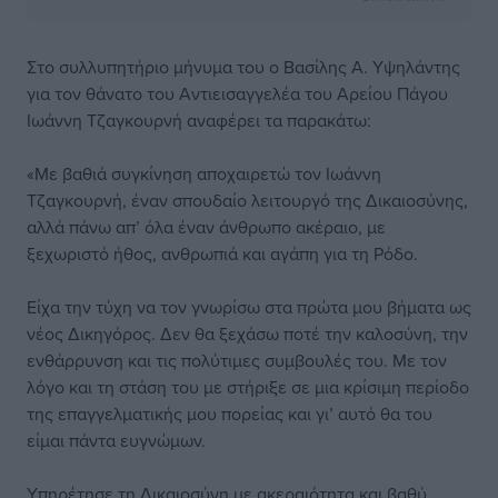
Στο συλλυπητήριο μήνυμα του ο Βασίλης Α. Υψηλάντης
για τον θάνατο του Αντιεισαγγελέα του Αρείου Πάγου
Ιωάννη Τζαγκουρνή αναφέρει τα παρακάτω:
«Με βαθιά συγκίνηση αποχαιρετώ τον Ιωάννη
Τζαγκουρνή, έναν σπουδαίο λειτουργό της Δικαιοσύνης,
αλλά πάνω απ’ όλα έναν άνθρωπο ακέραιο, με
ξεχωριστό ήθος, ανθρωπιά και αγάπη για τη Ρόδο.
Είχα την τύχη να τον γνωρίσω στα πρώτα μου βήματα ως
νέος Δικηγόρος. Δεν θα ξεχάσω ποτέ την καλοσύνη, την
ενθάρρυνση και τις πολύτιμες συμβουλές του. Με τον
λόγο και τη στάση του με στήριξε σε μια κρίσιμη περίοδο
της επαγγελματικής μου πορείας και γι’ αυτό θα του
είμαι πάντα ευγνώμων.
Υπηρέτησε τη Δικαιοσύνη με ακεραιότητα και βαθύ