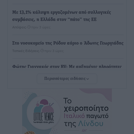
Με 13,1% κάλυψη εργαζομένων από συλλογικές
συμβάσεις, η Ελλάδα στον “πάτο” της ΕΕ
Απόψεις
•
πριν 3 ώρες
Στο νοσοκομείο της Ρόδου αύριο ο Άδωνις Γεωργιάδης
Τοπικές Ειδήσεις
•
πριν 3 ώρες
Φώτης Γιαννακός στον RV: Με αυξημένες πληρότητες
η Λέρος, στόχος η επιμήκυνση της τουριστικής σεζόν
Περισσότερες ειδήσεις
στο νησί
Τοπικές Ειδήσεις
•
πριν 3 ώρες
Α.Σ. Ρόδος: Πρώτη… στην νέα σελίδα των «ελαφιών»
(φωτορεπορτάζ)
Αθλητικά
•
πριν 3 ώρες