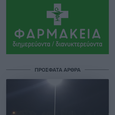
Συναυλία Μάριου Φραγκούλη – Γιώργου Περρή στην
Κάσο
Πολιτιστικά
•
πριν 4 ώρες
Την άρση των εμποδίων για την άμεση λειτουργία του
βρεφονηπιακού σταθμού στην Κάσο, ζητά ο Μάνος
Κόνσολας
Τοπικές Ειδήσεις
•
πριν 4 ώρες
ΠΡΟΣΦΑΤΑ ΑΡΘΡΑ
Κλειστή αύριο βράδυ η παραλιακή οδός στο λιμάνι της
Κω
Τοπικές Ειδήσεις
•
πριν 5 ώρες
Στην ΑΑΔΕ ο Μητσοτάκης για το myAGRO: «Είναι μια
πολύ σημαντική ημέρα για τον πρωτογενή τομέα»
Ειδήσεις
•
πριν 5 ώρες