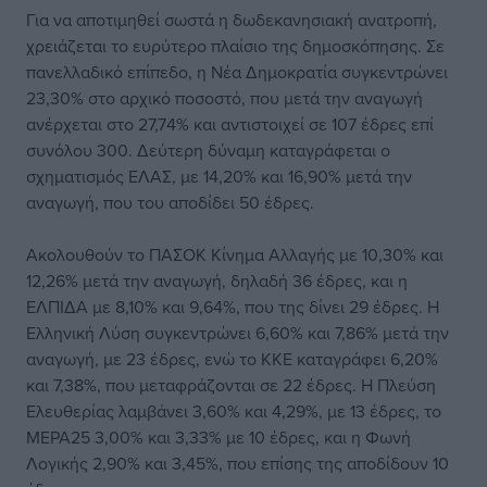
Για να αποτιμηθεί σωστά η δωδεκανησιακή ανατροπή,
χρειάζεται το ευρύτερο πλαίσιο της δημοσκόπησης. Σε
πανελλαδικό επίπεδο, η Νέα Δημοκρατία συγκεντρώνει
23,30% στο αρχικό ποσοστό, που μετά την αναγωγή
ανέρχεται στο 27,74% και αντιστοιχεί σε 107 έδρες επί
συνόλου 300. Δεύτερη δύναμη καταγράφεται ο
σχηματισμός ΕΛΑΣ, με 14,20% και 16,90% μετά την
αναγωγή, που του αποδίδει 50 έδρες.
Ακολουθούν το ΠΑΣΟΚ Κίνημα Αλλαγής με 10,30% και
12,26% μετά την αναγωγή, δηλαδή 36 έδρες, και η
ΕΛΠΙΔΑ με 8,10% και 9,64%, που της δίνει 29 έδρες. Η
Ελληνική Λύση συγκεντρώνει 6,60% και 7,86% μετά την
αναγωγή, με 23 έδρες, ενώ το ΚΚΕ καταγράφει 6,20%
και 7,38%, που μεταφράζονται σε 22 έδρες. Η Πλεύση
Ελευθερίας λαμβάνει 3,60% και 4,29%, με 13 έδρες, το
ΜΕΡΑ25 3,00% και 3,33% με 10 έδρες, και η Φωνή
Λογικής 2,90% και 3,45%, που επίσης της αποδίδουν 10