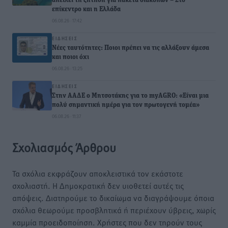
απειλεί τη ζήτηση για πακέτα διακοπών – Στο
επίκεντρο και η Ελλάδα
06.08.26 · 17:42
ΕΙΔΉΣΕΙΣ
Νέες ταυτότητες: Ποιοι πρέπει να τις αλλάξουν άμεσα
και ποιοι όχι
06.08.26 · 13:25
ΕΙΔΉΣΕΙΣ
Στην ΑΑΔΕ ο Μητσοτάκης για το myAGRO: «Είναι μια
πολύ σημαντική ημέρα για τον πρωτογενή τομέα»
06.08.26 · 11:37
Σχολιασμός Άρθρου
Τα σχόλια εκφράζουν αποκλειστικά τον εκάστοτε
σχολιαστή. Η Δημοκρατική δεν υιοθετεί αυτές τις
απόψεις. Διατηρούμε το δικαίωμα να διαγράψουμε όποια
σχόλια θεωρούμε προσβλητικά ή περιέχουν ύβρεις, χωρίς
καμμία προειδοποίηση. Χρήστες που δεν τηρούν τους