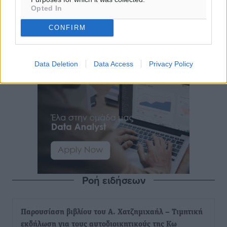
Opted In
CONFIRM
Data Deletion
Data Access
Privacy Policy
Ροή ειδήσεων
Παρουσίαση βιβλίου του Α. Χατζημιχαήλ – Τιμητική
εκδήλωση για τους αυτοδιοικητικούς της Κω