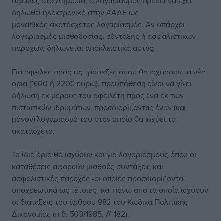
οφειλές στο Δημόσιο, ο λογαριασμός πρέπει να έχει
δηλωθεί ηλεκτρονικά στην ΑΑΔΕ ως
μοναδικός ακατάσχετος λογαριασμός. Αν υπάρχει
λογαριασμός μισθοδοσίας, σύνταξης ή ασφαλιστικών
παροχών, δηλώνεται αποκλειστικά αυτός.
Για οφειλές προς τις τράπεζες όπου θα ισχύσουν τα νέα
όρια (1600 ή 2200 ευρώ), προϋπόθεση είναι να γίνει
δήλωση εκ μέρους του οφειλέτη προς ένα εκ των
πιστωτικών ιδρυμάτων, προσδιορίζοντας έναν (και
μόνον) λογαριασμό του στον οποίο θα ισχύει το
ακατάσχετο.
Τα ίδια όρια θα ισχύουν και για λογαριασμούς όπου οι
καταθέσεις αφορούν μισθούς συντάξεις και
ασφαλιστικές παροχές -οι οποίες προσδιορίζονται
υποχρεωτικά ως τέτοιες- και πάνω από τα οποία ισχύουν
οι διατάξεις του άρθρου 982 του Κώδικα Πολιτικής
Δικονομίας (π.δ. 503/1985, Α’ 182).