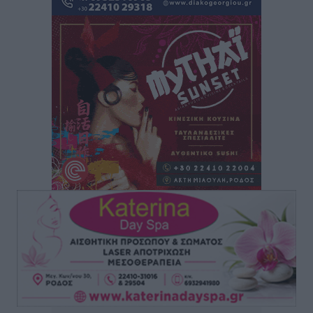
Συναυλία με τον Γιάννη Κότσιρα στις 21 Αυγούστου
Πολιτιστικά
•
πριν 2 ώρες
Έκτακτη συνεδρίαση της Δημοτικής Επιτροπής Ρόδου
αύριο Παρασκευή 7 Αυγούστου
Τοπικές Ειδήσεις
•
πριν 2 ώρες
ΑΕΡΑ: Δεν σταματάει να ενισχύεται, νέο απόκτημα ο
Μητρόπουλος
Αθλητικά
•
πριν 3 ώρες
Κλεάνθης: Δουλειές μετά ευχαριστιών στο γήπεδο,
ατομικό για δύο
Αθλητικά
•
πριν 3 ώρες
Φοίβος: Εν αναμονή του Νίκου Λαζίδη