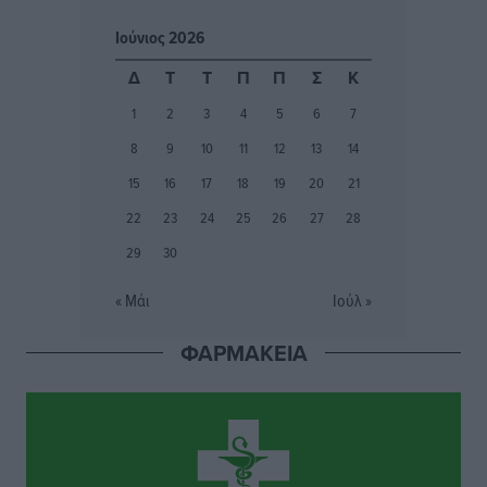
Αθλητικά
•
πριν 3 ώρες
Ιούνιος 2026
Ιάλυσος Β’: Νωρίς νωρίς μπήκαν στα βάσανα της
Δ
Τ
Τ
Π
Π
Σ
Κ
προετοιμασίας
1
2
3
4
5
6
7
Αθλητικά
•
πριν 3 ώρες
8
9
10
11
12
13
14
Εθνικός Αρχίπολης: Μεγάλο βήμα προόδου η ίδρυση
15
16
17
18
19
20
21
Ακαδημίας
22
23
24
25
26
27
28
Αθλητικά
•
πριν 3 ώρες
29
30
Ιππότες: Με το βλέμμα στραμμένο στο μέλλον
« Μάι
Ιούλ »
Αθλητικά
•
πριν 3 ώρες
ΦΑΡΜΑΚΕΙΑ
ΠΑΜΕ ΣΤΟΙΧΗΜΑ: Περισσότερα από 95 εκατομμύρια
ευρώ σε κέρδη μοίρασε τον Ιούλιο
Αθλητικά
•
πριν 3 ώρες