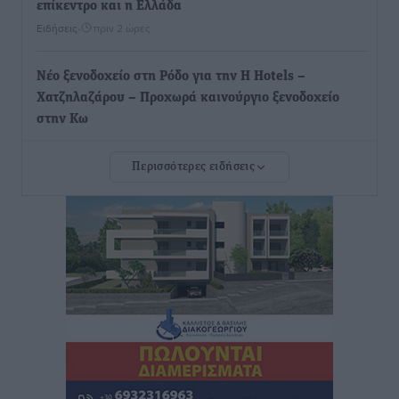
επίκεντρο και η Ελλάδα
Ειδήσεις
•
πριν 2 ώρες
Νέο ξενοδοχείο στη Ρόδο για την H Hotels –
Χατζηλαζάρου – Προχωρά καινούργιο ξενοδοχείο
στην Κω
Τοπικές Ειδήσεις
•
πριν 2 ώρες
Περισσότερες ειδήσεις
Αυτοκίνητο μπήκε παράνομα σε μονόδρομο στο
Μαστιχάρι – Αναποδογύρισε όχημα με μητέρα και
5χρονο παιδί
Τοπικές Ειδήσεις
•
πριν 2 ώρες
“Η Ευρώπη αντιμετώπιζε το προσφυγικό σαν ταινία
τρόμου” – Η συγκλονιστική μαρτυρία της Χαρούλας
Γιασιράνη στον RV για τα γεγονότα που οδήγησαν στο
Σύμφωνο της Λέρου
Τοπικές Ειδήσεις
•
πριν 2 ώρες