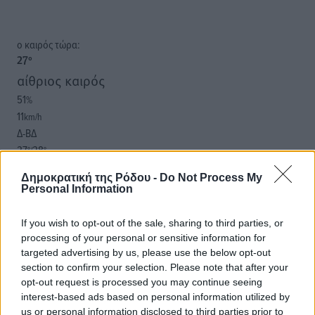
o καιρός τώρα:
27
°
αίθριος καιρός
51
%
11
km/h
Δ-ΒΔ
27
28
°/
°
06:17
Δημοκρατική της Ρόδου -
Do Not Process My
20:08
Personal Information
πρόγνωση:
33
°
If you wish to opt-out of the sale, sharing to third parties, or
ΠΑ
processing of your personal or sensitive information for
28
°
targeted advertising by us, please use the below opt-out
ΣΑ
section to confirm your selection. Please note that after your
opt-out request is processed you may continue seeing
29
°
interest-based ads based on personal information utilized by
ΚΥ
us or personal information disclosed to third parties prior to