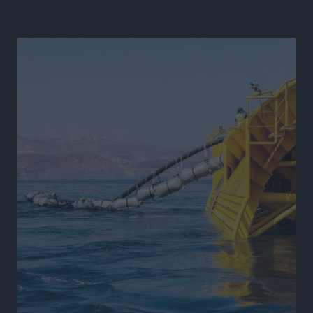
Η Μανίσα πήρε Buie και Davis
Αθλητικά
•
πριν 12 ώρες
Γ.Σ. Ηπιόνη: «Προπονητική ομάδα με εμπειρία,
επιστημονική γνώση και σύγχρονες μεθόδους»
Αθλητικά
•
πριν 12 ώρες
Α.Σ. Ρόδος: Ξανά στα «πράσινα» ο Νίκος Κοντίτσης
Αθλητικά
•
πριν 12 ώρες
Συναυλία Μάριου Φραγκούλη – Γιώργου Περρή στην
Κάσο
Πολιτιστικά
•
πριν 12 ώρες
Την άρση των εμποδίων για την άμεση λειτουργία του
βρεφονηπιακού σταθμού στην Κάσο, ζητά ο Μάνος
Κόνσολας