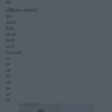
25
°
αίθριος καιρός
39
%
16
km/h
Β-ΒΔ
26
26
°/
°
06:18
20:07
πρόγνωση:
31
°
ΣΑ
28
°
ΚΥ
29
°
ΔΕ
29
°
ΤΡ