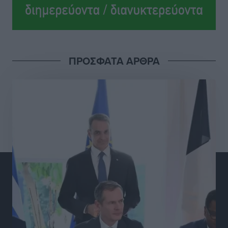
Ολοκλήρωση του έργου αναβάθμισης των
υποδομών του Νεστορίδειου Μελάθρου
Τοπικές Ειδήσεις
•
πριν 9 ώρες
ΠΡΟΣΦΑΤΑ ΑΡΘΡΑ
Γ.Σ. Διαγόρας: Στα «κυανέρυθρα» ο Janni Pembe
Αθλητικά
•
πριν 10 ώρες
Σύλληψη 21χρονου για ναρκωτικά στη Ρόδο
Τοπικές Ειδήσεις
•
πριν 11 ώρες
Με 13,1% κάλυψη εργαζομένων από συλλογικές
συμβάσεις, η Ελλάδα στον “πάτο” της ΕΕ
Απόψεις
•
πριν 11 ώρες
Στο νοσοκομείο της Ρόδου αύριο ο Άδωνις Γεωργιάδης
Τοπικές Ειδήσεις
•
πριν 11 ώρες