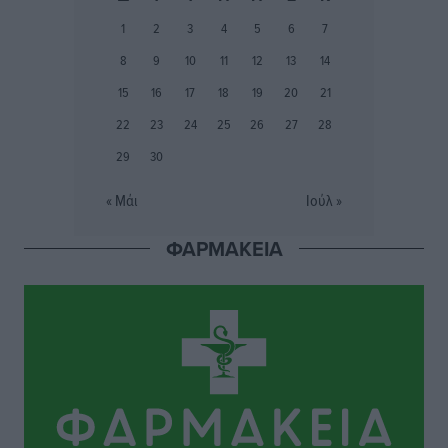
Φοίβος: Εν αναμονή του Νίκου Λαζίδη
1
2
3
4
5
6
7
Αθλητικά
•
πριν 8 ώρες
8
9
10
11
12
13
14
Ιάλυσος Β’: Νωρίς νωρίς μπήκαν στα βάσανα της
15
16
17
18
19
20
21
προετοιμασίας
22
23
24
25
26
27
28
Αθλητικά
•
πριν 8 ώρες
29
30
Εθνικός Αρχίπολης: Μεγάλο βήμα προόδου η ίδρυση
« Μάι
Ιούλ »
Ακαδημίας
Αθλητικά
•
πριν 8 ώρες
ΦΑΡΜΑΚΕΙΑ
Ιππότες: Με το βλέμμα στραμμένο στο μέλλον
Αθλητικά
•
πριν 8 ώρες
ΠΑΜΕ ΣΤΟΙΧΗΜΑ: Περισσότερα από 95 εκατομμύρια
ευρώ σε κέρδη μοίρασε τον Ιούλιο
Αθλητικά
•
πριν 9 ώρες