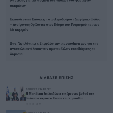
Ναυτιλίας για την αύξηση των ναύλων των φορτηγών
οχημάτων
Εκπαιδευτική Επίσκεψη στο Αεροδρόμιο «Διαγόρας» Ρόδου
– Ανοίγοντας Ορίζοντες στον Κόσμο του Τουρισμού και των
Μεταφορών
Βασ. Υψηλάντης: « Εκφράζω την ικανοποίηση μου για την
αναστολή εκτέλεσης των πρωτοκόλλων κατεδάφισης σε
δημόσια…
ΔΙΑΒΑΣΕ ΕΠΙΣΗΣ
ΤΟΠΙΚΈΣ ΕΙΔΉΣΕΙΣ
Η Meridiam ξεκλειδώνει τις έρευνες βυθού στη
θαλάσσια περιοχή Κάσου και Καρπάθου
06.08.26 · 20:49
ΤΟΠΙΚΈΣ ΕΙΔΉΣΕΙΣ