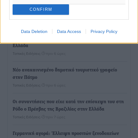
εκδήλωση για τους αυτοδιοικητικούς της Κω
CONFIRM
Πολιτιστικά
•
πριν 6 ώρες
Εγκρίθηκε η ηλεκτρική διασύνδεση Ρόδου και Κω
Data Deletion
Data Access
Privacy Policy
μέσω υποβρύχιων καλωδίων με την ηπειρωτική
Ελλάδα
Τοπικές Ειδήσεις
•
πριν 6 ώρες
Νέο ανακαινισμένο δημοτικό τουριστικό γραφείο
στην Πάτμο
Τοπικές Ειδήσεις
•
πριν 6 ώρες
Οι συναντήσεις που είχε κατά την επίσκεψη του στη
Ρόδο ο Πρέσβης της Βραζιλίας στην Ελλάδα
Τοπικές Ειδήσεις
•
πριν 7 ώρες
Γερμανική αγορά: Έλλειψη προσιτών ξενοδοχείων