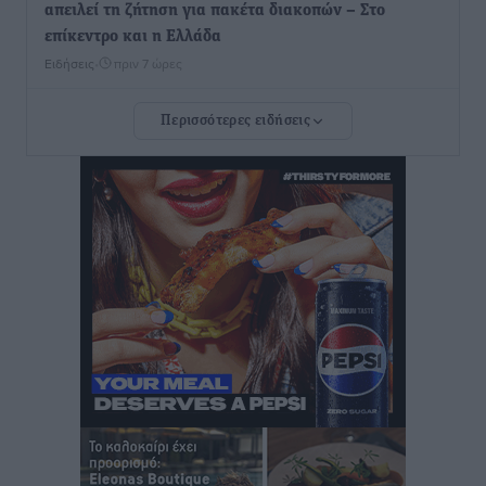
απειλεί τη ζήτηση για πακέτα διακοπών – Στο
επίκεντρο και η Ελλάδα
Ειδήσεις
•
πριν 7 ώρες
Περισσότερες ειδήσεις
Νέο ξενοδοχείο στη Ρόδο για την H Hotels –
Χατζηλαζάρου – Προχωρά καινούργιο ξενοδοχείο
στην Κω
Τοπικές Ειδήσεις
•
πριν 8 ώρες
Αυτοκίνητο μπήκε παράνομα σε μονόδρομο στο
Μαστιχάρι – Αναποδογύρισε όχημα με μητέρα και
5χρονο παιδί
Τοπικές Ειδήσεις
•
πριν 8 ώρες
“Η Ευρώπη αντιμετώπιζε το προσφυγικό σαν ταινία
τρόμου” – Η συγκλονιστική μαρτυρία της Χαρούλας
Γιασιράνη στον RV για τα γεγονότα που οδήγησαν στο
Σύμφωνο της Λέρου