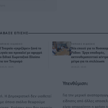
ήστε
ΙΑΒΑΣΕ ΕΠΙΣΗΣ
ΤΟΠΙΚΈΣ ΕΙΔΉΣΕΙΣ
ΤΟΠΙΚΈΣ ΕΙΔΉΣΕΙΣ
Η Τουρκία «γκριζάρει» ξανά το
Νέα εποχή για το Νοσοκομ
Αιγαίο και προκαλεί με αφορμή
Ρόδου: Έργα υποδομής,
το Ειδικό Χωροταξικό Πλαίσιο
ακτινοθεραπευτικό κέντρο
για τον Τουρισμό
μέτρα για τη στελέχωση
8.08.26 · 09:05
08.08.26 · 08:08
Υπενθύμιση:
Για την μερική αναπαραγωγ
ή. Η Δημοκρατική δεν υιοθετεί
είδησης από άλλες ιστοσελ
υμε όποια σχόλια θεωρούμε
είναι απαραίτητη η χρήση 
οίηση. Χρήστες που δεν τηρούν