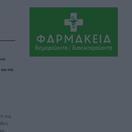
κέντρο και νέα μέτρα για τη στελέχωση
Τοπικές Ειδήσεις
•
πριν 3 ώρες
Στη Δημοτική Επιτροπή η Ροδιακή
Έπαυλη και το Δίκτυο ΑμεΑ στη
Μεσαιωνική Πόλη
Ρεπορτάζ
•
πριν 3 ώρες
είο
Προσωρινά κρατούμενος ο 59χρονος
 και νέα
που συνελήφθη με περισσότερο από 1,3
κιλό κοκαΐνης στη Ρόδο
Τοπικές Ειδήσεις
•
πριν 3 ώρες
Δεκατέσσερα ονόματα στο τραπέζι για
το ψηφοδέλτιο του ΠΑΣΟΚ στα
ή της
Δωδεκάνησα
ίδες
Τοπικές Ειδήσεις
•
πριν 3 ώρες
του