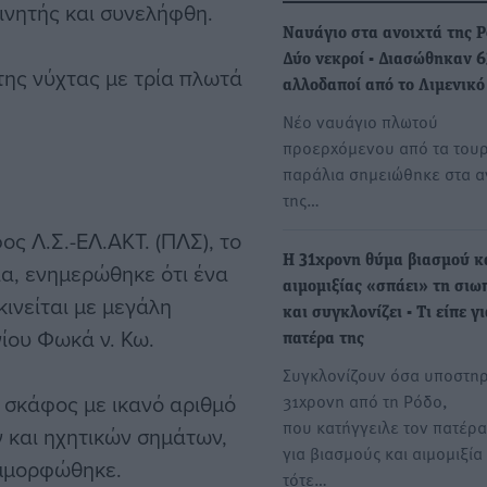
ινητής και συνελήφθη.
Ναυάγιο στα ανοιχτά της Ρ
Δύο νεκροί - Διασώθηκαν 6
της νύχτας με τρία πλωτά
αλλοδαποί από το Λιμενικό
Νέο ναυάγιο πλωτού
προερχόμενου από τα τουρ
παράλια σημειώθηκε στα α
της…
ος Λ.Σ.-ΕΛ.ΑΚΤ. (ΠΛΣ), το
Η 31χρονη θύμα βιασμού κ
α, ενημερώθηκε ότι ένα
αιμομιξίας «σπάει» τη σιω
ινείται με μεγάλη
και συγκλονίζει - Τι είπε γ
γίου Φωκά ν. Κω.
πατέρα της
Συγκλονίζουν όσα υποστηρ
 σκάφος με ικανό αριθμό
31χρονη από τη Ρόδο,
που κατήγγειλε τον πατέρα
 και ηχητικών σημάτων,
για βιασμούς και αιμομιξία
υμμορφώθηκε.
τότε…