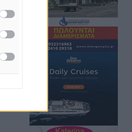
Θερινές εκπτώσεις 2026 έως τις 31
Αυγούστου – Τι πρέπει να προσέξουν οι
καταναλωτές
Ειδήσεις
•
πριν 1 ώρα
ΑΔΜΗΕ: Ολοκληρώνεται η ηλεκτρική
διασύνδεση των Κυκλάδων, τα οφέλη
Ειδήσεις
•
πριν 1 ώρα
Πόσοι Ευρωπαίοι «αντέχουν» διακοπές
στο εξωτερικό – Τι ισχύει για Έλληνες
Ειδήσεις
•
πριν 1 ώρα
Βούλγαροι τουρίστες: Λιγότερες
διανυκτερεύσεις στην Ελλάδα, αλλά
18% υψηλότερη δαπάνη ανά