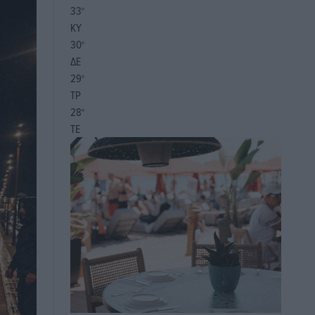
33
°
ΚΥ
30
°
ΔΕ
29
°
ΤΡ
28
°
ΤΕ