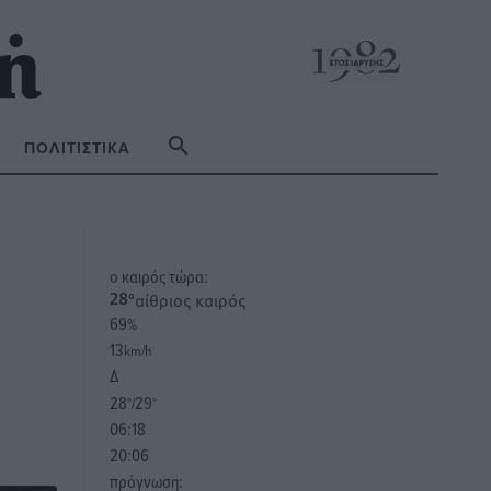
ΠΟΛΙΤΙΣΤΙΚΆ
o καιρός τώρα:
αίθριος καιρός
28
°
69
%
13
km/h
Δ
28
29
°/
°
06:18
20:06
πρόγνωση: