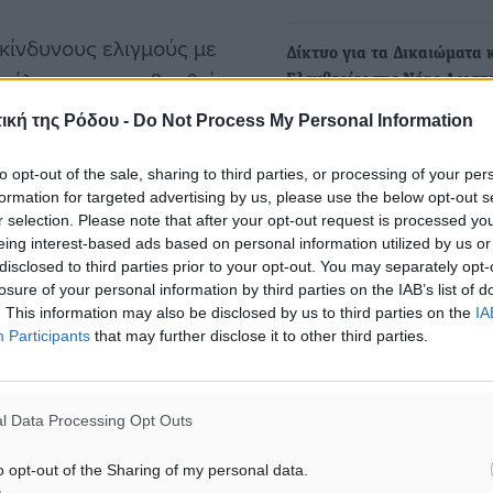
κίνδυνους ελιγμούς με
Δίκτυο για τα Δικαιώματα κ
 έλεγχο και να βρεθεί
Ελευθερίες της Νέας Αριστ
α και να ακινητοποιηθεί
Αλλο ένα ναυάγιο μετά από
ική της Ρόδου -
Do Not Process My Personal Information
αποτροπή και…
Από το Δίκτυο για τα Δικαι
to opt-out of the sale, sharing to third parties, or processing of your per
και τις Ελευθερίες της Νέας
formation for targeted advertising by us, please use the below opt-out s
σαν στη θάλασσα προς
Αριστεράς…
r selection. Please note that after your opt-out request is processed y
νιαίο Κέντρο Συντονισμού
eing interest-based ads based on personal information utilized by us or
disclosed to third parties prior to your opt-out. You may separately opt-
Μητέρα της Ελένης Τοπαλο
losure of your personal information by third parties on the IAB’s list of
"Είναι όνειρό μου από την
. This information may also be disclosed by us to third parties on the
IA
Participants
that may further disclose it to other third parties.
στιγμή να δημιουργηθεί έν
κα (10) άτομα εκ των
ίδρυμα για κακοποιημένε
ίς τις αισθήσεις τους.
Για το ίδρυμα για κακοποι
ιες με χρήση ΚΑΡΠΑ, ενώ
l Data Processing Opt Outs
γυναίκες που σκέφτεται να
α (03) ΠΛΣ καθώς και ένα
δημιουργήσει στη μνήμη…
o opt-out of the Sharing of my personal data.