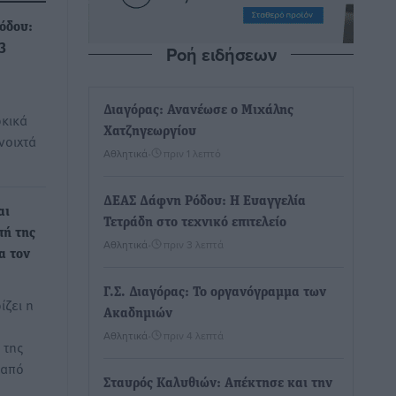
όδου:
Ροή ειδήσεων
3
Διαγόρας: Ανανέωσε ο Μιχάλης
κικά
Χατζηγεωργίου
νοιχτά
Αθλητικά
•
πριν 1 λεπτό
ΔΕΑΣ Δάφνη Ρόδου: Η Ευαγγελία
αι
Τετράδη στο τεχνικό επιτελείο
πή της
Αθλητικά
•
πριν 3 λεπτά
ια τον
Γ.Σ. Διαγόρας: Το οργανόγραμμα των
ίζει η
Ακαδημιών
Αθλητικά
•
πριν 4 λεπτά
 της
 από
Σταυρός Καλυθιών: Απέκτησε και την