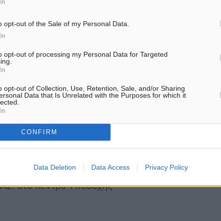
In
ις τους μεταφέρθηκαν
o opt-out of the Sale of my Personal Data.
 στελέχη του ΕΚΑΒ και
In
που διαπιστώθηκε ο
to opt-out of processing my Personal Data for Targeted
ing.
άστηκαν ασφαλώς είκοσι
In
.ΑΚΤ.
o opt-out of Collection, Use, Retention, Sale, and/or Sharing
ersonal Data that Is Unrelated with the Purposes for which it
lected.
οσι επτά (27)
In
ς Λιμενικής Αρχής. Πέντε
CONFIRM
οληπτικούς λόγους στο
γεια εξετάσεων εξήλθαν
Data Deletion
Data Access
Privacy Policy
4 άνδρες, 4 γυναίκες και 8
.ΑΣ. στο Κέντρο Υποδοχής