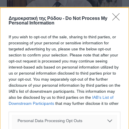
Δημοκρατική της Ρόδου -
Do Not Process My
Personal Information
If you wish to opt-out of the sale, sharing to third parties, or
processing of your personal or sensitive information for
targeted advertising by us, please use the below opt-out
section to confirm your selection. Please note that after your
Μητσοτάκης: Η χώρα μας αποτελεί
opt-out request is processed you may continue seeing
πυλώνα σταθερότητας, με ισχυρές
interest-based ads based on personal information utilized by
Ένοπλες Δυνάμεις που εγγυώνται την
us or personal information disclosed to third parties prior to
your opt-out. You may separately opt-out of the further
αποτρεπτική μας ισχύ
disclosure of your personal information by third parties on the
IAB’s list of downstream participants. This information may
Στην καθιερωμένη του εβδομαδιαία ανάρτηση μέσω
also be disclosed by us to third parties on the
IAB’s List of
Facebook με τον απολογισμό του κυβερνητικού έργου
Downstream Participants
that may further disclose it to other
προχώρησε και σήμερα ο πρωθυπουργός, Κυριάκος
third parties.
Μητσοτάκης.. Ο πρωθυπουργός, ...
Personal Data Processing Opt Outs
27.10.24, 16:05