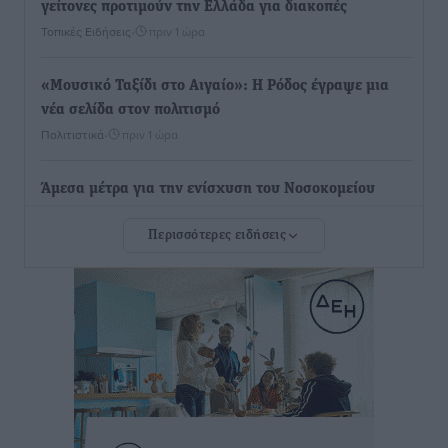
γείτονες προτιμούν την Ελλάδα για διακοπές
Τοπικές Ειδήσεις
•
πριν 1 ώρα
«Μουσικό Ταξίδι στο Αιγαίο»: Η Ρόδος έγραψε μια
νέα σελίδα στον πολιτισμό
Πολιτιστικά
•
πριν 1 ώρα
Άμεσα μέτρα για την ενίσχυση του Νοσοκομείου
Ρόδου και αντιμετώπιση των ελλείψεων προσωπικού
Περισσότερες ειδήσεις
ανακοίνωσε ο Άδωνις Γεωργιάδης
Τοπικές Ειδήσεις
•
πριν 2 ώρες
Iατρικός Σύλλογος Ροδου προς Α. Γεωργιάδη:
Στρατηγικές Προτάσεις για την Ενίσχυση της
Δημόσιας Υγείας στη Νησιωτική Ελλάδα και στα
Νοσοκομεία της Γ΄ Ζώνης
Τοπικές Ειδήσεις
•
πριν 2 ώρες