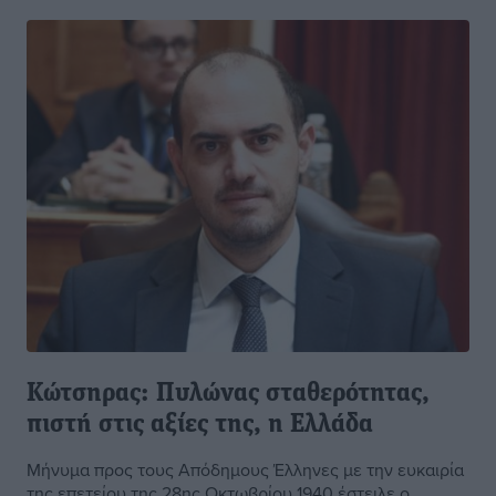
Κώτσηρας: Πυλώνας σταθερότητας,
πιστή στις αξίες της, η Ελλάδα
Μήνυμα προς τους Απόδημους Έλληνες με την ευκαιρία
της επετείου της 28ης Οκτωβρίου 1940 έστειλε ο