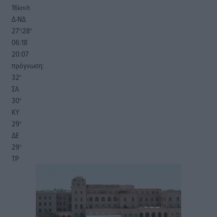
16
km/h
Δ-ΝΔ
27
28
°/
°
06:18
20:07
πρόγνωση:
32
°
ΣΑ
30
°
ΚΥ
29
°
ΔΕ
29
°
ΤΡ