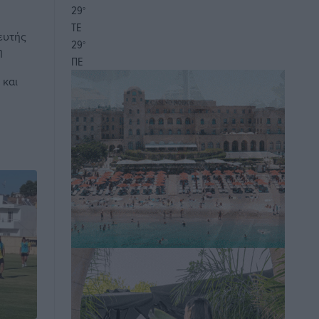
29
°
ΤΕ
ευτής
29
°
η
ΠΕ
 και