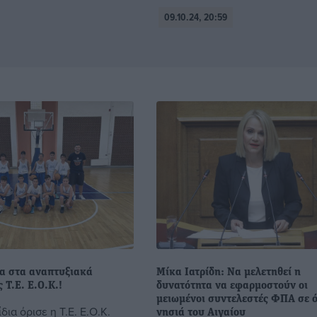
09.10.24, 20:59
α στα αναπτυξιακά
Mίκα Ιατρίδη: Να μελετηθεί η
 Τ.Ε. Ε.Ο.Κ.!
δυνατότητα να εφαρμοστούν οι
μειωμένοι συντελεστές ΦΠΑ σε 
δια όρισε η Τ.Ε. Ε.Ο.Κ.
νησιά του Αιγαίου