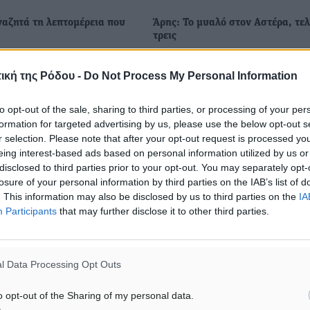
ναζητά τη λεπτομέρεια που
Άρης: Το μυαλό στον Αστέρα, τε
τρεις
μασίας χαρακτηρίζουν οι
Μισογεμάτο επιλέγουν να δουν 
υ Κλεάνθη το επικείμενο
άνθρωποι του Άρη το “ποτήρι” 
ική της Ρόδου -
Do Not Process My Personal Information
 4ης αγωνιστικής του
σαββατιάτικου παιχνιδιού της 3
ος της Α’ κατηγορίας
αγωνιστικής του πρωταθλήματος
to opt-out of the sale, sharing to third parties, or processing of your per
ries κόντρα στον ...
κατηγορίας Blue Star ...
formation for targeted advertising by us, please use the below opt-out s
r selection. Please note that after your opt-out request is processed y
eing interest-based ads based on personal information utilized by us or
8
09.10.24, 16:12
disclosed to third parties prior to your opt-out. You may separately opt-
losure of your personal information by third parties on the IAB’s list of
. This information may also be disclosed by us to third parties on the
IA
Participants
that may further disclose it to other third parties.
l Data Processing Opt Outs
o opt-out of the Sharing of my personal data.