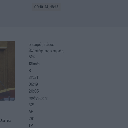
09.10.24, 18:13
o καιρός τώρα:
αίθριος καιρός
31
°
51
%
18
km/h
Β
31
31
°/
°
06:19
20:05
πρόγνωση:
32
°
ΔΕ
29
°
όλα τα
ΤΡ