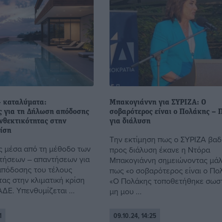
– καταλύματα:
Μπακογιάννη για ΣΥΡΙΖΑ: Ο
ις για τη Δήλωση απόδοσης
σοβαρότερος είναι ο Πολάκης – 
νθεκτικότητας στην
για διάλυση
ρίση
Την εκτίμηση πως ο ΣΥΡΙΖΑ βαδ
ις μέσα από τη μέθοδο των
προς διάλυση έκανε η Ντόρα
τήσεων – απαντήσεων για
Μπακογιάννη σημειώνοντας μάλ
πόδοσης του τέλους
πως «ο σοβαρότερος είναι ο Πο
ας στην κλιματική κρίση
«Ο Πολάκης τοποθετήθηκε σωστ
ΔΕ. Υπενθυμίζεται ...
μη μου ...
1
09.10.24, 14:25