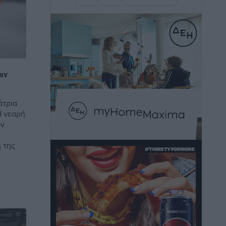
εντοπίστηκαν στο Αρδάνι –
Απαγορεύτηκε η κολύμβηση στην
περιοχή
Τοπικές Ειδήσεις
•
πριν 4 ώρες
Τουρνάς για φωτιές: «Κανένα
την
περιθώριο εφησυχασμού» – Σε πλήρη
ετοιμότητα ο μηχανισμός
άτρια
Ειδήσεις
•
πριν 5 ώρες
Η νεαρή
ων
Καιρός: Επιμένουν οι υψηλές
 της
θερμοκρασίες – Ισχυρά μελτέμια έως 9
μποφόρ, σε «Red Code» 6 περιοχές
Τοπικές Ειδήσεις
•
πριν 5 ώρες
Τα φοιτητικά ενοίκια «τινάζουν στον
αέρα» τους οικογενειακούς
προϋπολογισμούς