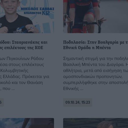
Ρόδου: Σταυριανάκης και
Ποδηλασία: Στην Βουλγαρία με 
υς επιλέκτους της ΚΟΕ
Εθνική Ομάδα η Μπέντα
των Πιγκουίνων Ρόδου
Σημαντική στιγμή για την ποδηλ
μέσα στους επιλέκτους
Βασιλική Μπέντα του Διαγόρα. 
 Κολυμβητικής
αθλήτρια, μετά από εισήγηση τ
 Ελλάδας. Πρόκειται για
ομοσπονδιακών προπονητών,
ικολό και τον Θανάση
συμπεριλήφθηκε στην αποστολή
 που ...
Εθνικής ...
5
09.10.24, 15:23