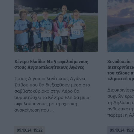
Κέντρο Ελπίδα: Με 5 ωφελούμενους
Ξενοδοχεία 
στους Αιγαιοπελαγίτικους Αγώνες
Διευκρινίσε
του τέλους α
Στους Αιγαιοπελαγίτικους Αγώνες
κλιματική κ
Στίβου που θα διεξαχθούν μέσα στο
Διευκρινίσε
σαββατοκύριακο στην Λέρο θα
συχνών ερω
συμμετάσχει το Κέντρο Ελπίδα με 5
τη Δήλωση α
ωφελούμενους, με τη σχετική
ανθεκτικότητ
ανακοίνωση που ...
παρέχει η ΑΑ
09.10.24, 15:22
09.10.24, 15:2