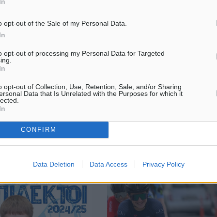
In
o opt-out of the Sale of my Personal Data.
In
: Τα φώτα στο ντέρμπι των
Αιγαιοπελαγίτικοι Αγώνες: Σε σχ
to opt-out of processing my Personal Data for Targeted
της Λέρου η Τατιάνα Γκούσιν
ing.
In
ικο ντέρμπι του γηπέδου
Με αφορμή τους Αιγαιοπελαγίτι
ν ανάμεσα στον
Αγώνες Στίβου που θα διεξαχθ
o opt-out of Collection, Use, Retention, Sale, and/or Sharing
ι την Αναγέννηση
μέσα στο σαββατοκύριακο 12 και
ersonal Data that Is Unrelated with the Purposes for which it
εσπόζει στο πρόγραμμα
Οκτωβρίου στο γήπεδο Ξηροκά
lected.
In
νιστικής του
στην Λέρο, η Τατιάνα Γκούσιν
ς της Α’ ...
επιστέφθηκε ...
CONFIRM
9
09.10.24, 15:50
Data Deletion
Data Access
Privacy Policy