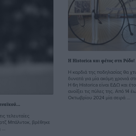
H Historica και φέτος στη Ρόδο!
Η καρδιά της ποδηλασίας θα χτ
δυνατά για μία ακόμη χρονιά σ
Η 6η Historica είναι ΕΔΩ και έτ
ανοίξει τις πύλες της. Από 14 έ
Οκτωβρίου 2024 μία σειρά ...
θηναϊκού…
ις τελευταίες
ορτζ Μπάλντοκ, βρέθηκε
...