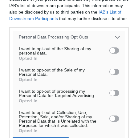
IAB’s list of downstream participants. This information may
also be disclosed by us to third parties on the
IAB’s List of
Downstream Participants
that may further disclose it to other
third parties.
Personal Data Processing Opt Outs
I want to opt-out of the Sharing of my
personal data.
Opted In
I want to opt-out of the Sale of my
Personal Data.
Opted In
Ροή ειδήσεων
I want to opt-out of processing my
Personal Data for Targeted Advertising.
Opted In
Τριήμερο εξόδου: Πάνω από 129.000 επιβάτες
αναχωρούν από Πειραιά, Ραφήνα και Λαύριο
I want to opt-out of Collection, Use,
Retention, Sale, and/or Sharing of my
Ειδήσεις
•
πριν 13 ώρες
Personal Data that Is Unrelated with the
Purposes for which it was collected.
Opted In
Τι αλλάζει το χωροταξικό στις τουριστικές επενδύσεις