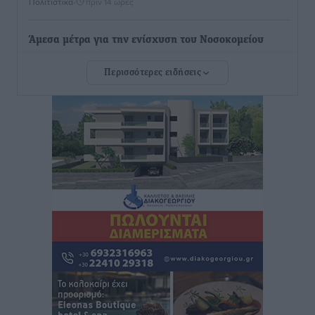
Πολιτιστικά
•
πριν 14 ώρες
Άμεσα μέτρα για την ενίσχυση του Νοσοκομείου
Ρόδου και αντιμετώπιση των ελλείψεων προσωπικού
Περισσότερες ειδήσεις
ανακοίνωσε ο Άδωνις Γεωργιάδης
Τοπικές Ειδήσεις
•
πριν 14 ώρες
Iατρικός Σύλλογος Ροδου προς Α. Γεωργιάδη:
Στρατηγικές Προτάσεις για την Ενίσχυση της
Δημόσιας Υγείας στη Νησιωτική Ελλάδα και στα
Νοσοκομεία της Γ΄ Ζώνης
Τοπικές Ειδήσεις
•
πριν 15 ώρες
Πάνθηρες: Ξεκίνησαν αισιόδοξοι για την παρθενική
“πτήση” τους
Αθλητικά
•
πριν 15 ώρες
Άρης Αρχαγγέλου: Στο πλευρό του άτυχου Ιάκωβου