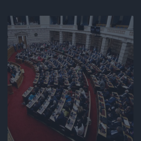
Γ. Χατζημάρκος από το Μέγαρο Μαξίμου: “Ο
τουρισμός μπορεί να γίνει ο μεγαλύτερος πελάτης της
ελληνικής βιομηχανίας”
Τοπικές Ειδήσεις
•
πριν 20 ώρες
Έρευνα ΕΟΤ: Οι Ευρωπαίοι ταξιδιώτες «ψηφίζουν»
Ελλάδα
Ειδήσεις
•
πριν 20 ώρες
Άκυρες οι εγκύκλιοι που δεν αναρτώνται,
υποχρεωτική η δημοσίευσή τους από την 1η
Οκτωβρίου
Ειδήσεις
•
πριν 20 ώρες
Καύσιμα: «Καίνε» οι τιμές και στα νησιά μας – Γιατί
δεν πέφτουν και πότε μπορεί να έρθει αποκλιμάκωση