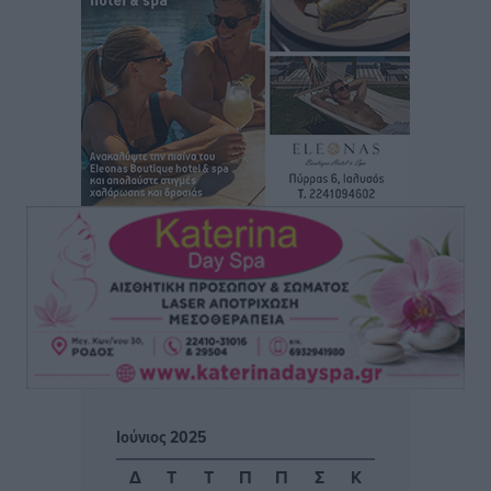
Θωμά
Αθλητικά
•
πριν 15 ώρες
Φοίβος: Η μεγάλη επιστροφή του Μπρένο Σαλβατιέρα
Αθλητικά
•
πριν 15 ώρες
Κλεάνθης: Έτοιμες οι κάρτες διαρκείας της νέας
σεζόν
Αθλητικά
•
πριν 15 ώρες
Ατρόμητος Διμυλιάς: Ο Μαργαρίτης και μία
αδιαπραγμάτευτη φιλοσοφία
Αθλητικά
•
πριν 15 ώρες
Γ.Σ. Διαγόρας: Επέστρεψε στις Ακαδημίες η Ειρήνη
Ιούνιος 2025
Παπαεμμανουήλ
Αθλητικά
•
πριν 16 ώρες
Δ
Τ
Τ
Π
Π
Σ
Κ