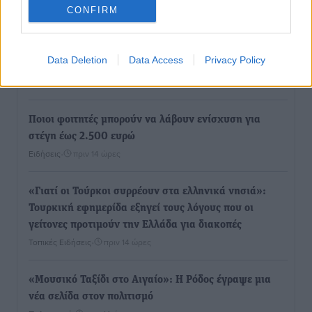
Τοπικές Ειδήσεις
•
πριν 13 ώρες
CONFIRM
ΥΠΑΑΤ: 12,5 εκατ. ευρώ στις 13 Περιφέρειες για μέτρα
Data Deletion
Data Access
Privacy Policy
βιοασφάλειας
Τοπικές Ειδήσεις
•
πριν 13 ώρες
Ποιοι φοιτητές μπορούν να λάβουν ενίσχυση για
στέγη έως 2.500 ευρώ
Ειδήσεις
•
πριν 14 ώρες
«Γιατί οι Τούρκοι συρρέουν στα ελληνικά νησιά»:
Τουρκική εφημερίδα εξηγεί τους λόγους που οι
γείτονες προτιμούν την Ελλάδα για διακοπές
Τοπικές Ειδήσεις
•
πριν 14 ώρες
«Μουσικό Ταξίδι στο Αιγαίο»: Η Ρόδος έγραψε μια
νέα σελίδα στον πολιτισμό