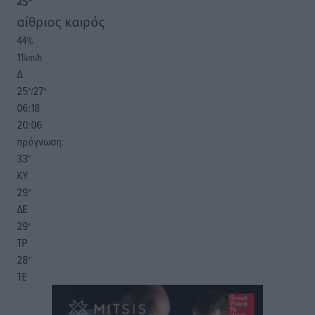
25
°
αίθριος καιρός
44
%
11
km/h
Δ
25
27
°/
°
06:18
20:06
πρόγνωση:
33
°
ΚΥ
29
°
ΔΕ
29
°
ΤΡ
28
°
ΤΕ