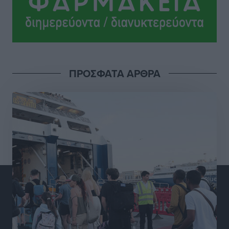
Ροδήλιος: Ο απολογισμός από το Πανελλήνιο
Πρωτάθλημα Πίστας
Αθλητικά
•
πριν 18 ώρες
Διαγόρας: Μετεγγραφικό ντεμαράζ
ΠΡΟΣΦΑΤΑ ΑΡΘΡΑ
Αθλητικά
•
πριν 18 ώρες
Γ.Σ. Διαγόρας: Εντατική προετοιμασία και επιστροφή
Ρίζου στις Ακαδημίες
Αθλητικά
•
πριν 18 ώρες
Εθνική Ανδρών: Ραντεβού στο Telekom Center Athens
Αθλητικά
•
πριν 19 ώρες
ΕΠΟ: Απέσυρε τη στήριξή της στην υποψηφιότητα
του Ινφαντίνο
Αθλητικά
•
πριν 19 ώρες