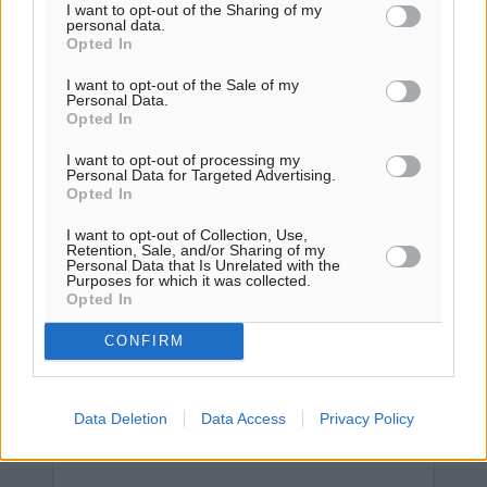
I want to opt-out of the Sharing of my
personal data.
Opted In
Το E-mail δεν θα δημοσιευτεί.
Πρέπει να συμπληρωθούν όλα τα πεδία για την
I want to opt-out of the Sale of my
Personal Data.
υποβολή του σχολίου.
Opted In
Όνοματεπώνυμο
Email
I want to opt-out of processing my
Personal Data for Targeted Advertising.
Opted In
I want to opt-out of Collection, Use,
Retention, Sale, and/or Sharing of my
Φύλαξε τα στοιχεία μου για την επόμενη φορά.
Personal Data that Is Unrelated with the
Purposes for which it was collected.
Opted In
CONFIRM
Data Deletion
Data Access
Privacy Policy