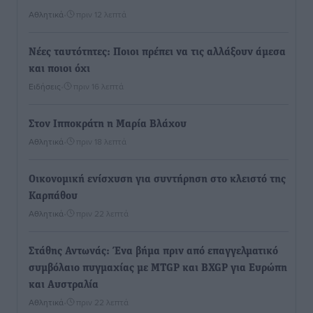
Αθλητικά
•
πριν 12 λεπτά
Νέες ταυτότητες: Ποιοι πρέπει να τις αλλάξουν άμεσα
και ποιοι όχι
Ειδήσεις
•
πριν 16 λεπτά
Στον Ιπποκράτη η Μαρία Βλάχου
Αθλητικά
•
πριν 18 λεπτά
Οικονομική ενίσχυση για συντήρηση στο κλειστό της
Καρπάθου
Αθλητικά
•
πριν 22 λεπτά
Στάθης Αντωνάς: Ένα βήμα πριν από επαγγελματικό
συμβόλαιο πυγμαχίας με MTGP και BXGP για Ευρώπη
και Αυστραλία
Αθλητικά
•
πριν 22 λεπτά