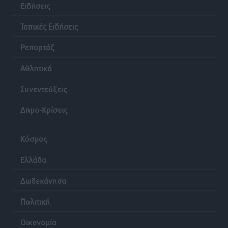
Ειδήσεις
Ρεπορτάζ
•
πριν 6 ώρες
Τοπικές Ειδήσεις
Β. Καρνάβας: Το ΠΑΣΟΚ οργανώνεται από τώρα για
Ρεπορτάζ
την εκλογική μάχη – Επανεκκινούν οι τοπικές
επιτροπές στα Δωδεκάνησα
Αθλητικά
Τοπικές Ειδήσεις
•
πριν 6 ώρες
Συνεντεύξεις
Ψηφιακό δίδυμο για τα δάση της Ρόδου και 3D
Δημο-Κρίσεις
εκτύπωση 42 οικισμών
Τοπικές Ειδήσεις
•
πριν 6 ώρες
Κόσμος
Ένα όνομα που ταιριάζει στην Ρόδο
Ελλάδα
Δημο-Κρίσεις
•
πριν 6 ώρες
Δωδεκάνησα
Όταν τα γεγονότα απαντούν στα σενάρια
Πολιτική
Δημο-Κρίσεις
•
πριν 6 ώρες
Οικονομία