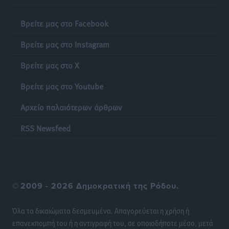
Η Ρόδος βρήκε επιτέλους το πρόβλημά της και είναι
στην Πάρο
Βρείτε μας στο Facebook
Δημο-Κρίσεις
•
πριν 6 ώρες
Βρείτε μας στο Instagram
Το νησί που κόλλησε σε μια θέση γραμματέα
Βρείτε μας στο X
Δημο-Κρίσεις
•
πριν 6 ώρες
Βρείτε μας στο Youtube
Έτος – ορόσημο το 2025 για δωρεές οργάνων στην
Αρχείο παλαιότερων άρθρων
Ελλάδα
Ειδήσεις
•
πριν 19 ώρες
RSS Newsfeed
Ο.Φ. Ιστρίου: Καρέ ανανεώσεων σε άξονα και
μετόπισθεν
Αθλητικά
•
πριν 19 ώρες
©
2009 - 2026 Δημοκρατική της Ρόδου.
Επικός Εργκίν Αταμάν στη Σύμη: Έσπασε πιάτα μέχρι
Όλα τα δικαιώματα δεσμευμένα. Απαγορεύεται η χρήση ή
και στο κεφάλι του σε εστιατόριο ακούγοντας Άννα
επανεκπομπή του ή η αντιγραφή του, σε οποιοδήποτε μέσο, μετά