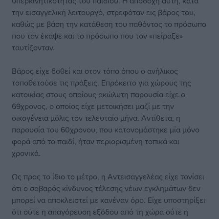
υπερκινητικότητας του παιδιού. Η αποδοχή αυτή, κατά
την εισαγγελική λειτουργό, στρεφόταν εις βάρος του,
καθώς με βάση την κατάθεση του παθόντος το πρόσωπο
που τον έκαψε και το πρόσωπο που τον «πείραξε»
ταυτίζονταν.
Βάρος είχε δοθεί και στον τόπο όπου ο ανήλικος
τοποθετούσε τις πράξεις. Επρόκειτο για χώρους της
κατοικίας στους οποίους ακώλυτη παρουσία είχε ο
69χρονος, ο οποίος είχε μετοικήσει μαζί με την
οικογένεια μόλις τον τελευταίο μήνα. Αντίθετα, η
παρουσία του 60χρονου, που κατονομάστηκε μία μόνο
φορά από το παιδί, ήταν περιορισμένη τοπικά και
χρονικά.
Ως προς το ίδιο το μέτρο, η Αντεισαγγελέας είχε τονίσει
ότι ο σοβαρός κίνδυνος τέλεσης νέων εγκλημάτων δεν
μπορεί να αποκλειστεί με κανέναν όρο. Είχε υποστηρίξει
ότι ούτε η απαγόρευση εξόδου από τη χώρα ούτε η