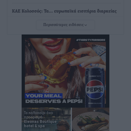
ΚΑΕ Κολοσσός: Τα… ευρωπαϊκά εισιτήρια διαρκείας
Αθλητικά
•
πριν 25 λεπτά
Περισσότερες ειδήσεις
Ιπποκράτης: Ανανέωσε η Νίκη Καρτσαμάρη
Αθλητικά
•
πριν 26 λεπτά
Η Μανίσα πήρε Buie και Davis
Αθλητικά
•
πριν 28 λεπτά
Γ.Σ. Ηπιόνη: «Προπονητική ομάδα με εμπειρία,
επιστημονική γνώση και σύγχρονες μεθόδους»
Αθλητικά
•
πριν 29 λεπτά
Α.Σ. Ρόδος: Ξανά στα «πράσινα» ο Νίκος Κοντίτσης
Αθλητικά
•
πριν 32 λεπτά