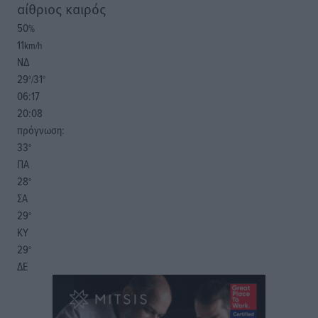
αίθριος καιρός
50
%
11
km/h
ΝΔ
29
31
°/
°
06:17
20:08
πρόγνωση:
33
°
ΠΑ
28
°
ΣΑ
29
°
ΚΥ
29
°
ΔΕ