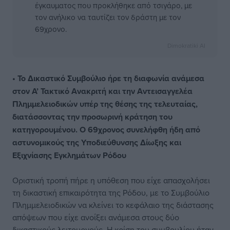
έγκαυματος που προκλήθηκε από τσιγάρο, με
τον ανήλικο να ταυτίζει τον δράστη με τον
69χρονο.
Dimokratiki AI
• Το Δικαστικό Συμβούλιο ήρε τη διαφωνία ανάμεσα
στον Α’ Τακτικό Ανακριτή και την Αντεισαγγελέα
Πλημμελειοδικών υπέρ της θέσης της τελευταίας,
διατάσσοντας την προσωρινή κράτηση του
κατηγορουμένου. Ο 69χρονος συνελήφθη ήδη από
αστυνομικούς της Υποδιεύθυνσης Δίωξης και
Εξιχνίασης Εγκλημάτων Ρόδου
Οριστική τροπή πήρε η υπόθεση που είχε απασχολήσει
τη δικαστική επικαιρότητα της Ρόδου, με το Συμβούλιο
Πλημμελειοδικών να κλείνει το κεφάλαιο της διάστασης
απόψεων που είχε ανοίξει ανάμεσα στους δύο
δικαστικούς λειτουργούς. Η κρίση του συμβουλίου ήταν