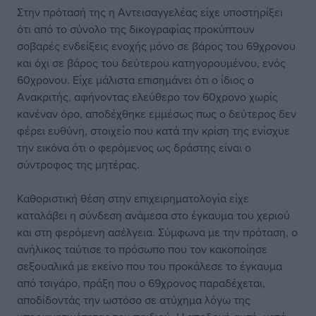
Στην πρότασή της η Αντεισαγγελέας είχε υποστηρίξει
ότι από το σύνολο της δικογραφίας προκύπτουν
σοβαρές ενδείξεις ενοχής μόνο σε βάρος του 69χρονου
και όχι σε βάρος του δεύτερου κατηγορουμένου, ενός
60χρονου. Είχε μάλιστα επισημάνει ότι ο ίδιος ο
Ανακριτής, αφήνοντας ελεύθερο τον 60χρονο χωρίς
κανέναν όρο, αποδέχθηκε εμμέσως πως ο δεύτερος δεν
φέρει ευθύνη, στοιχείο που κατά την κρίση της ενίσχυε
την εικόνα ότι ο φερόμενος ως δράστης είναι ο
σύντροφος της μητέρας.
Καθοριστική θέση στην επιχειρηματολογία είχε
καταλάβει η σύνδεση ανάμεσα στο έγκαυμα του χεριού
και στη φερόμενη ασέλγεια. Σύμφωνα με την πρόταση, ο
ανήλικος ταύτισε το πρόσωπο που τον κακοποίησε
σεξουαλικά με εκείνο που του προκάλεσε το έγκαυμα
από τσιγάρο, πράξη που ο 69χρονος παραδέχεται,
αποδίδοντάς την ωστόσο σε ατύχημα λόγω της