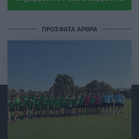
Ειδήσεις
•
πριν 3 ώρες
ASTYBUS: 27.642 διαδρομές στην Αστυπάλαια – Το
ΠΡΟΣΦΑΤΑ ΑΡΘΡΑ
«έξυπνο» μοντέλο μετακίνησης που έγινε μέρος της
καθημερινότητας
Τοπικές Ειδήσεις
•
πριν 3 ώρες
Ερώτηση Μπελέρη σε Κομισιόν για τη δημιουργία
«σύγχρονου Ευρωπαϊκού Ταμείου Αντιμετώπισης
Φυσικών Καταστροφών»
Ειδήσεις
•
πριν 4 ώρες
Έκκληση γονέων για να λειτουργήσει ο
Βρεφονηπιακός Σταθμός Κάσου
Τοπικές Ειδήσεις
•
πριν 4 ώρες
Ακρίβεια: Σημαντικές οι διατακτικές σίτισης για 3
στους 4 εργαζομένους