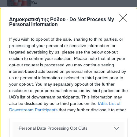
Κω
06.08.26 · 11:57
Δημοκρατική της Ρόδου -
Do Not Process My
ΤΟΠΙΚΈΣ ΕΙΔΉΣΕΙΣ
Personal Information
Premia Properties: Επενδύσεις άνω των 500 εκατ.
ευρώ σε ξενοδοχειακές μονάδες
06.08.26 · 11:20
If you wish to opt-out of the sale, sharing to third parties, or
processing of your personal or sensitive information for
targeted advertising by us, please use the below opt-out
Σχολιασμός Άρθρου
section to confirm your selection. Please note that after your
opt-out request is processed you may continue seeing
interest-based ads based on personal information utilized by
Τα σχόλια εκφράζουν αποκλειστικά τον εκάστοτε
us or personal information disclosed to third parties prior to
σχολιαστή. Η Δημοκρατική δεν υιοθετεί αυτές τις
your opt-out. You may separately opt-out of the further
απόψεις. Διατηρούμε το δικαίωμα να διαγράψουμε όποια
disclosure of your personal information by third parties on the
σχόλια θεωρούμε προσβλητικά ή περιέχουν ύβρεις, χωρίς
IAB’s list of downstream participants. This information may
καμμία προειδοποίηση. Χρήστες που δεν τηρούν τους
also be disclosed by us to third parties on the
IAB’s List of
όρους χρήσης αποκλείονται.
Downstream Participants
that may further disclose it to other
third parties.
Personal Data Processing Opt Outs
Προσθέστε ένα σχόλιο