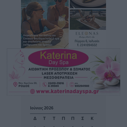
Συναυλία Μάριου Φραγκούλη – Γιώργου Περρή στην
Κάσο
Πολιτιστικά
•
πριν 44 λεπτά
Την άρση των εμποδίων για την άμεση λειτουργία του
βρεφονηπιακού σταθμού στην Κάσο, ζητά ο Μάνος
Κόνσολας
Τοπικές Ειδήσεις
•
πριν 1 ώρα
Κλειστή αύριο βράδυ η παραλιακή οδός στο λιμάνι της
Κω
Τοπικές Ειδήσεις
•
πριν 2 ώρες
Στην ΑΑΔΕ ο Μητσοτάκης για το myAGRO: «Είναι μια
πολύ σημαντική ημέρα για τον πρωτογενή τομέα»
Ιούνιος 2026
Ειδήσεις
•
πριν 2 ώρες
Δ
Τ
Τ
Π
Π
Σ
Κ
Ξενοδοχεία: Ανοδος 10% στον τζίρο με στάσιμες