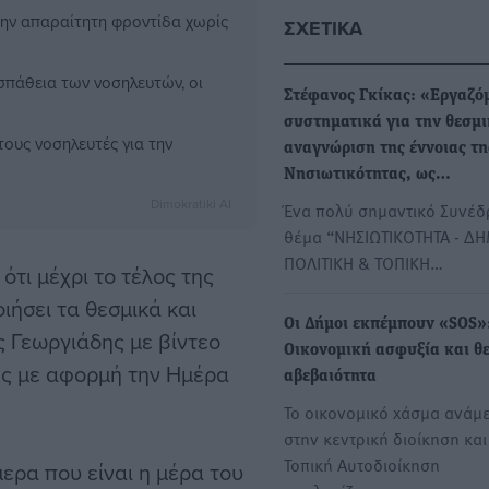
 την απαραίτητη φροντίδα χωρίς
ΣΧΕΤΙΚΆ
σπάθεια των νοσηλευτών, οι
Στέφανος Γκίκας: «Εργαζό
συστηματικά για την θεσμ
 τους νοσηλευτές για την
αναγνώριση της έννοιας τη
Νησιωτικότητας, ως…
Dimokratiki AI
Ένα πολύ σημαντικό Συνέδρ
θέμα “ΝΗΣΙΩΤΙΚΟΤΗΤΑ - Δ
ΠΟΛΙΤΙΚΗ & ΤΟΠΙΚΗ…
ότι μέχρι το τέλος της
ιήσει τα θεσμικά και
Οι Δήμοι εκπέμπουν «SOS»
ς Γεωργιάδης με βίντεο
Οικονομική ασφυξία και θ
ης με αφορμή την Ημέρα
αβεβαιότητα
Το οικονομικό χάσμα ανάμ
στην κεντρική διοίκηση και
Τοπική Αυτοδιοίκηση
ερα που είναι η μέρα του