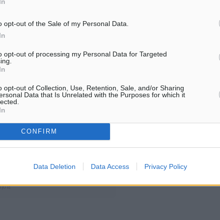
In
α μεγάλο ευχαριστώ από
o opt-out of the Sale of my Personal Data.
In
to opt-out of processing my Personal Data for Targeted
ing.
In
o opt-out of Collection, Use, Retention, Sale, and/or Sharing
ersonal Data that Is Unrelated with the Purposes for which it
#ΕΣΥ
lected.
In
CONFIRM
ματα αναζήτησης
Data Deletion
Data Access
Privacy Policy
ε μας στο Google News ★ ↗
ήστε