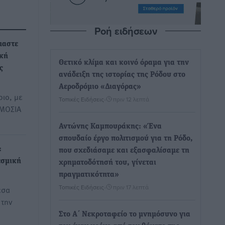
Ροή ειδήσεων
μαστε
ική
Θετικό κλίμα και κοινό όραμα για την
ς
ανάδειξη της ιστορίας της Ρόδου στο
Αεροδρόμιο «Διαγόρας»
ιο, με
Τοπικές Ειδήσεις
•
πριν 12 λεπτά
ΗΜΟΣΙΑ
Αντώνης Καμπουράκης: «Ένα
σπουδαίο έργο πολιτισμού για τη Ρόδο,
:
που σχεδιάσαμε και εξασφαλίσαμε τη
εσμική
χρηματοδότησή του, γίνεται
πραγματικότητα»
Τοπικές Ειδήσεις
•
πριν 17 λεπτά
εσα
 την
Στο Α΄ Νεκροταφείο το μνημόσυνο για