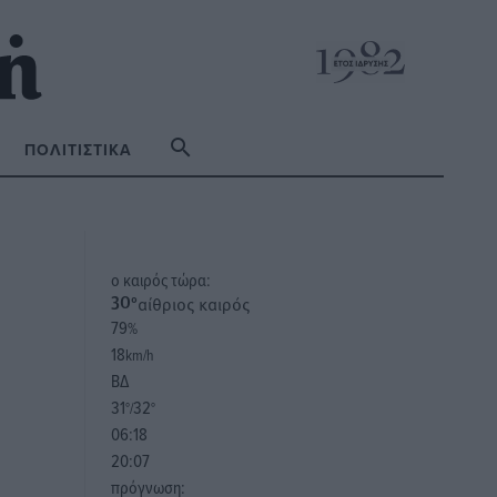
ΠΟΛΙΤΙΣΤΙΚΆ
o καιρός τώρα:
αίθριος καιρός
30
°
79
%
18
km/h
ΒΔ
31
32
°/
°
06:18
20:07
πρόγνωση: