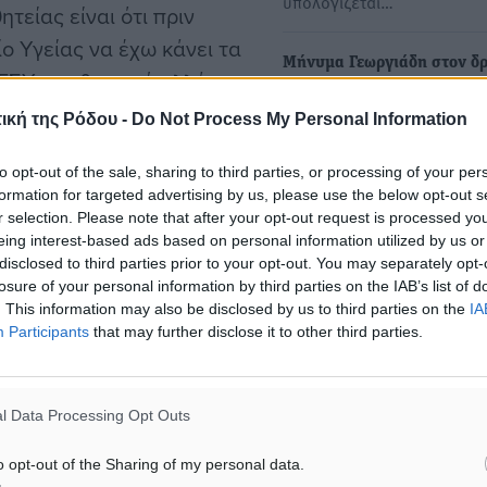
υπολογίζεται…
τείας είναι ότι πριν
 Υγείας να έχω κάνει τα
Μήνυμα Γεωργιάδη στον δ
ΕΣΥ την θεσμική αλλά και
προς τις εθνικές εκλογές με
ου πραγματικά
αναφορά στο παρελθόν -«Τ
ική της Ρόδου -
Do Not Process My Personal Information
νυμα του ο υπουργός
Μητσοτάκη και τα μάτια μ
to opt-out of the sale, sharing to third parties, or processing of your per
Το μήνυμα του στον δρόμο γ
formation for targeted advertising by us, please use the below opt-out s
εθνικές εκλογές έστειλε ο
r selection. Please note that after your opt-out request is processed y
Άδωνις…
Υ δεν μπορεί να
eing interest-based ads based on personal information utilized by us or
disclosed to third parties prior to your opt-out. You may separately opt-
ι ασθενείς δεν μπορούν να
losure of your personal information by third parties on the IAB’s list of
Νίκος Τσουκαλάς: «Η ΠΝΑ
 τους νοσηλευτές και ξέρω
. This information may also be disclosed by us to third parties on the
IA
ενισχύει χρηματικά τους
Participants
that may further disclose it to other third parties.
ν, ξενυχτάτε, δίνετε
νοσηλευτές και διασώστες 
 η ώρα, το υπουργείο
ΕΚΑΒ από ίδιους πόρους»
αι το Εθνικό Σύστημα
Μετά τη χορήγηση επιδόμα
l Data Processing Opt Outs
γιατρούς προκειμένου να
ζετε.
ενισχυθούν οι δημόσιες δ
o opt-out of the Sharing of my personal data.