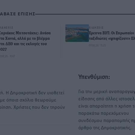
ΙΑΒΑΣΕ ΕΠΙΣΗΣ
ΕΙΔΉΣΕΙΣ
ΕΙΔΉΣΕΙΣ
Κυριάκος Μητσοτάκης: Ανάσα
Έρευνα ΕΟΤ: Οι Ευρωπαίοι
στα Χανιά, αλλά με το βλέμμα
ταξιδιώτες «ψηφίζουν» Ε
στη ΔΕΘ και τις εκλογές του
07.08.26 · 11:25
2027
7.08.26 · 11:47
Υπενθύμιση:
Για την μερική αναπαραγωγ
ή. Η Δημοκρατική δεν υιοθετεί
είδησης από άλλες ιστοσελ
υμε όποια σχόλια θεωρούμε
είναι απαραίτητη η χρήση 
οίηση. Χρήστες που δεν τηρούν
παρακάτω παρεχόμενου
συνδέσμου παραπομπής πρ
άρθρο της Δημοκρατικής.