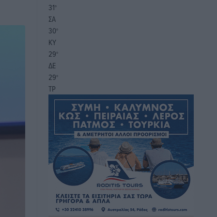
31
°
ΣΑ
30
°
ΚΥ
29
°
ΔΕ
29
°
ΤΡ