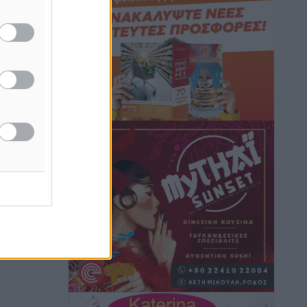
Άκυρες οι εγκύκλιοι που δεν
αναρτώνται, υποχρεωτική η
δημοσίευσή τους από την 1η
Οκτωβρίου
Ειδήσεις
•
πριν 1 ώρα
Καύσιμα: «Καίνε» οι τιμές και στα
νησιά μας – Γιατί δεν πέφτουν και πότε
μπορεί να έρθει αποκλιμάκωση
Τοπικές Ειδήσεις
•
πριν 1 ώρα
Πάνω από 1.500 έλεγχοι με drones σε
300 παραλίες κατά της αυθαίρετης
κατάληψης του αιγιαλού – Τα στοιχεία
για τη Ρόδο
Τοπικές Ειδήσεις
•
πριν 1 ώρα