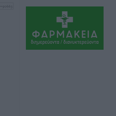
Θεσμοθετείται από σήμερα το
νέο Ειδικό Χωροταξικό Πλαίσιο για τον
Τουρισμό με κοινή υπουργική
απόφαση
Ειδήσεις
•
πριν 2 ώρες
4η Γιορτή των Γιαρένιων στ’ Απόλλωνα
Ρόδου το Σάββατο 8 Αυγούστου
Πολιτιστικά
•
πριν 2 ώρες
«Στέρεψε» η αγορά από πινακίδες
κυκλοφορίας: Χιλιάδες αυτοκίνητα
παραμένουν αταξινόμητα – Λύση
αναζητά το υπουργείο
Ειδήσεις
•
πριν 3 ώρες
Νέες τουρκικές παραβιάσεις στο Αιγαίο
– Μία εμπλοκή με ελληνικά μαχητικά