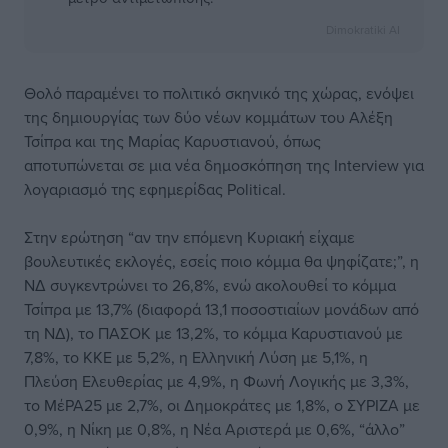
Dimokratiki AI
Θολό παραμένει το πολιτικό σκηνικό της χώρας, ενόψει
της δημιουργίας των δύο νέων κομμάτων του Αλέξη
Τσίπρα και της Μαρίας Καρυστιανού, όπως
αποτυπώνεται σε μια νέα δημοσκόπηση της Interview για
λογαριασμό της εφημερίδας Political.
Στην ερώτηση “αν την επόμενη Κυριακή είχαμε
βουλευτικές εκλογές, εσείς ποιο κόμμα θα ψηφίζατε;”, η
ΝΔ συγκεντρώνει το 26,8%, ενώ ακολουθεί το κόμμα
Τσίπρα με 13,7% (διαφορά 13,1 ποσοστιαίων μονάδων από
τη ΝΔ), το ΠΑΣΟΚ με 13,2%, το κόμμα Καρυστιανού με
7,8%, το ΚΚΕ με 5,2%, η Ελληνική Λύση με 5,1%, η
Πλεύση Ελευθερίας με 4,9%, η Φωνή Λογικής με 3,3%,
το ΜέΡΑ25 με 2,7%, οι Δημοκράτες με 1,8%, ο ΣΥΡΙΖΑ με
0,9%, η Νίκη με 0,8%, η Νέα Αριστερά με 0,6%, “άλλο”