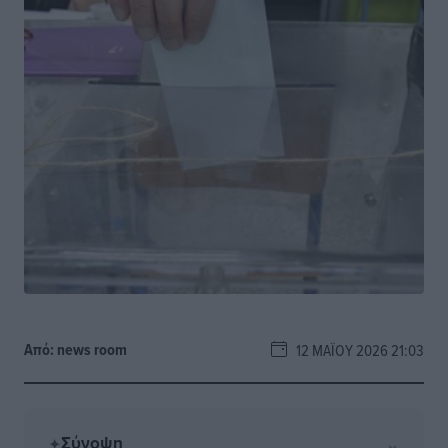
Από:
news room
12 ΜΑΪ́ΟΥ 2026 21:03
Σύνοψη
⌄
✦