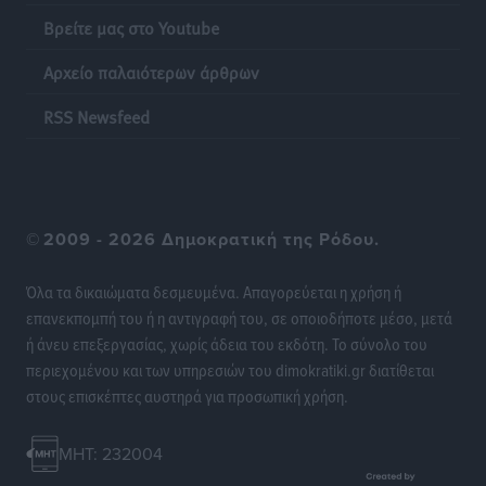
Ειδήσεις
•
πριν 21 ώρες
Βρείτε μας στο Youtube
Αρχείο παλαιότερων άρθρων
Η επόμενη παγκόσμια δύναμη στα υδροπλάνα μπορεί
να είναι η Ελλάδα
RSS Newsfeed
Ειδήσεις
•
πριν 21 ώρες
Στη Σύμη η Φαίη Σκορδά επισκέφθηκε την Ιερά Μονή
του Πανορμίτη
©
2009 - 2026 Δημοκρατική της Ρόδου.
Τοπικές Ειδήσεις
•
πριν 21 ώρες
Όλα τα δικαιώματα δεσμευμένα. Απαγορεύεται η χρήση ή
Σερβία: Ανακάμπτουν οι τουριστικές ροές προς την
επανεκπομπή του ή η αντιγραφή του, σε οποιοδήποτε μέσο, μετά
Ελλάδα
ή άνευ επεξεργασίας, χωρίς άδεια του εκδότη. Το σύνολο του
Ειδήσεις
•
πριν 21 ώρες
περιεχομένου και των υπηρεσιών του dimokratiki.gr διατίθεται
στους επισκέπτες αυστηρά για προσωπική χρήση.
Διακοπές στην Κάρπαθο για τον Γιώργο Γεραπετρίτη
Τοπικές Ειδήσεις
•
πριν 21 ώρες
MHT: 232004