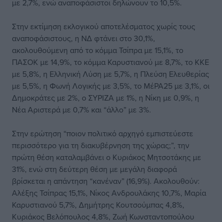
με 2,7%, ενώ αναποφάσιστοι δηλώνουν το 10,5%.
Στην εκτίμηση εκλογικού αποτελέσματος χωρίς τους
αναποφάσιστους, η ΝΔ φτάνει στο 30,1%,
ακολουθούμενη από το κόμμα Τσίπρα με 15,1%, το
ΠΑΣΟΚ με 14,9%, το κόμμα Καρυστιανού με 8,7%, το ΚΚΕ
με 5,8%, η Ελληνική Λύση με 5,7%, η Πλεύση Ελευθερίας
με 5,5%, η Φωνή Λογικής με 3,5%, το ΜέΡΑ25 με 3,1%, οι
Δημοκράτες με 2%, ο ΣΥΡΙΖΑ με 1%, η Νίκη με 0,9%, η
Νέα Αριστερά με 0,7% και “άλλο” με 3%.
Στην ερώτηση “ποιον πολιτικό αρχηγό εμπιστεύεστε
περισσότερο για τη διακυβέρνηση της χώρας;”, την
πρώτη θέση καταλαμβάνει ο Κυριάκος Μητσοτάκης με
31%, ενώ στη δεύτερη θέση με μεγάλη διαφορά
βρίσκεται η απάντηση “κανέναν” (16,9%). Ακολουθούν:
Αλέξης Τσίπρας 15,1%, Νίκος Ανδρουλάκης 10,7%, Μαρία
Καρυστιανού 5,7%, Δημήτρης Κουτσούμπας 4,8%,
Κυριάκος Βελόπουλος 4,8%, Ζωή Κωνσταντοπούλου