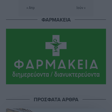
« Απρ
Ιούν »
Σταυρός Καλυθιών: Απέκτησε την Φωτεινή Πιζάνια
ΦΑΡΜΑΚΕΙΑ
Αθλητικά
•
πριν 16 ώρες
Το Yucatan Show έρχεται στη Ρόδο με τον Frankie
Lluc
Πολιτιστικά
•
πριν 17 ώρες
Σι Τζέι Χάρις: «Να πανηγυρίσουμε πολλές νίκες μαζί»
Αθλητικά
•
πριν 17 ώρες
Ροδήλιος: Ο απολογισμός από το Πανελλήνιο
Πρωτάθλημα Πίστας
Αθλητικά
•
πριν 17 ώρες
ΠΡΟΣΦΑΤΑ ΑΡΘΡΑ
Διαγόρας: Μετεγγραφικό ντεμαράζ
Αθλητικά
•
πριν 17 ώρες