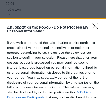
20:06
πρόγνωση:
33
°
ΚΥ
29
°
Δημοκρατική της Ρόδου -
Do Not Process My
Personal Information
ΔΕ
29
°
If you wish to opt-out of the sale, sharing to third parties, or
ΤΡ
processing of your personal or sensitive information for
28
°
targeted advertising by us, please use the below opt-out
ΤΕ
section to confirm your selection. Please note that after your
opt-out request is processed you may continue seeing
interest-based ads based on personal information utilized by
us or personal information disclosed to third parties prior to
your opt-out. You may separately opt-out of the further
disclosure of your personal information by third parties on the
IAB’s list of downstream participants. This information may
also be disclosed by us to third parties on the
IAB’s List of
Downstream Participants
that may further disclose it to other
third parties.