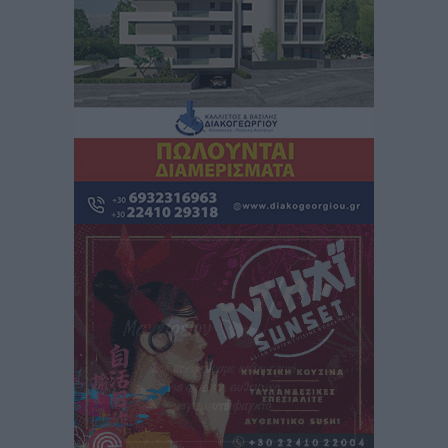
Iατρικός Σύλλογος Ροδου προς Α. Γεωργιάδη:
Στρατηγικές Προτάσεις για την Ενίσχυση της
Δημόσιας Υγείας στη Νησιωτική Ελλάδα και στα
Νοσοκομεία της Γ΄ Ζώνης
Τοπικές Ειδήσεις
•
πριν 13 ώρες
Πάνθηρες: Ξεκίνησαν αισιόδοξοι για την παρθενική
“πτήση” τους
Αθλητικά
•
πριν 13 ώρες
Άρης Αρχαγγέλου: Στο πλευρό του άτυχου Ιάκωβου
Θωμά
Αθλητικά
•
πριν 13 ώρες
Φοίβος: Η μεγάλη επιστροφή του Μπρένο Σαλβατιέρα
Αθλητικά
•
πριν 13 ώρες