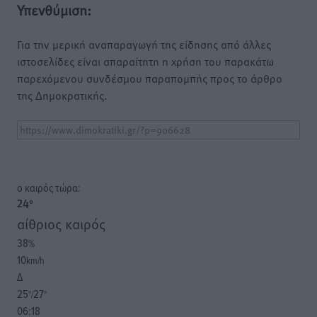
Υπενθύμιση:
Για την μερική αναπαραγωγή της είδησης από άλλες
ιστοσελίδες είναι απαραίτητη η χρήση του παρακάτω
παρεχόμενου συνδέσμου παραπομπής προς το άρθρο
της Δημοκρατικής.
o καιρός τώρα:
24
°
αίθριος καιρός
38
%
10
km/h
Δ
25
27
°/
°
06:18