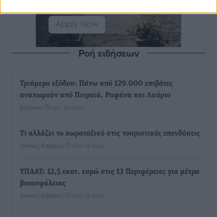
Ροή ειδήσεων
Τριήμερο εξόδου: Πάνω από 129.000 επιβάτες
αναχωρούν από Πειραιά, Ραφήνα και Λαύριο
Ειδήσεις
•
πριν 12 ώρες
Τι αλλάζει το χωροταξικό στις τουριστικές επενδύσεις
Τοπικές Ειδήσεις
•
πριν 12 ώρες
ΥΠΑΑΤ: 12,5 εκατ. ευρώ στις 13 Περιφέρειες για μέτρα
βιοασφάλειας
Τοπικές Ειδήσεις
•
πριν 12 ώρες