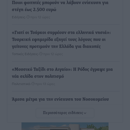
Ποιοι φοιτητές μπορούν να λάβουν ενίσχυση για
στέγη έως 2.500 ευρώ
Ειδήσεις
•
πριν 12 ώρες
«Γιατί οι Τούρκοι συρρέουν στα ελληνικά νησιά»:
Τουρκική εφημερίδα εξηγεί τους λόγους που οι
γείτονες προτιμούν την Ελλάδα για διακοπές
Τοπικές Ειδήσεις
•
πριν 12 ώρες
«Μουσικό Ταξίδι στο Αιγαίο»: Η Ρόδος έγραψε μια
νέα σελίδα στον πολιτισμό
Πολιτιστικά
•
πριν 13 ώρες
Άμεσα μέτρα για την ενίσχυση του Νοσοκομείου
Ρόδου και αντιμετώπιση των ελλείψεων προσωπικού
Περισσότερες ειδήσεις
ανακοίνωσε ο Άδωνις Γεωργιάδης
Τοπικές Ειδήσεις
•
πριν 13 ώρες