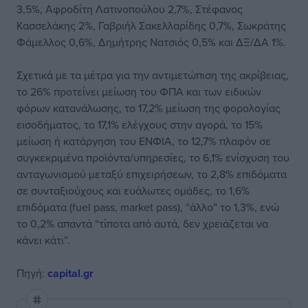
3,5%, Αφροδίτη Λατινοπούλου 2,7%, Στέφανος
Κασσελάκης 2%, Γαβριήλ Σακελλαρίδης 0,7%, Σωκράτης
Φάμελλος 0,6%, Δημήτρης Νατσιός 0,5% και ΔΞ/ΔΑ 1%.
Σχετικά με τα μέτρα για την αντιμετώπιση της ακρίβειας,
το 26% προτείνει μείωση του ΦΠΑ και των ειδικών
φόρων κατανάλωσης, το 17,2% μείωση της φορολογίας
εισοδήματος, το 17,1% ελέγχους στην αγορά, το 15%
μείωση ή κατάργηση του ΕΝΦΙΑ, το 12,7% πλαφόν σε
συγκεκριμένα προϊόντα/υπηρεσίες, το 6,1% ενίσχυση του
ανταγωνισμού μεταξύ επιχειρήσεων, το 2,8% επιδόματα
σε συνταξιούχους και ευάλωτες ομάδες, το 1,6%
επιδόματα (fuel pass, market pass), “άλλο” το 1,3%, ενώ
το 0,2% απαντά “τίποτα από αυτά, δεν χρειάζεται να
κάνει κάτι”.
Πηγή:
capital.gr