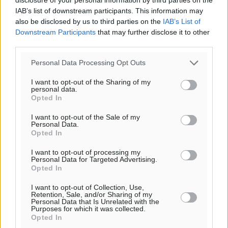
IAB’s list of downstream participants. This information may
also be disclosed by us to third parties on the
IAB’s List of
Downstream Participants
that may further disclose it to other
third parties.
Personal Data Processing Opt Outs
I want to opt-out of the Sharing of my
personal data.
Opted In
Υπενθύμιση:
I want to opt-out of the Sale of my
Personal Data.
Για την μερική αναπαραγωγή της είδησης από άλλες
Opted In
ιστοσελίδες είναι απαραίτητη η χρήση του παρακάτω
I want to opt-out of processing my
παρεχόμενου συνδέσμου παραπομπής προς το άρθρο
Personal Data for Targeted Advertising.
Opted In
της Δημοκρατικής.
I want to opt-out of Collection, Use,
Retention, Sale, and/or Sharing of my
Personal Data that Is Unrelated with the
Purposes for which it was collected.
Opted In