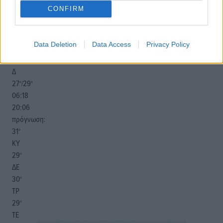
o καιρός τώρα:
CONFIRM
30
°
αίθριος καιρός
Data Deletion
Data Access
Privacy Policy
86
%
10
km/h
Δ
27
29
°/
°
06:18
20:06
πρόγνωση:
31
°
ΚΥ
29
°
ΔΕ
30
°
ΤΡ
29
°
ΤΕ