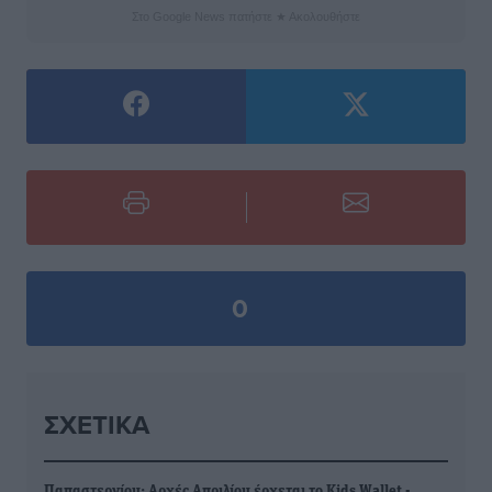
Στο Google News πατήστε ★ Ακολουθήστε
0
ΣΧΕΤΙΚΆ
Παπαστεργίου: Αρχές Απριλίου έρχεται το Kids Wallet -