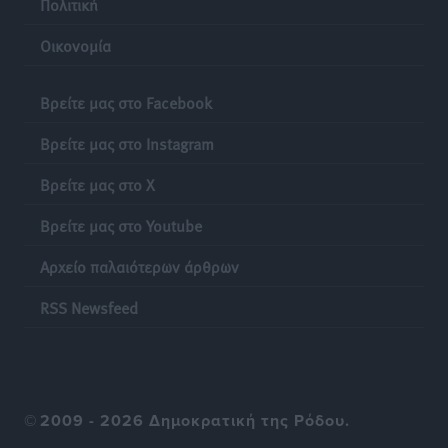
Πολιτική
Ρεπορτάζ
•
πριν 11 ώρες
Οικονομία
Τριήμερο εξόδου: Πάνω από 129.000 επιβάτες
αναχωρούν από Πειραιά, Ραφήνα και Λαύριο
Βρείτε μας στο Facebook
Ειδήσεις
•
πριν 24 ώρες
Βρείτε μας στο Instagram
Τι αλλάζει το χωροταξικό στις τουριστικές επενδύσεις
Βρείτε μας στο X
Τοπικές Ειδήσεις
•
πριν 24 ώρες
Βρείτε μας στο Youtube
Αρχείο παλαιότερων άρθρων
RSS Newsfeed
©
2009 - 2026 Δημοκρατική της Ρόδου.