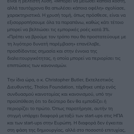
είναι η βέλτιστη λύση. «Μπορεί να μειώσει κάποια κόστη,
αλλά ταυτόχρονα θα απωλέσει κάποια οφέλη» σχολίασε,
χαρακτηριστικά. Η χρυσή τομή, όπως πρόσθεσε, είναι να
εξισορροπήσουμε όλα τα παραπάνω, καθώς κάτι τέτοιο
μπορεί να βελτιώσει τις εμπορικές ροές κατά 3%.
«Πρέπει να βρούμε τον τρόπο που θα προστατεύουμε με
τη λιγότερο δυνατή παρέμβαση» επανέλαβε,
προσδίδοντας σημασία και στην έννοια της
διαλειτουργικότητας, η οποία μπορεί να περιορίσει τις
επιπτώσεις των κανονισμών.
Την ίδια ώρα, ο κ. Christopher Butler, Εκτελεστικός
Διευθυντής, Tholos Foundation, τάχθηκε υπέρ ενός
συνδυασμού καινοτομίας και κανονισμού, υπό την
προϋπόθεση ότι το δεύτερο δεν θα εμποδίζει ή
περιορίζει το πρώτο. Όπως παρατήρησε, αυτήν τη
στιγμή υπάρχει διαφορά μεταξύ των start-ups στις ΗΠΑ
και των start-ups στην Ευρώπη. Η διαφορά δεν έγκειται
στη φάση της δημιουργίας, αλλά στο ποσοστό επιτυχίας,