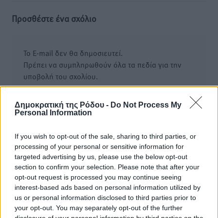
Προσθέστε ένα σχόλιο
Το E-mail δεν θα δημοσιευτεί.
Πρέπει να συμπληρωθούν όλα τα πεδία για την
υποβολή του σχολίου.
Όνοματεπώνυμο
Email
Δημοκρατική της Ρόδου -
Do Not Process My
Personal Information
If you wish to opt-out of the sale, sharing to third parties, or
Φύλαξε τα στοιχεία μου για την επόμενη φορά.
processing of your personal or sensitive information for
targeted advertising by us, please use the below opt-out
section to confirm your selection. Please note that after your
opt-out request is processed you may continue seeing
interest-based ads based on personal information utilized by
us or personal information disclosed to third parties prior to
your opt-out. You may separately opt-out of the further
disclosure of your personal information by third parties on the