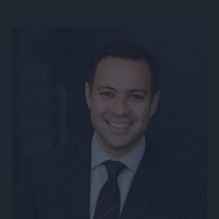
πρέπει να προσέξουν οι καταναλωτές
Ειδήσεις
•
πριν 9 ώρες
ΑΔΜΗΕ: Ολοκληρώνεται η ηλεκτρική διασύνδεση των
Κυκλάδων, τα οφέλη
Ειδήσεις
•
πριν 9 ώρες
Πόσοι Ευρωπαίοι «αντέχουν» διακοπές στο εξωτερικό
– Τι ισχύει για Έλληνες
Ειδήσεις
•
πριν 9 ώρες
Βούλγαροι τουρίστες: Λιγότερες διανυκτερεύσεις
στην Ελλάδα, αλλά 18% υψηλότερη δαπάνη ανά
διανυκτέρευση
Ειδήσεις
•
πριν 9 ώρες
Βέλγοι τουρίστες: Στα 547,9 εκατ. ευρώ οι εισπράξεις