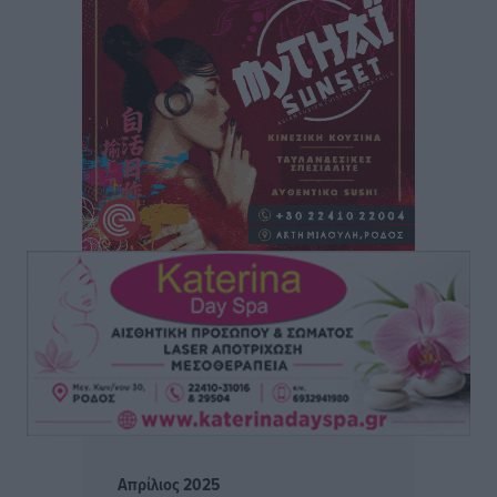
Ο Πελεκάνος, οι ανεμογεννήτριες και μια κοινότητα
που κανείς δεν ρώτησε
Δημο-Κρίσεις
•
πριν 7 ώρες
Η Ρόδος περιμένει και οι θεσμοί της λογομαχούν
Δημο-Κρίσεις
•
πριν 7 ώρες
Τα Γλυπτά του Παρθενώνα ως προσωπικό δώρο στον
Τραμπ
Δημο-Κρίσεις
•
πριν 7 ώρες
Το στενό της Κρεμαστής μπήκε στη λίστα των 7
θαυμάτων της αναμονής
Δημο-Κρίσεις
•
πριν 7 ώρες
ΣΕΤΕ: Σημαντική θεσμική εξέλιξη η ΚΥΑ για το ΕΧΠ
Απρίλιος 2025
για τον τουρισμό