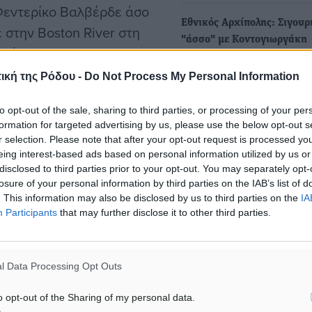
Φεντερίκο Βαλβέρδε άσο
Εθνικός Αρχίπολης: Σιγουρ
 στην Boston River στη
"άσσο" με Κοντογιωργάκη
ουάης και στην Grand
Τους πρωταγωνιστικούς στ
ική της Ρόδου -
Do Not Process My Personal Information
με τους οποίους θα μπει σ
πρωτάθλημα της…
to opt-out of the sale, sharing to third parties, or processing of your per
ην ομάδα μας και να
formation for targeted advertising by us, please use the below opt-out s
r selection. Please note that after your opt-out request is processed y
eing interest-based ads based on personal information utilized by us or
disclosed to third parties prior to your opt-out. You may separately opt-
losure of your personal information by third parties on the IAB’s list of
. This information may also be disclosed by us to third parties on the
IA
Participants
that may further disclose it to other third parties.
ά ο προπονητής Γιάννης
l Data Processing Opt Outs
η να αρχίσει να δείχνει
o opt-out of the Sharing of my personal data.