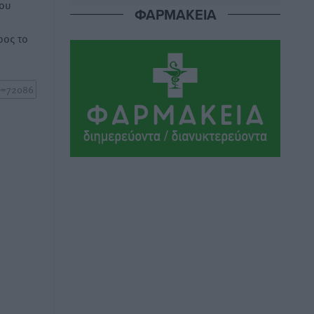
του
Αθλητικά
•
πριν 11 ώρες
ΦΑΡΜΑΚΕΙΑ
ος το
Ιάλυσος Β’: Νωρίς νωρίς μπήκαν στα
βάσανα της προετοιμασίας
Αθλητικά
•
πριν 11 ώρες
Εθνικός Αρχίπολης: Μεγάλο βήμα
προόδου η ίδρυση Ακαδημίας
Αθλητικά
•
πριν 11 ώρες
Ιππότες: Με το βλέμμα στραμμένο στο
μέλλον
Αθλητικά
•
πριν 11 ώρες
ΠΑΜΕ ΣΤΟΙΧΗΜΑ: Περισσότερα από 95
εκατομμύρια ευρώ σε κέρδη μοίρασε
τον Ιούλιο
Αθλητικά
•
πριν 11 ώρες