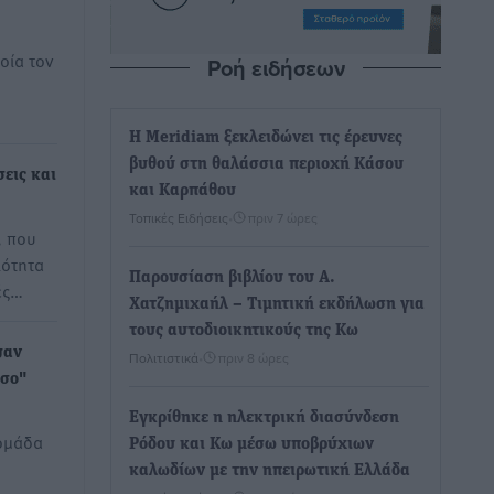
οία τον
Ροή ειδήσεων
Η Meridiam ξεκλειδώνει τις έρευνες
βυθού στη θαλάσσια περιοχή Κάσου
εις και
και Καρπάθου
Τοπικές Ειδήσεις
•
πριν 7 ώρες
, που
ιότητα
Παρουσίαση βιβλίου του Α.
ές…
Χατζημιχαήλ – Τιμητική εκδήλωση για
τους αυτοδιοικητικούς της Κω
ψαν
Πολιτιστικά
•
πριν 8 ώρες
σσο"
Εγκρίθηκε η ηλεκτρική διασύνδεση
 ομάδα
Ρόδου και Κω μέσω υποβρύχιων
καλωδίων με την ηπειρωτική Ελλάδα