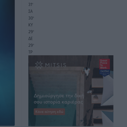
31
°
ΣΑ
30
°
ΚΥ
29
°
ΔΕ
29
°
ΤΡ