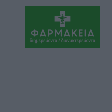
Απορρίφθηκε η προσωρινή διαταγή στη
μάχη των ταξί με τα «βανάκια» για την
υποκλοπή μεταφορικού έργου στη
Ρόδο
Τοπικές Ειδήσεις
•
πριν 3 ώρες
Δεσμεύσεις χωρίς αντίκρισμα στην
Κρεμαστή
Τοπικές Ειδήσεις
•
πριν 3 ώρες
Τσαμπίκος Καραγιάννης: «Ο
πρωτογενής τομέας μπορεί να
αποτελέσει τη δεύτερη μεγάλη δύναμη
της Ρόδου»
Ρεπορτάζ
•
πριν 3 ώρες
Οικοδομική «ανάσα» στη Ρόδο:
Αυξάνονται οι άδειες, οι επεκτάσεις, οι