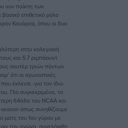
ου νυν παίκτη των
 βασικό επιθετικό ρόλο
κραν Κανάρια), όπου οι δυο
καλύτερη στην κολεγιακή
τους και 5.7 ριμπάουντ
ίους σουτέρ τριών πόντων
αρ’ ότι οι αγωνιστικές
ου έκλεισε -για τον ίδιο-
ου. Πιο συγκεκριμένα, το
λύτερη 64άδα του NCAA και
t-season όπως συνηθίζουμε
ο ματς του 1ου γύρου με
 πριν τον αγώνα, συνελήφθη