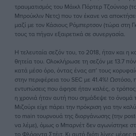
τραυματισμός του Μάικλ Πόρτερ Τζούνιορ (τ
Μπρούκλιν Νετς) που τον έκανε να αποκτήσει
μαζί με τον Κάσιους Ρόμπερτσον (τώρα στη Γ
τους τα πήγαν εξαιρετικά σε συνεργασία.
Η τελευταία σεζόν του, το 2018, ήταν και η 
θητεία του. Ολοκλήρωσε τη σεζόν με 13.7 πόν
κατά μέσο όρο, όντας ένας απ’ τους κορυφα
στην περιφέρεια του SEC με 41.4%! Ωστόσο, π
εντυπώσεις που άφησε ήταν καλές, ο τρόπος π
η χρονιά ήταν αυτή που σημάδεψε το όνομά τ
Μιζούρι είχε πάρει την πρόκριση για την κα
το main τουρνουά της διοργάνωσης (την pos
να λέμε), όμως ο Μπαρνέτ δεν αγωνίστηκε στ
το Φλόριντα Στέιτ. Κι αυτό διότι λίγες μέρες