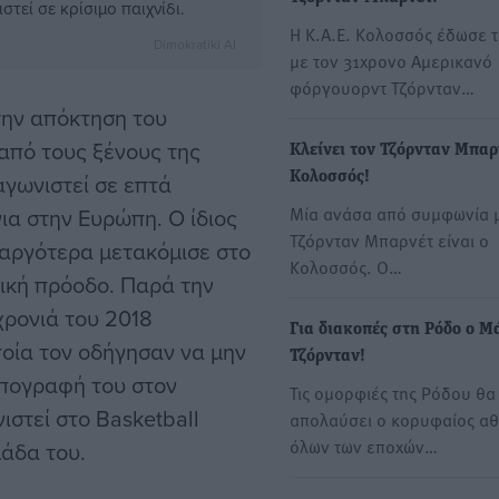
τεί σε κρίσιμο παιχνίδι.
Η Κ.Α.Ε. Κολοσσός έδωσε τ
Dimokratiki AI
με τον 31χρονο Αμερικανό
φόργουορντ Τζόρνταν…
την απόκτηση του
 από τους ξένους της
Κλείνει τον Τζόρνταν Μπαρ
αγωνιστεί σε επτά
Κολοσσός!
Μία ανάσα από συμφωνία μ
ια στην Ευρώπη. Ο ίδιος
Τζόρνταν Μπαρνέτ είναι ο
ι αργότερα μετακόμισε στο
Κολοσσός. Ο…
τική πρόοδο. Παρά την
χρονιά του 2018
Για διακοπές στη Ρόδο ο Μ
ποία τον οδήγησαν να μην
Τζόρνταν!
 υπογραφή του στον
Τις ομορφιές της Ρόδου θα
ιστεί στο Basketball
απολαύσει ο κορυφαίος αθ
όλων των εποχών…
άδα του.