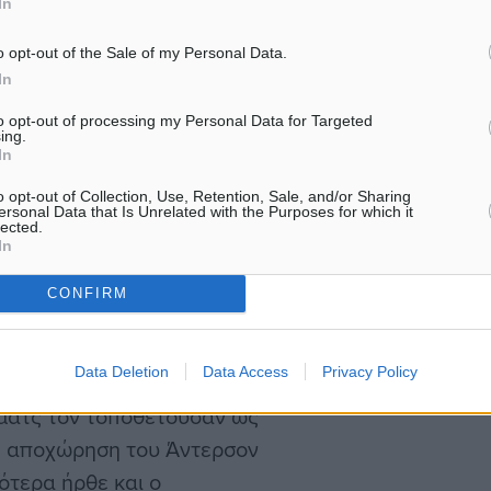
In
o opt-out of the Sale of my Personal Data.
In
με αρνητικό τρόπο την
to opt-out of processing my Personal Data for Targeted
ing.
In
ξας (2014), ωστόσο με πολύ
o opt-out of Collection, Use, Retention, Sale, and/or Sharing
ersonal Data that Is Unrelated with the Purposes for which it
ι με ελάχιστο χρόνο
lected.
 που τον οδήγησε στο να
In
, η επιλογή του ήταν…
CONFIRM
έ πως πήρε αυτήν την
είχε εκεί προπονητή τον
Data Deletion
Data Access
Privacy Policy
 φοιτητής δεν ήταν
 ματς τον τοποθετούσαν ως
 Η αποχώρηση του Άντερσον
γότερα ήρθε και ο