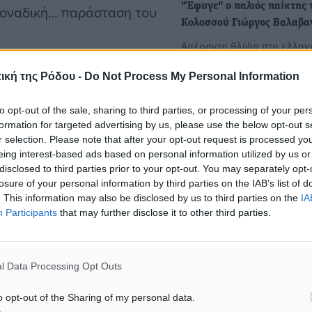
"Έφυγε" ο παλιός παίκτης 
 μοναδική… παράσταση του
Κολοσσού Γιώργος Βαλαβαν
Απέραντη θλίψη στο ελλην
μπάσκετ, αφού "έφυγε" ξ
hers College, εκεί όπου
ική της Ρόδου -
Do Not Process My Personal Information
από τη ζωή ο…
ατικές του ικανότητες. Με
to opt-out of the sale, sharing to third parties, or processing of your per
υντ, 2.1 ασίστ, 1.4
formation for targeted advertising by us, please use the below opt-out s
 αγώνα, έγινε ίσως ο
r selection. Please note that after your opt-out request is processed y
eing interest-based ads based on personal information utilized by us or
 τελειόφοιτος κατάφερε να
disclosed to third parties prior to your opt-out. You may separately opt-
τό φάνηκε στα στατιστικά
losure of your personal information by third parties on the IAB’s list of
σο όρο. Αποτέλεσμα αυτού
. This information may also be disclosed by us to third parties on the
IA
Participants
that may further disclose it to other third parties.
ρίας του Μιζούρι και να
 του καριέρας, που μόλις
Nike Elite Youth
l Data Processing Opt Outs
ε τη φανέλα των Σεντ Λούις
o opt-out of the Sharing of my personal data.
ούμπια-Χίκμαν έκανε…