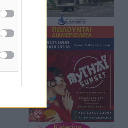
Διακοπές στην Κάρπαθο για τον Γιώργο
Γεραπετρίτη
Τοπικές Ειδήσεις
•
πριν 2 ώρες
Ρόδος: Τραυματίστηκε 53χρονος
ναυτικός
Τοπικές Ειδήσεις
•
πριν 2 ώρες
Airbnb: Αυξημένα έσοδα στο β’ τρίμηνο
με «όχημα» το Μουντιάλ
Ειδήσεις
•
πριν 2 ώρες
Ενίσχυση των υπηρεσιών υγείας στο
αεροδρόμιο της Ρόδου: «Η πολιτική
βούληση είναι η ενίσχυση, όχι η
αφαίρεση»
Τοπικές Ειδήσεις
•
πριν 3 ώρες