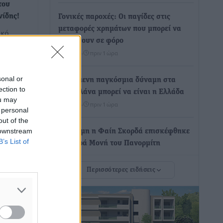
του
ίδης!
Γονικές παροχές: Οι παγίδες στις
μεταφορές χρημάτων που μπορεί να
ικό
κοστίσουν σε φόρο
αφνικά
Ειδήσεις
•
πριν 1 ώρα
sonal or
Η επόμενη παγκόσμια δύναμη στα
ection to
υδροπλάνα μπορεί να είναι η Ελλάδα
ou may
Ειδήσεις
•
πριν 1 ώρα
 personal
out of the
 downstream
Στη Σύμη η Φαίη Σκορδά επισκέφθηκε
B’s List of
την Ιερά Μονή του Πανορμίτη
Τοπικές Ειδήσεις
•
πριν 2 ώρες
Περισσότερες ειδήσεις
Σερβία: Ανακάμπτουν οι τουριστικές
ροές προς την Ελλάδα
Ειδήσεις
•
πριν 2 ώρες