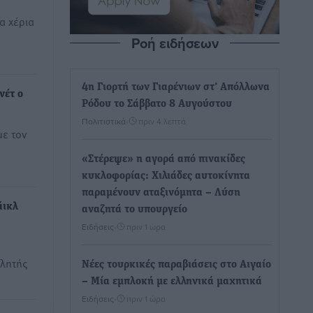
α χέρια
Ροή ειδήσεων
4η Γιορτή των Γιαρένιων στ’ Απόλλωνα
νέτ ο
Ρόδου το Σάββατο 8 Αυγούστου
Πολιτιστικά
•
πριν 4 λεπτά
ε τον
«Στέρεψε» η αγορά από πινακίδες
κυκλοφορίας: Χιλιάδες αυτοκίνητα
παραμένουν αταξινόμητα – Λύση
άικλ
αναζητά το υπουργείο
Ειδήσεις
•
πριν 1 ώρα
λητής
Νέες τουρκικές παραβιάσεις στο Αιγαίο
– Μία εμπλοκή με ελληνικά μαχητικά
Ειδήσεις
•
πριν 1 ώρα