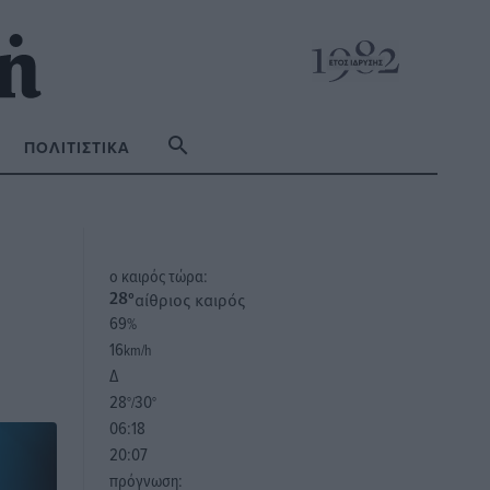
ΠΟΛΙΤΙΣΤΙΚΆ
o καιρός τώρα:
αίθριος καιρός
28
°
69
%
16
km/h
Δ
28
30
°/
°
06:18
20:07
πρόγνωση: