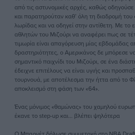
από τις αστυνομικές αρχές, καθώς οδηγούσε
και παρατηρούταν καθ’ όλη τη διαδρομή του 
λωρίδας και να οδηγεί στην αντίθετη. Με το 
αθλητών του Μιζούρι να αναφέρει πως σε τέτ
τιμωρία είναι απαγόρευση μίας εβδομάδας απ
δραστηριότητες, ο Αμερικάνος δε μπόρεσε ν
σημαντικό παιχνίδι του Μιζούρι, σε ένα διάσ
έδειχνε επιτέλους να είναι υγιής και προσπα
τουρνουά, με αποτέλεσμα την ήττα από το Φλ
αποκλεισμό στη φάση των «64».
Ένας μόνιμος «θαμώνας» του χαμηλού ευρωπ
έκανε το step-up και… βλέπει ψηλότερα
Ο Μπαρνέτ δήλωσε συμμετοχή στο NBA Draft