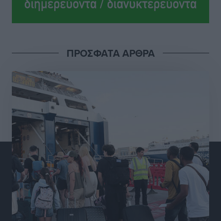
Ροδήλιος: Ο απολογισμός από το Πανελλήνιο
Πρωτάθλημα Πίστας
Αθλητικά
•
πριν 6 ώρες
ΠΡΟΣΦΑΤΑ ΑΡΘΡΑ
Διαγόρας: Μετεγγραφικό ντεμαράζ
Αθλητικά
•
πριν 6 ώρες
Γ.Σ. Διαγόρας: Εντατική προετοιμασία και επιστροφή
Ρίζου στις Ακαδημίες
Αθλητικά
•
πριν 6 ώρες
Εθνική Ανδρών: Ραντεβού στο Telekom Center Athens
Αθλητικά
•
πριν 6 ώρες
ΕΠΟ: Απέσυρε τη στήριξή της στην υποψηφιότητα
του Ινφαντίνο
Αθλητικά
•
πριν 6 ώρες