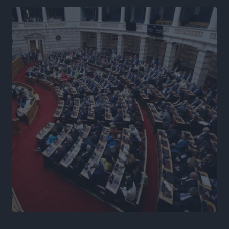
Γ. Χατζημάρκος από το Μέγαρο Μαξίμου: “Ο
τουρισμός μπορεί να γίνει ο μεγαλύτερος πελάτης της
ελληνικής βιομηχανίας”
Τοπικές Ειδήσεις
•
πριν 8 ώρες
Έρευνα ΕΟΤ: Οι Ευρωπαίοι ταξιδιώτες «ψηφίζουν»
Ελλάδα
Ειδήσεις
•
πριν 8 ώρες
Άκυρες οι εγκύκλιοι που δεν αναρτώνται,
υποχρεωτική η δημοσίευσή τους από την 1η
Οκτωβρίου
Ειδήσεις
•
πριν 8 ώρες
Καύσιμα: «Καίνε» οι τιμές και στα νησιά μας – Γιατί
δεν πέφτουν και πότε μπορεί να έρθει αποκλιμάκωση