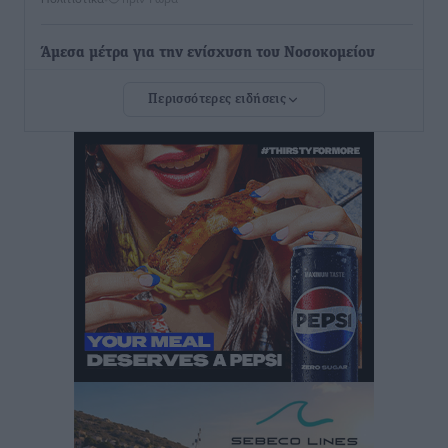
Άμεσα μέτρα για την ενίσχυση του Νοσοκομείου
Ρόδου και αντιμετώπιση των ελλείψεων προσωπικού
Περισσότερες ειδήσεις
ανακοίνωσε ο Άδωνις Γεωργιάδης
Τοπικές Ειδήσεις
•
πριν 2 ώρες
Iατρικός Σύλλογος Ροδου προς Α. Γεωργιάδη:
Στρατηγικές Προτάσεις για την Ενίσχυση της
Δημόσιας Υγείας στη Νησιωτική Ελλάδα και στα
Νοσοκομεία της Γ΄ Ζώνης
Τοπικές Ειδήσεις
•
πριν 2 ώρες
Πάνθηρες: Ξεκίνησαν αισιόδοξοι για την παρθενική
“πτήση” τους
Αθλητικά
•
πριν 2 ώρες
Άρης Αρχαγγέλου: Στο πλευρό του άτυχου Ιάκωβου