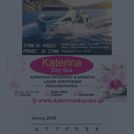
Θωμά
Αθλητικά
•
πριν 2 ώρες
Φοίβος: Η μεγάλη επιστροφή του Μπρένο Σαλβατιέρα
Αθλητικά
•
πριν 2 ώρες
Κλεάνθης: Έτοιμες οι κάρτες διαρκείας της νέας
σεζόν
Αθλητικά
•
πριν 2 ώρες
Ατρόμητος Διμυλιάς: Ο Μαργαρίτης και μία
αδιαπραγμάτευτη φιλοσοφία
Αθλητικά
•
πριν 2 ώρες
Γ.Σ. Διαγόρας: Επέστρεψε στις Ακαδημίες η Ειρήνη
Ιούνιος 2026
Παπαεμμανουήλ
Αθλητικά
•
πριν 4 ώρες
Δ
Τ
Τ
Π
Π
Σ
Κ