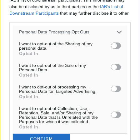
αίθριος καιρός
also be disclosed by us to third parties on the
IAB’s List of
Downstream Participants
that may further disclose it to other
81
%
third parties.
16
km/h
Δ-ΝΔ
Personal Data Processing Opt Outs
27
28
°/
°
I want to opt-out of the Sharing of my
06:18
personal data.
20:07
Opted In
πρόγνωση:
I want to opt-out of the Sale of my
32
°
Personal Data.
Opted In
ΣΑ
30
°
I want to opt-out of processing my
ΚΥ
Personal Data for Targeted Advertising.
Opted In
29
°
ΔΕ
I want to opt-out of Collection, Use,
Retention, Sale, and/or Sharing of my
29
°
Personal Data that Is Unrelated with the
ΤΡ
Purposes for which it was collected.
Opted In
CONFIRM