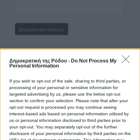
Υπενθύμιση:
Δημοκρατική της Ρόδου -
Do Not Process My
Personal Information
Για την μερική αναπαραγωγή της είδησης από άλλες
ιστοσελίδες είναι απαραίτητη η χρήση του παρακάτω
If you wish to opt-out of the sale, sharing to third parties, or
παρεχόμενου συνδέσμου παραπομπής προς το άρθρο
processing of your personal or sensitive information for
της Δημοκρατικής.
targeted advertising by us, please use the below opt-out
section to confirm your selection. Please note that after your
opt-out request is processed you may continue seeing
interest-based ads based on personal information utilized by
us or personal information disclosed to third parties prior to
your opt-out. You may separately opt-out of the further
o καιρός τώρα:
disclosure of your personal information by third parties on the
29
IAB’s list of downstream participants. This information may
°