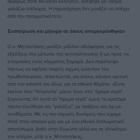
ακριβώς πότε θα κάνει εκλογές», ανέφερε με νόημα
γαλάζιο στέλεχος. Η παρατήρηση δεν μοιάζει να απέχει
από την πραγματικότητα.
Συσπείρωση και μήνυμα σε όσους απομακρύνθηκαν
Ο κ. Μητσοτάκης μοιάζει μάλλον αδιάφορος για τις
εξελίξεις στο μέτωπο της αντιπολίτευσης ή ως προς τις
ετοιμασίες ενός κόμματος Σαμαρά. Δεν παρέλειψε
πάντως να αφήσει σαφείς αιχμές εναντίον του
πρωθυπουργού, απαντώντας για όσους κάνουν κριτική
από τον καναπέ και ιδίως για τα εθνικά θέματα. «Είναι
εκείνοι που “πνίγονται” μόνοι τους στα “ήρεμα νερά”,
ξεχνώντας ότι αυτά τα “ήρεμα νερά” εμείς τα κρατάμε
πάντα ελεύθερα και “γαλάζια”, με πράξεις και όχι με
συνθήματα. Με τις πιο ισχυρές δυνάμεις που είχαμε
ποτέ στην ιστορία μας και με ένα εθνικό διπλωματικό
αποτύπωμα, βαθύ στην Ευρώπη αλλά και σε ολόκληρο
τον κόσμο», είπε ο κ. Μητσοτάκης.