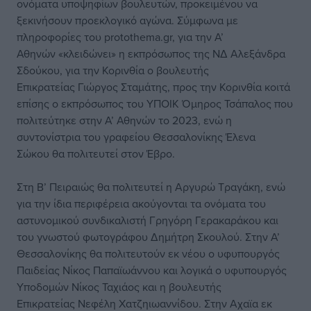
ονόματα υποψηφίων βουλευτών, προκειμένου να
ξεκινήσουν προεκλογικό αγώνα. Σύμφωνα με
πληροφορίες του protothema.gr, για την Α’
Αθηνών «κλειδώνει» η εκπρόσωπος της ΝΔ Αλεξάνδρα
Σδούκου, για την Κορινθία ο βουλευτής
Επικρατείας Γιώργος Σταμάτης, προς την Κορινθία κοιτά
επίσης ο εκπρόσωπος του ΥΠΟΙΚ Όμηρος Τσάπαλος που
πολιτεύτηκε στην Α’ Αθηνών το 2023, ενώ η
συντονίστρια του γραφείου Θεσσαλονίκης Έλενα
Σώκου θα πολιτευτεί στον Έβρο.
Στη Β’ Πειραιώς θα πολιτευτεί η Αργυρώ Τραγάκη, ενώ
για την ίδια περιφέρεια ακούγονται τα ονόματα του
αστυνομικού συνδικαλιστή Γρηγόρη Γερακαράκου και
του γνωστού φωτογράφου Δημήτρη Σκουλού. Στην Α’
Θεσσαλονίκης θα πολιτευτούν εκ νέου ο υφυπουργός
Παιδείας Νίκος Παπαϊωάννου και λογικά ο υφυπουργός
Υποδομών Νίκος Ταχιάος και η βουλευτής
Επικρατείας Νεφέλη Χατζηιωαννίδου. Στην Αχαϊα εκ