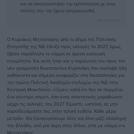
και να αποκαταστήσει την εμπιστοσύνη με τους
πολίτες που την έχουν απομακρυνθεί.
Dimokratiki AI
Ο Κυριάκος Μητσοτάκης από το βήμα της Πολιτικής
Επιτροπής της ΝΔ έδειξε προς εκλογές το 2027, όμως
έβαλε παράλληλα το κόμμα σε άμεση εκλογική
ετοιμότητα. Και αυτή ήταν και η παραίνεση του προς τον
νέο γραμματέα Κωνσταντίνο Κυρανάκη που ανέλαβε ήδη
καθήκοντα και σήμερα ανηφορίζει στη Θεσσαλονίκη για
την πρώτη Πολιτική Ακαδημία στελεχών της ΝΔ στην
Κεντρική Μακεδονία. «Ξέρεις καλά ότι δεν σε περιμένει
ένα σύντομο σπριντ, όσο ένας απαιτητικός μαραθώνιος
μέχρι τις εκλογές του 2027. Είμαστε, ωστόσο, ας μην
κοροϊδευόμαστε πια, στην τελική ευθεία. Κάθε μέρα
μετράει. Θα ξαναγυρίσουμε όλες και όλοι μαζί ολόκληρη
την Ελλάδα, από μία άκρη στην άλλη», είπε με νόημα ο κ.
Μητσοτάκης.