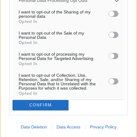
Personal Data Processing Opt Outs
ιστοσελίδες είναι απαραίτητη η χρήση του παρακάτω
παρεχόμενου συνδέσμου παραπομπής προς το άρθρο
I want to opt-out of the Sharing of my
personal data.
της Δημοκρατικής.
Opted In
I want to opt-out of the Sale of my
Personal Data.
Opted In
I want to opt-out of processing my
o καιρός τώρα:
Personal Data for Targeted Advertising.
Opted In
26
°
αίθριος καιρός
I want to opt-out of Collection, Use,
Retention, Sale, and/or Sharing of my
50
%
Personal Data that Is Unrelated with the
Purposes for which it was collected.
14
km/h
Opted In
Β-ΒΑ
26
26
°/
°
CONFIRM
06:20
20:04
πρόγνωση:
Data Deletion
Data Access
Privacy Policy
30
°