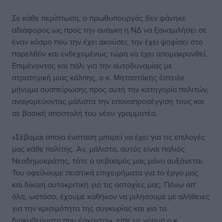
Σε κάθε περίπτωση, ο πρωθυπουργός δεν φάνηκε
αδιάφορος ως προς την ανάγκη η ΝΔ να ξαναμιλήσει σε
έναν κόσμο που την έχει ακούσει, την έχει ψηφίσει στο
παρελθόν και ενδεχομένως τώρα να έχει απομακρυνθεί.
Επιμένοντας και πάλι για την αυτοδυναμίας με
στρατηγική μιας κάλπης, ο κ. Μητσοτάκης έστειλε
μήνυμα συσπείρωσης προς αυτή την κατηγορία πολιτών,
αναγορεύοντας μάλιστα την επαναπροσέγγιση τους και
σε βασική αποστολή του νέου γραμματέα.
«Σέβομαι όποια ένσταση μπορεί να έχει για τις επιλογές
μας κάθε πολίτης. Αν, μάλιστα, αυτός είναι παλιός
Νεοδημοκράτης, τότε ο σεβασμός μας μόνο αυξάνεται.
Του οφείλουμε πειστικά επιχειρήματα για το έργο μας
και δίκαιη αυτοκριτική για τις αστοχίες μας. Πάνω απ’
όλα, ωστόσο, έχουμε καθήκον να μιλήσουμε με αλήθειες
για την κρισιμότητα της συγκυρίας και για τα
διακυβεύματα που έρχονται», είπε με νόημα ο κ.