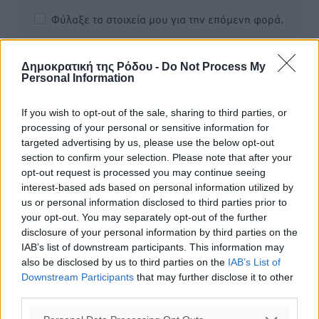
Φύλαξε τα στοιχεία μου για την επόμενη φορά.
Δημοκρατική της Ρόδου -
Do Not Process My
Personal Information
If you wish to opt-out of the sale, sharing to third parties, or
processing of your personal or sensitive information for
targeted advertising by us, please use the below opt-out
section to confirm your selection. Please note that after your
opt-out request is processed you may continue seeing
interest-based ads based on personal information utilized by
us or personal information disclosed to third parties prior to
your opt-out. You may separately opt-out of the further
disclosure of your personal information by third parties on the
IAB’s list of downstream participants. This information may
also be disclosed by us to third parties on the
IAB’s List of
Υπενθύμιση:
Downstream Participants
that may further disclose it to other
third parties.
Για την μερική αναπαραγωγή της είδησης από άλλες