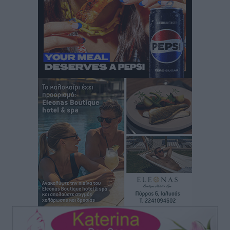
μελτέμια έως 9 μποφόρ, σε «Red Code» 6 περιοχές
Τοπικές Ειδήσεις
•
πριν 20 ώρες
Τα φοιτητικά ενοίκια «τινάζουν στον αέρα» τους
οικογενειακούς προϋπολογισμούς
Ειδήσεις
•
πριν 20 ώρες
Δύο νέοι ξενώνες παραδόθηκαν στις Ένοπλες
Δυνάμεις στη νήσο Ρω
Τοπικές Ειδήσεις
•
πριν 20 ώρες
Συνεχίζεται η έξοδος του Αυγούστου – Πάνω από
34.000 αναχωρούν σήμερα μόνο από τον Πειραιά
Ειδήσεις
•
πριν 20 ώρες
Μόνιμες θέσεις στους παιδικούς σταθμούς: Οι
προϋποθέσεις, η 24μηνη εμπειρία και οι προθεσμίες