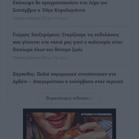
Επίσκεψη θα πραγματοποιήσει στη Λέρο τον
Σεπτέμβριο η Όλγα Κεφαλογιάννη
Τοπικές Ειδήσεις
•
πριν 17 ώρες
Γιώργος Χατζημάρκος: Στηρίζουμε τις εκδηλώσεις
που γίνονται στα νησιά μας γιατί ο πολιτισμός είναι
δικαίωμα όλων και δύναμη ζωής
Τοπικές Ειδήσεις
•
πριν 18 ώρες
Κάρπαθος: Παλιά πυρομαχικά εντοπίστηκαν στο
Αρδάνι – Απαγορεύτηκε η κολύμβηση στην περιοχή
Τοπικές Ειδήσεις
•
πριν 18 ώρες
Περισσότερες ειδήσεις
Τουρνάς για φωτιές: «Κανένα περιθώριο
εφησυχασμού» – Σε πλήρη ετοιμότητα ο μηχανισμός
Ειδήσεις
•
πριν 19 ώρες
Καιρός: Επιμένουν οι υψηλές θερμοκρασίες – Ισχυρά