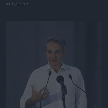
09.08.26 15:52
το μέλλον της μέσα στην αβεβαιότητα
Συνεντεύξεις
•
πριν 22 ώρες
Η υπογεννητικότητα βάζει λουκέτο σε 11 σχολεία
Πρωτοβάθμιας στα Δωδεκάνησα
Ρεπορτάζ
•
πριν 22 ώρες
Κ. Σπανός: Παρά την αυξημένη τουριστική κίνηση, η
αγορά της Ρόδου κινείται κάτω από τις προσδοκίες
Ρεπορτάζ
•
πριν 22 ώρες
Ο λαγοκέφαλος βρήκε επιτέλους τιμή, μένει να βρεθεί
και σχέδιο
Δημο-Κρίσεις
•
πριν 22 ώρες
Το ΠΑΣΟΚ στα Δωδεκάνησα ψάχνει έξι και του
περισσεύουν 14