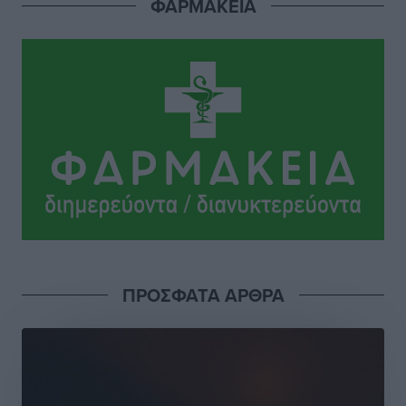
ΦΑΡΜΑΚΕΙΑ
από Γερμανούς
Ειδήσεις
•
πριν 21 ώρες
Οδηγός στη Ρόδο τράκαρε σταθμευμένο αυτοκίνητο,
παρέσυρε 72χρονο και διέφυγε
Τοπικές Ειδήσεις
•
πριν 21 ώρες
Το νέο Ειδικό Χωροταξικό για τον Τουρισμό
ξανασχεδιάζει τον επενδυτικό χάρτη της Ρόδου
Τοπικές Ειδήσεις
•
πριν 22 ώρες
Γιάννης Βασιλάκης: «Η Πρωτοβάθμια Φροντίδα
ΠΡΟΣΦΑΤΑ ΑΡΘΡΑ
Υγείας πρέπει να φτάνει σε κάθε γωνιά – Ενισχύουμε
τις δομές, δεν τις αποδυναμώνουμε»
Συνεντεύξεις
•
πριν 22 ώρες
Ιδρυμα Ωνάση: Το όραμα πίσω από τα δύο νέα