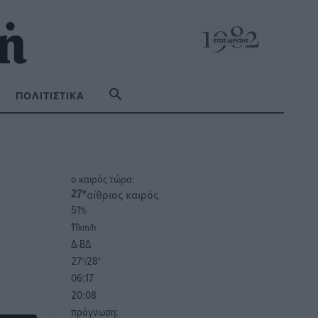
ΠΟΛΙΤΙΣΤΙΚΆ
o καιρός τώρα:
αίθριος καιρός
27
°
51
%
11
km/h
Δ-ΒΔ
27
28
°/
°
06:17
20:08
πρόγνωση: