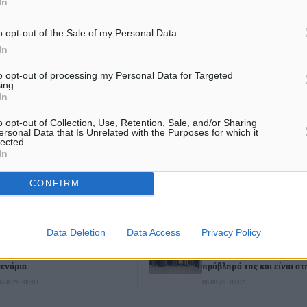
In
τισμός
o opt-out of the Sale of my Personal Data.
In
ματα αναζήτησης
to opt-out of processing my Personal Data for Targeted
ing.
In
ε μας στο Google News ★ ↗
o opt-out of Collection, Use, Retention, Sale, and/or Sharing
ersonal Data that Is Unrelated with the Purposes for which it
ήστε
lected.
In
CONFIRM
ΙΑΒΑΣΕ ΕΠΙΣΗΣ
Data Deletion
Data Access
Privacy Policy
ΔΗΜΟ-ΚΡΊΣΕΙΣ
ΔΗΜΟ-ΚΡΊΣΕΙΣ
Όταν τα γεγονότα απαντούν στα
Η Ρόδος βρήκε επιτέλους 
σενάρια
πρόβλημά της και είναι σ
6.08.26 · 08:03
06.08.26 · 08:02