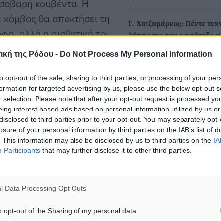
 σοβαρή κουβέντα. Η
 κόμβος θα αποκτήσει τη
Γ. Χατζημάρκος: Πέντε τεχ
ρφα, αλλά η αισθητική του
λύσεις για τον ανισόπεδο 
ει στον φωτισμό ενός
στην διασταύρωση της Εθν
ική της Ρόδου -
Do Not Process My Personal Information
ς λακκούβες και την
Οδού Ρόδου- Λίνδου με…
Στο γεγονός ότι οι πρώτες 
 που για τον περαστικό η
to opt-out of the sale, sharing to third parties, or processing of your per
του ανισόπεδου κόμβου σ
formation for targeted advertising by us, please use the below opt-out s
σα δεν φωτογραφίζονται
διασταύρωση της…
r selection. Please note that after your opt-out request is processed y
 Το να σηκώνουμε το
eing interest-based ads based on personal information utilized by us or
ραία προτροπή, αρκεί
disclosed to third parties prior to your opt-out. You may separately opt-
Δεν θα λειτουργούν οι φωτ
losure of your personal information by third parties on the IAB’s list of
σηματοδότες στον κόμβο το
. This information may also be disclosed by us to third parties on the
IA
Participants
that may further disclose it to other third parties.
Νεκταρίου στην Εθνική Οδ
Λίνδου μέχρι το Σάββατο
ι όμως πραγματική νίκη
Από την Περιφέρεια Νοτίο
l Data Processing Opt Outs
Αιγαίου ανακοινώνεται ότι
πλαίσιο υλοποίησης της
o opt-out of the Sharing of my personal data.
σύμβασης…