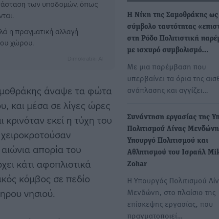
ατάσταση των υποδομών, όπως
ται.
Η Νίκη της Σαμοθράκης ως
σύμβολο ταυτότητας «επισ
λλά η πραγματική αλλαγή
στη Ρόδο Πολιτιστική παρ
ιου χώρου.
με ισχυρό συμβολισμό…
Dimokratiki AI
Με μια παρέμβαση που
υπερβαίνει τα όρια της αισ
αμοθράκης άναψε τα φώτα
ανάπλασης και αγγίζει…
υ, και μέσα σε λίγες ώρες
ι κρινόταν εκεί η τύχη του
Συνάντηση εργασίας της Υ
Πολιτισμού Λίνας Μενδώνη
υ χειροκροτούσαν
Υπουργό Πολιτισμού και
 αιώνια απορία του
Αθλητισμού του Ισραήλ Mi
ρχει κάτι αφοπλιστικά
Zohar
ακός κόμβος σε πεδίο
Η Υπουργός Πολιτισμού Λί
ληρου νησιού.
Μενδώνη, στο πλαίσιο της
επίσκεψης εργασίας, που
πραγματοποιεί…