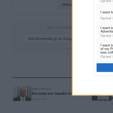
Opted 
#Νίκη
#Ρόδος
#Πολι
I want t
Opted 
Δείτε περισσότερα άρθρα μας στα αποτελέσ
I want 
Advertis
Opted 
Add Dimokratiki.gr on Google ↗
Ακολουθήστ
I want t
of my P
Στο Google News πατήστε ★ Ακολουθ
was col
Opted 
Δ
ΔΗΜΟ-ΚΡΊΣΕΙΣ
Ένα όνομα που ταιριάζει στην Ρόδο
06.08.26 · 08:04
0