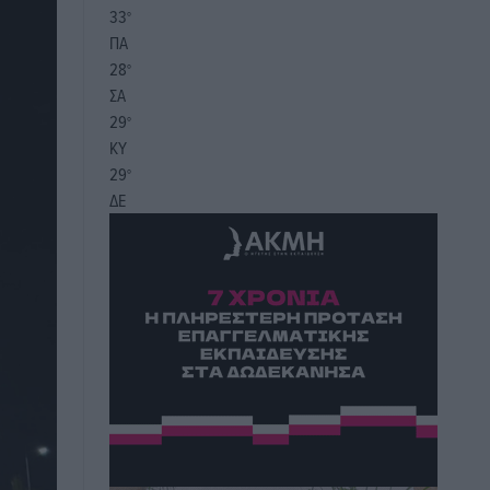
33
°
ΠΑ
28
°
ΣΑ
29
°
ΚΥ
29
°
ΔΕ