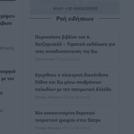
Ροή ειδήσεων
τρέφει»
έμβαση
Παρουσίαση βιβλίου του Α.
Χατζημιχαήλ – Τιμητική εκδήλωση για
θητικής
τους αυτοδιοικητικούς της Κω
Πολιτιστικά
•
πριν 9 λεπτά
πουργού
Εγκρίθηκε η ηλεκτρική διασύνδεση
 με τον
Ρόδου και Κω μέσω υποβρύχιων
καλωδίων με την ηπειρωτική Ελλάδα
ki
Τοπικές Ειδήσεις
•
πριν 34 λεπτά
να
Νέο ανακαινισμένο δημοτικό
τουριστικό γραφείο στην Πάτμο
Τοπικές Ειδήσεις
•
πριν 54 λεπτά