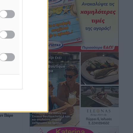
μονόδρομο στο Μαστιχάρι –
Αναποδογύρισε όχημα με μητέρα και
5χρονο παιδί
Τοπικές Ειδήσεις
•
πριν 2 ώρες
“Η Ευρώπη αντιμετώπιζε το
προσφυγικό σαν ταινία τρόμου” – Η
συγκλονιστική μαρτυρία της Χαρούλας
Γιασιράνη στον RV για τα γεγονότα που
οδήγησαν στο Σύμφωνο της Λέρου
Τοπικές Ειδήσεις
•
πριν 2 ώρες
Συναυλία με τον Γιάννη Κότσιρα στις
21 Αυγούστου
Πολιτιστικά
•
πριν 2 ώρες
το
την Πάρο
Έκτακτη συνεδρίαση της Δημοτικής
Επιτροπής Ρόδου αύριο Παρασκευή 7