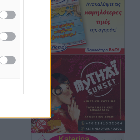
Ειδήσεις
•
πριν 1 ώρα
Γ. Χατζημάρκος: “Δύο μεγάλες
δεσμεύσεις Γεωργιάδη” – Κίνητρα για
τους γιατρούς των νησιών και
συνεργασία Ρόδου με το Αττικόν για το
Ακτινοθεραπευτικό
Τοπικές Ειδήσεις
•
πριν 1 ώρα
Σούπερ μάρκετ: Διευρύνεται η εθνική
πρωτοβουλία για τις τιμές – Eρχονται
νέες συμμετοχές εταιρειών
Ειδήσεις
•
πριν 2 ώρες
Συνελήφθησαν έξι άτομα για
ηχορύπανση από καταστήματα στο
Νότιο Αιγαίο