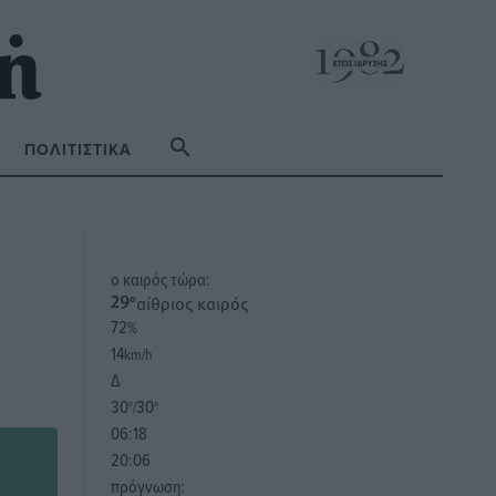
ΠΟΛΙΤΙΣΤΙΚΆ
o καιρός τώρα:
αίθριος καιρός
29
°
72
%
14
km/h
Δ
30
30
°/
°
06:18
20:06
πρόγνωση: