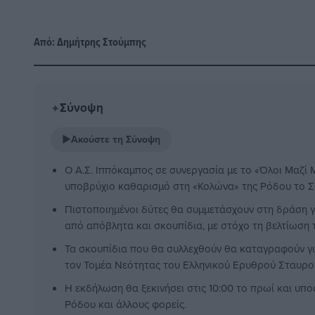
Από:
Δημήτρης Στούμπης
Σύνοψη
✦
▶
Ακούστε τη Σύνοψη
Ο Α.Σ. Ιππόκαμπος σε συνεργασία με το «Όλοι Μαζ
υποβρύχιο καθαρισμό στη «Κολώνα» της Ρόδου το Σά
Πιστοποιημένοι δύτες θα συμμετάσχουν στη δράση γ
από απόβλητα και σκουπίδια, με στόχο τη βελτίωση
Τα σκουπίδια που θα συλλεχθούν θα καταγραφούν γ
τον Τομέα Νεότητας του Ελληνικού Ερυθρού Σταυρο
Η εκδήλωση θα ξεκινήσει στις 10:00 το πρωί και υπ
Ρόδου και άλλους φορείς.