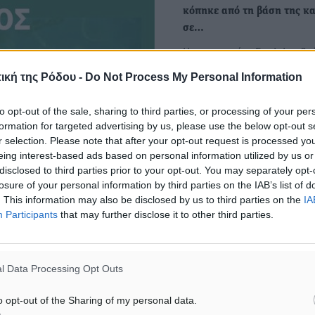
κόπηκε από τη βάση της κα
σε…
Η κακοκαιρία «Erminio» βρ
σε πλήρη εξέλιξη, επηρεά
ική της Ρόδου -
Do Not Process My Personal Information
ήδη μεγάλο μέρος της…
to opt-out of the sale, sharing to third parties, or processing of your per
Φωτιά προκλήθηκε από κο
formation for targeted advertising by us, please use the below opt-out s
r selection. Please note that after your opt-out request is processed y
της ΔΕΗ στην περιοχή της
eing interest-based ads based on personal information utilized by us or
Σαλάκου
disclosed to third parties prior to your opt-out. You may separately opt-
Συναγερμός σήμανε σήμερ
losure of your personal information by third parties on the IAB’s list of
πρωί όταν ξέσπασε πυρκαγ
. This information may also be disclosed by us to third parties on the
IA
Σάλακο στην περιοχή…
Participants
that may further disclose it to other third parties.
l Data Processing Opt Outs
o opt-out of the Sharing of my personal data.