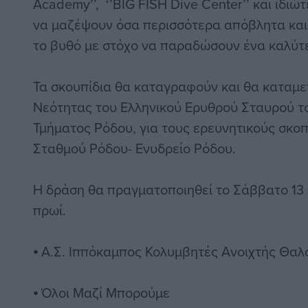
Academy’’, ‘’BIG FISH Dive Center’’ και ιδιώ
να μαζέψουν όσα περισσότερα απόβλητα και
το βυθό με στόχο να παραδώσουν ένα καλύτ
Τα σκουπίδια θα καταγραφούν και θα καταμ
Νεότητας του Ελληνικού Ερυθρού Σταυρού τ
Τμήματος Ρόδου, για τους ερευνητικούς σκο
Σταθμού Ρόδου- Ενυδρείο Ρόδου.
Η δράση θα πραγματοποιηθεί τo Σάββατο 13 Ι
πρωί.
⦁ Α.Σ. Ιππόκαμπος Κολυμβητές Ανοιχτής Θα
⦁ Όλοι Μαζί Μπορούμε