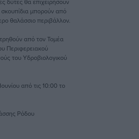
τες δύτες θα επιχειρήσουν
 σκουπίδια μπορούν από
ερο θαλάσσιο περιβάλλον.
ετρηθούν από τον Τομέα
ου Περιφερειακού
πούς του Υδροβιολογικού
ουνίου από τις 10:00 το
λάσσης Ρόδου