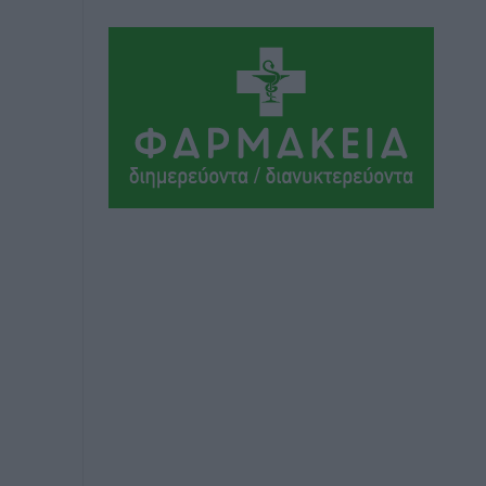
ΣΕΓΑΣ: Πιστώθηκαν τα έξοδα
μετακίνησης του Πανελληνίου
Πρωταθλήματος Κ20 στα σωματεία
Αθλητικά
•
πριν 2 ώρες
Ευρωπαϊκό Πρωτάθλημα Στίβου: Πότε
αγωνίζονται η Μαγκούλια, η
Σπανουδάκη και ο Κριτούλης
Αθλητικά
•
πριν 2 ώρες
Εθνική Παίδων: Ο Χριστοδούλου και η
καλύτερη φουρνιά των τελευταίων
ετών
Αθλητικά
•
πριν 2 ώρες
Διαγόρας: Ανανέωσε ο Μιχάλης
Χατζηγεωργίου
Αθλητικά
•
πριν 2 ώρες