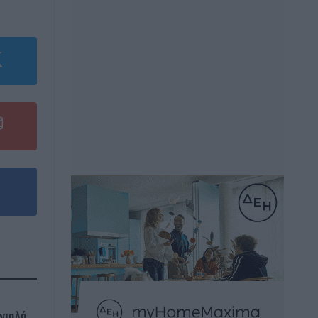
γιαλό