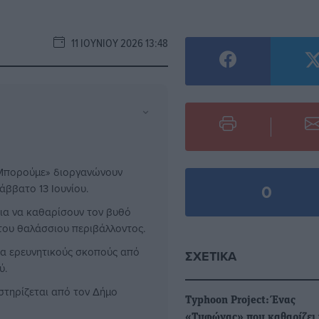
11 ΙΟΥΝΊΟΥ 2026 13:48
⌄
ί Μπορούμε» διοργανώνουν
0
ββατο 13 Ιουνίου.
ια να καθαρίσουν τον βυθό
 του θαλάσσιου περιβάλλοντος.
ια ερευνητικούς σκοπούς από
ΣΧΕΤΙΚΆ
ύ.
οστηρίζεται από τον Δήμο
Typhoon Project: Ένας
«Τυφώνας» που καθαρίζει 