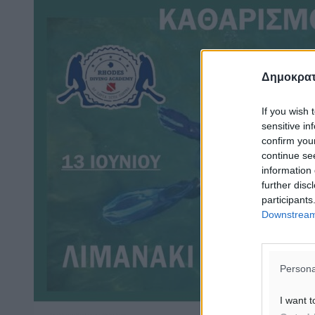
Δημοκρατ
If you wish 
sensitive in
confirm you
continue se
information 
further disc
participants
Downstream 
Persona
I want t