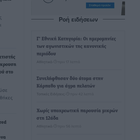
ς
Ροή ειδήσεων
ι
Γ’ Εθνική Κατηγορία: Οι ημερομηνίες
των αγωνιστικών της κανονικής
περιόδου
ετιστής
Αθλητικά
•
πριν 17 λεπτά
σκρουση
ού στο
Συνελήφθησαν δύο άτομα στην
Κάρπαθο για άγρα πελατών
ύσε
Τοπικές Ειδήσεις
•
πριν 42 λεπτά
νθήκες
Χωρίς υποχρεωτική παρουσία μικρών
στη 12άδα
red
Αθλητικά
•
πριν 56 λεπτά
ώνα