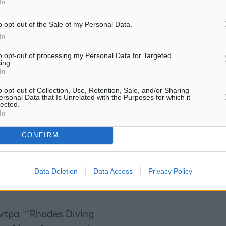
In
o opt-out of the Sale of my Personal Data.
In
to opt-out of processing my Personal Data for Targeted
ing.
In
 ενημέρωση, αναφέρονται
o opt-out of Collection, Use, Retention, Sale, and/or Sharing
ersonal Data that Is Unrelated with the Purposes for which it
lected.
In
αλάσσης Ρόδου και το
CONFIRM
 τους για την
 αλιευτικό καταφύγιο στη
Data Deletion
Data Access
Privacy Policy
ντρα ‘’Rhodes Diving