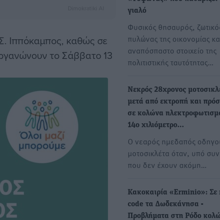
Dimokratiki AI
γιαλό
Φυσικός θησαυρός, ζωτικό
πυλώνας της οικονομίας κα
Σ. Ιππόκαμπος, καθώς σε
αναπόσπαστο στοιχείο της
οργανώνουν το Σάββατο 13
πολιτιστικής ταυτότητας…
Νεκρός 28χρονος μοτοσικλ
μετά από εκτροπή και πρό
σε κολώνα ηλεκτροφωτισμ
14ο χιλιόμετρο…
Ο νεαρός ημεδαπός οδηγο
μοτοσικλέτα όταν, υπό συ
που δεν έχουν ακόμη…
Κακοκαιρία «Erminio»: Σε 
code τα Δωδεκάνησα -
Προβλήματα στη Ρόδο κολ