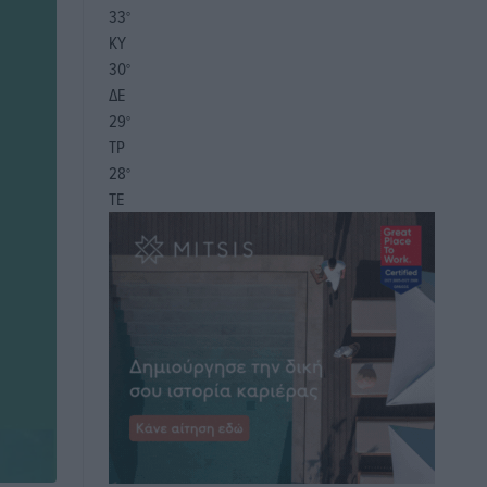
33
°
ΚΥ
30
°
ΔΕ
29
°
ΤΡ
28
°
ΤΕ