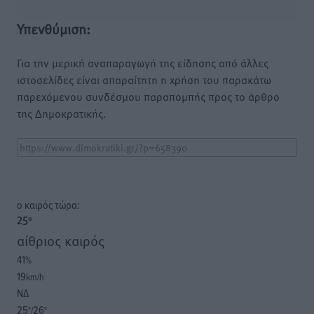
Υπενθύμιση:
Για την μερική αναπαραγωγή της είδησης από άλλες
ιστοσελίδες είναι απαραίτητη η χρήση του παρακάτω
παρεχόμενου συνδέσμου παραπομπής προς το άρθρο
της Δημοκρατικής.
o καιρός τώρα:
25
°
αίθριος καιρός
41
%
19
km/h
ΝΔ
25
26
°/
°