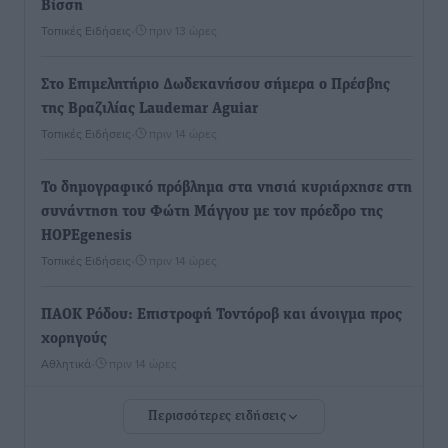
Βίσση
Τοπικές Ειδήσεις
•
πριν 13 ώρες
Στο Επιμελητήριο Δωδεκανήσου σήμερα ο Πρέσβης
της Βραζιλίας Laudemar Aguiar
Τοπικές Ειδήσεις
•
πριν 14 ώρες
To δημογραφικό πρόβλημα στα νησιά κυριάρχησε στη
συνάντηση του Φώτη Μάγγου με τον πρόεδρο της
HOPEgenesis
Τοπικές Ειδήσεις
•
πριν 14 ώρες
ΠΑΟΚ Ρόδου: Επιστροφή Τοντόροβ και άνοιγμα προς
χορηγούς
Αθλητικά
•
πριν 14 ώρες
Περισσότερες ειδήσεις
Rhodes Beyond Summer – Εκεί που το καλοκαίρι
είναι μόνο η αρχή