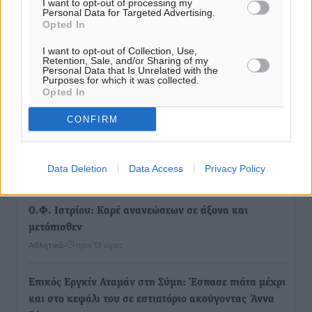
I want to opt-out of processing my
Personal Data for Targeted Advertising.
Opted In
I want to opt-out of Collection, Use,
Retention, Sale, and/or Sharing of my
Personal Data that Is Unrelated with the
Purposes for which it was collected.
Ροή ειδήσεων
Opted In
CONFIRM
Έτος – ορόσημο το 2025 για δωρεές οργάνων στην
Ελλάδα
Data Deletion
Data Access
Privacy Policy
Ειδήσεις
•
πριν 13 ώρες
Ο.Φ. Ιστρίου: Καρέ ανανεώσεων σε άξονα και
μετόπισθεν
Αθλητικά
•
πριν 13 ώρες
Επικός Εργκίν Αταμάν στη Σύμη: Έσπασε πιάτα μέχρι
και στο κεφάλι του σε εστιατόριο ακούγοντας Άννα