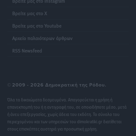
Βρείτε μας στο Instagram
Βρείτε μας στο X
Ποια μέτρα ζητά η αγορά εν όψει ΔΕΘ
Ειδήσεις
•
πριν 22 ώρες
Βρείτε μας στο Youtube
Αρχείο παλαιότερων άρθρων
Πυρκαγιές: Πώς τα σκουπίδια μπορούν να γίνουν η
σπίθα μιας μεγάλης καταστροφής στα νησιά
RSS Newsfeed
Ειδήσεις
•
πριν 22 ώρες
WTTC: Το μέλλον του τουρισμού περνά από τη
διαχείριση των προορισμών – Νέο πλαίσιο για
©
2009 - 2026 Δημοκρατική της Ρόδου.
βιώσιμη ανάπτυξη και ανθεκτικότητα
Ειδήσεις
•
πριν 22 ώρες
Όλα τα δικαιώματα δεσμευμένα. Απαγορεύεται η χρήση ή
επανεκπομπή του ή η αντιγραφή του, σε οποιοδήποτε μέσο, μετά
«Κοντοβερός»: Ραντεβού τον Σεπτέμβρη με…νέους
ή άνευ επεξεργασίας, χωρίς άδεια του εκδότη. Το σύνολο του
πλειστηριασμούς
περιεχομένου και των υπηρεσιών του dimokratiki.gr διατίθεται
Τοπικές Ειδήσεις
•
πριν 22 ώρες
στους επισκέπτες αυστηρά για προσωπική χρήση.