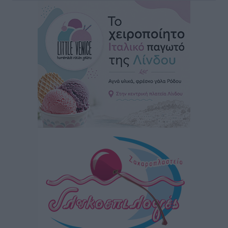
Τοπικές Ειδήσεις
•
πριν 14 ώρες
Κικίλιας: Μειώθηκαν κατά 34% οι μεταναστευτικές
ροές στα θαλάσσια σύνορα
Ειδήσεις
•
πριν 14 ώρες
Κως: Γερμανός τουρίστας κέρδισε αποζημίωση 900
ευρώ επειδή δεν βρήκε ξαπλώστρες στις
οικογενειακές διακοπές του
Τοπικές Ειδήσεις
•
πριν 14 ώρες
Ο γεωεντοπισμός μέσω 112 «έσωσε» Δανό περιπατητή
στη Ρόδο
Τοπικές Ειδήσεις
•
πριν 14 ώρες
Σύμη: Ανασύρθηκε σορός άνδρα – Εξετάζεται αν είναι
ο 8ος Γερμανός που αγνοούνταν μετά την παράσυρσή