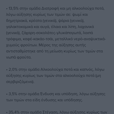
• 13,5% στην ομάδα Διατροφή και μη αλκοολούχα ποτά,
λόγω αύξησης κυρίως των τιμών σε: ψωμί και
δημητριακά, κρέατα (γενικά), ψάρια (γενικά),
γαλακτοκομικά και αυγά, έλαια και λίπη, λαχανικά
(γενικά), ζάχαρη-σοκολάτες-γλυκάπαγωτά, λοιπά
τρόφιμα, καφέ-κακάο-τσάι, μεταλλικό νερό-αναψυκτικά-
χυμούς φρούτων. Μέρος της αύξησης αυτής
αντισταθμίστηκε από τη μείωση κυρίως των τιμών στα
νωπά φρούτα.
• 2,0% στην ομάδα Αλκοολούχα ποτά και καπνός, λόγω
αύξησης κυρίως των τιμών στα αλκοολούχα ποτά (μη
σερβιριζόμενα).
• 3,5% στην ομάδα Ένδυση και υπόδηση, λόγω αύξησης
των τιμών στα είδη ένδυσης και υπόδησης.
• 35,4% στην ομάδα Στέγαση, λόγω αύξησης κυρίως των