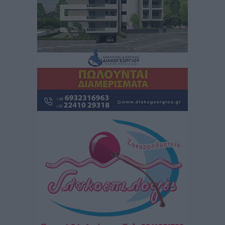
Τι αλλάζει το χωροταξικό στις τουριστικές επενδύσεις
Τοπικές Ειδήσεις
•
πριν 14 ώρες
ΥΠΑΑΤ: 12,5 εκατ. ευρώ στις 13 Περιφέρειες για μέτρα
βιοασφάλειας
Τοπικές Ειδήσεις
•
πριν 14 ώρες
Ποιοι φοιτητές μπορούν να λάβουν ενίσχυση για
στέγη έως 2.500 ευρώ
Ειδήσεις
•
πριν 14 ώρες
«Γιατί οι Τούρκοι συρρέουν στα ελληνικά νησιά»:
Τουρκική εφημερίδα εξηγεί τους λόγους που οι
γείτονες προτιμούν την Ελλάδα για διακοπές
Τοπικές Ειδήσεις
•
πριν 14 ώρες
«Μουσικό Ταξίδι στο Αιγαίο»: Η Ρόδος έγραψε μια