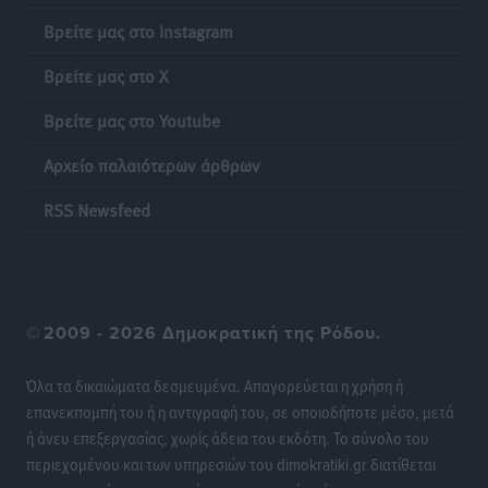
αντιδιαβρωτικών έργων και την άμεση ενίσχυση
Βρείτε μας στο Instagram
αγροτών και κτηνοτρόφων που υπέστησαν ζημιές,
Βρείτε μας στο X
ζητά ο Μάνος Κόνσολας
Τοπικές Ειδήσεις
•
πριν 21 ώρες
Βρείτε μας στο Youtube
Αρχείο παλαιότερων άρθρων
Θεσμοθετείται από σήμερα το νέο Ειδικό Χωροταξικό
Πλαίσιο για τον Τουρισμό με κοινή υπουργική
RSS Newsfeed
απόφαση
Ειδήσεις
•
πριν 21 ώρες
4η Γιορτή των Γιαρένιων στ’ Απόλλωνα Ρόδου το
Σάββατο 8 Αυγούστου
©
2009 - 2026 Δημοκρατική της Ρόδου.
Πολιτιστικά
•
πριν 22 ώρες
Όλα τα δικαιώματα δεσμευμένα. Απαγορεύεται η χρήση ή
επανεκπομπή του ή η αντιγραφή του, σε οποιοδήποτε μέσο, μετά
«Στέρεψε» η αγορά από πινακίδες κυκλοφορίας:
ή άνευ επεξεργασίας, χωρίς άδεια του εκδότη. Το σύνολο του
Χιλιάδες αυτοκίνητα παραμένουν αταξινόμητα – Λύση
περιεχομένου και των υπηρεσιών του dimokratiki.gr διατίθεται
αναζητά το υπουργείο