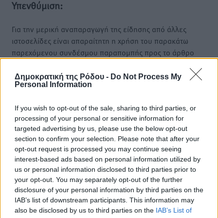
Υπενθύμιση:
Για την μερική αναπαραγωγή της είδησης από άλλες
ιστοσελίδες είναι απαραίτητη η χρήση του παρακάτω
παρεχόμενου συνδέσμου παραπομπής προς το άρθρο
της Δημοκρατικής.
Δημοκρατική της Ρόδου -
Do Not Process My
Personal Information
If you wish to opt-out of the sale, sharing to third parties, or
processing of your personal or sensitive information for
o καιρός τώρα:
targeted advertising by us, please use the below opt-out
section to confirm your selection. Please note that after your
25
°
opt-out request is processed you may continue seeing
αίθριος καιρός
interest-based ads based on personal information utilized by
51
%
us or personal information disclosed to third parties prior to
11
km/h
your opt-out. You may separately opt-out of the further
Δ
disclosure of your personal information by third parties on the
25
27
IAB’s list of downstream participants. This information may
°/
°
also be disclosed by us to third parties on the
IAB’s List of
06:18