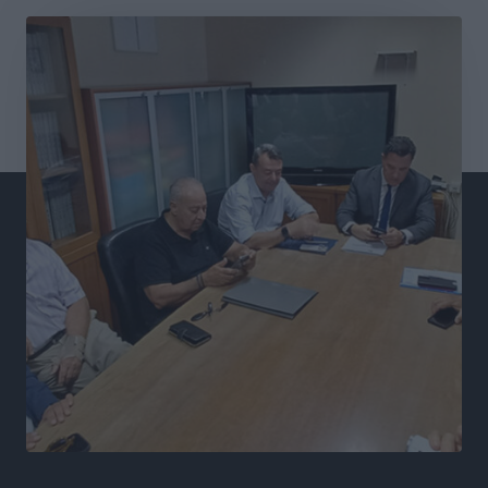
Αθλητικά
•
πριν 17 ώρες
ΣΚΟΕ: Σαββατοκύριακο με αγώνες από τον Σ.Σ. Ρόδου
Αθλητικά
•
πριν 17 ώρες
Συνελήφθη 37χρονη στη Ρόδο γιατί είχε αφήσει τα
τρία ανήλικα παιδιά της χωρίς επιτήρηση
Τοπικές Ειδήσεις
•
πριν 18 ώρες
Σταυρός Καλυθιών: Απέκτησε την Φωτεινή Πιζάνια
Αθλητικά
•
πριν 18 ώρες
Το Yucatan Show έρχεται στη Ρόδο με τον Frankie
Lluc
Πολιτιστικά
•
πριν 19 ώρες
Σι Τζέι Χάρις: «Να πανηγυρίσουμε πολλές νίκες μαζί»