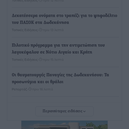
Τοπικές Ειδήσεις
•
πριν 12 λεπτά
Δεκατέσσερα ονόματα στο τραπέζι για το ψηφοδέλτιο
του ΠΑΣΟΚ στα Δωδεκάνησα
Τοπικές Ειδήσεις
•
πριν 13 λεπτά
Πιλοτικό πρόγραμμα για την αντιμετώπιση του
λαγοκέφαλου σε Νότιο Αιγαίο και Κρήτη
Τοπικές Ειδήσεις
•
πριν 15 λεπτά
Οι θαυματουργές Παναγίες της Δωδεκανήσου: Τα
προσωνύμια και οι θρύλοι
Ρεπορτάζ
•
πριν 16 λεπτά
Τριήμερο εξόδου: Πάνω από 129.000 επιβάτες
Περισσότερες ειδήσεις
αναχωρούν από Πειραιά, Ραφήνα και Λαύριο
Ειδήσεις
•
πριν 14 ώρες