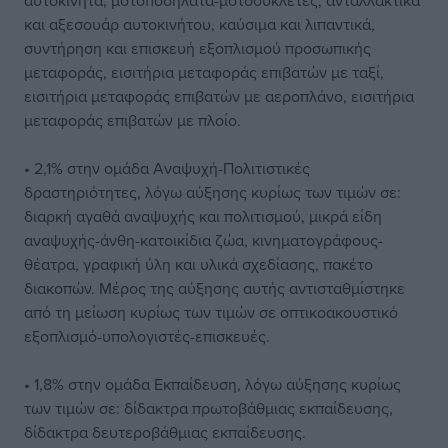
αυτοκίνητα, μοτοποδήλατα-μοτοσυκλέτες, ανταλλακτικά
και αξεσουάρ αυτοκινήτου, καύσιμα και λιπαντικά,
συντήρηση και επισκευή εξοπλισμού προσωπικής
μεταφοράς, εισιτήρια μεταφοράς επιβατών με ταξί,
εισιτήρια μεταφοράς επιβατών με αεροπλάνο, εισιτήρια
μεταφοράς επιβατών με πλοίο.
• 2,1% στην ομάδα Αναψυχή-Πολιτιστικές
δραστηριότητες, λόγω αύξησης κυρίως των τιμών σε:
διαρκή αγαθά αναψυχής και πολιτισμού, μικρά είδη
αναψυχής-άνθη-κατοικίδια ζώα, κινηματογράφους-
θέατρα, γραφική ύλη και υλικά σχεδίασης, πακέτο
διακοπών. Μέρος της αύξησης αυτής αντισταθμίστηκε
από τη μείωση κυρίως των τιμών σε οπτικοακουστικό
εξοπλισμό-υπολογιστές-επισκευές.
• 1,8% στην ομάδα Εκπαίδευση, λόγω αύξησης κυρίως
των τιμών σε: δίδακτρα πρωτοβάθμιας εκπαίδευσης,
δίδακτρα δευτεροβάθμιας εκπαίδευσης.