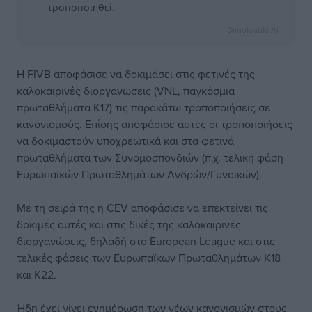
τροποποιηθεί.
Dimokratiki AI
Η FIVB αποφάσισε να δοκιμάσει στις φετινές της
καλοκαιρινές διοργανώσεις (VNL, παγκόσμια
πρωταθλήματα Κ17) τις παρακάτω τροποποιήσεις σε
κανονισμούς. Επίσης αποφάσισε αυτές οι τροποποιήσεις
να δοκιμαστούν υποχρεωτικά και στα φετινά
πρωταθλήματα των Συνομοσπονδιών (π.χ. τελική φάση
Ευρωπαϊκών Πρωταθλημάτων Ανδρών/Γυναικών).
Με τη σειρά της η CEV αποφάσισε να επεκτείνει τις
δοκιμές αυτές και στις δικές της καλοκαιρινές
διοργανώσεις, δηλαδή στο European League και στις
τελικές φάσεις των Ευρωπαϊκών Πρωταθλημάτων Κ18
και Κ22.
Ήδη έχει γίνει ενημέρωση των νέων κανονισμών στους