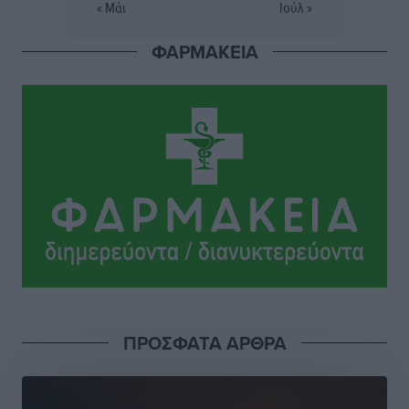
« Μάι
Ιούλ »
Πού κινούνται οι κρατήσεις last minute σε Ελλάδα
ΦΑΡΜΑΚΕΙΑ
από Γερμανούς
Ειδήσεις
•
πριν 15 ώρες
Οδηγός στη Ρόδο τράκαρε σταθμευμένο αυτοκίνητο,
παρέσυρε 72χρονο και διέφυγε
Τοπικές Ειδήσεις
•
πριν 15 ώρες
Το νέο Ειδικό Χωροταξικό για τον Τουρισμό
ξανασχεδιάζει τον επενδυτικό χάρτη της Ρόδου
Τοπικές Ειδήσεις
•
πριν 16 ώρες
Γιάννης Βασιλάκης: «Η Πρωτοβάθμια Φροντίδα
ΠΡΟΣΦΑΤΑ ΑΡΘΡΑ
Υγείας πρέπει να φτάνει σε κάθε γωνιά – Ενισχύουμε
τις δομές, δεν τις αποδυναμώνουμε»
Συνεντεύξεις
•
πριν 16 ώρες