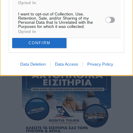
Opted In
πρόγνωση:
30
°
I want to opt-out of Collection, Use,
Retention, Sale, and/or Sharing of my
ΤΡ
Personal Data that Is Unrelated with the
28
°
Purposes for which it was collected.
Opted In
ΤΕ
29
°
CONFIRM
ΠΕ
30
°
ΠΑ
Data Deletion
Data Access
Privacy Policy