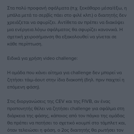
Στα πολύ προφανή σφάλματα (π.χ. ξεκάθαρο μέσα/έξω, η
μπάλα μετά το σερβίς πάει στο φιλέ κλπ.) ο διαιτητής δεν
χρειάζεται να σφυρίζει. Αντίθετα αν πρέπει να διακόψει
μια ενέργεια λόγω σφάλματος θα σφυρίζει κανονικά. Η
σχετική χειροσήμανση θα εξακολουθεί να γίνεται σε
κάθε περίπτωση.
Ειδικά για χρήση video challenge:
Η ομάδα που κάνει αίτημα για challenge δεν μπορεί να
ζητήσει τάιμ-άουτ στην ίδια διακοπή (δηλ. πριν παιχτεί η
επόμενη φάση).
Στις διοργανώσεις της CEV και της FIVB, αν ένας
προπονητής θέλει να ζητήσει challenge για σφάλμα στη
διάρκεια της φάσης, κάποιος από τον πάγκο της ομάδας
θα πρέπει να πατήσει το σχετικό κουμπί στο τάμπλετ και,
όταν τελειώσει η φάση, ο 2ος διαιτητής θα ρωτήσει τον