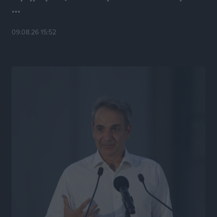
...
Τσαμπίκα Διαμαντή: Η Ρόδος δεν μπορεί να σχεδιάζει
09.08.26 15:52
το μέλλον της μέσα στην αβεβαιότητα
Συνεντεύξεις
•
πριν 16 ώρες
Η υπογεννητικότητα βάζει λουκέτο σε 11 σχολεία
Πρωτοβάθμιας στα Δωδεκάνησα
Ρεπορτάζ
•
πριν 16 ώρες
Κ. Σπανός: Παρά την αυξημένη τουριστική κίνηση, η
αγορά της Ρόδου κινείται κάτω από τις προσδοκίες
Ρεπορτάζ
•
πριν 16 ώρες
Ο λαγοκέφαλος βρήκε επιτέλους τιμή, μένει να βρεθεί
και σχέδιο
Δημο-Κρίσεις
•
πριν 16 ώρες