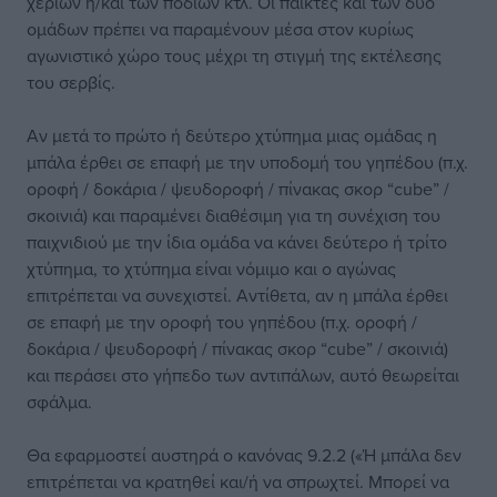
χεριών ή/και των ποδιών κτλ. Οι παίκτες και των δύο
ομάδων πρέπει να παραμένουν μέσα στον κυρίως
αγωνιστικό χώρο τους μέχρι τη στιγμή της εκτέλεσης
του σερβίς.
Αν μετά το πρώτο ή δεύτερο χτύπημα μιας ομάδας η
μπάλα έρθει σε επαφή με την υποδομή του γηπέδου (π.χ.
οροφή / δοκάρια / ψευδοροφή / πίνακας σκορ “cube” /
σκοινιά) και παραμένει διαθέσιμη για τη συνέχιση του
παιχνιδιού με την ίδια ομάδα να κάνει δεύτερο ή τρίτο
χτύπημα, το χτύπημα είναι νόμιμο και ο αγώνας
επιτρέπεται να συνεχιστεί. Αντίθετα, αν η μπάλα έρθει
σε επαφή με την οροφή του γηπέδου (π.χ. oροφή /
δοκάρια / ψευδοροφή / πίνακας σκορ “cube” / σκοινιά)
και περάσει στο γήπεδο των αντιπάλων, αυτό θεωρείται
σφάλμα.
Θα εφαρμοστεί αυστηρά ο κανόνας 9.2.2 («Ή μπάλα δεν
επιτρέπεται να κρατηθεί και/ή να σπρωχτεί. Μπορεί να