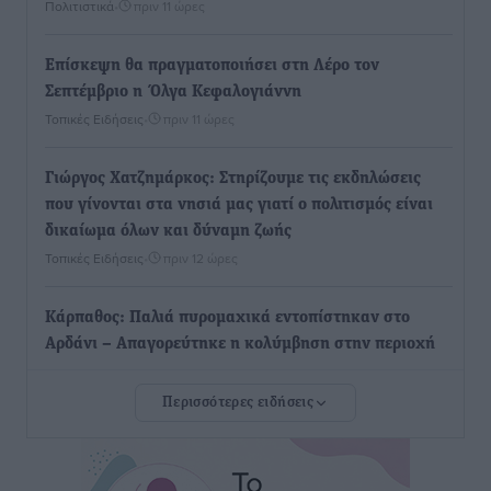
Πολιτιστικά
•
πριν 11 ώρες
Επίσκεψη θα πραγματοποιήσει στη Λέρο τον
Σεπτέμβριο η Όλγα Κεφαλογιάννη
Τοπικές Ειδήσεις
•
πριν 11 ώρες
Γιώργος Χατζημάρκος: Στηρίζουμε τις εκδηλώσεις
που γίνονται στα νησιά μας γιατί ο πολιτισμός είναι
δικαίωμα όλων και δύναμη ζωής
Τοπικές Ειδήσεις
•
πριν 12 ώρες
Κάρπαθος: Παλιά πυρομαχικά εντοπίστηκαν στο
Αρδάνι – Απαγορεύτηκε η κολύμβηση στην περιοχή
Τοπικές Ειδήσεις
•
πριν 12 ώρες
Περισσότερες ειδήσεις
Τουρνάς για φωτιές: «Κανένα περιθώριο
εφησυχασμού» – Σε πλήρη ετοιμότητα ο μηχανισμός
Ειδήσεις
•
πριν 13 ώρες