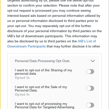
targeted advertising by us, please use the below opt-out
section to confirm your selection. Please note that after your
Για την μερική αναπαραγωγή της είδησης από άλλες
opt-out request is processed you may continue seeing
ιστοσελίδες είναι απαραίτητη η χρήση του παρακάτω
interest-based ads based on personal information utilized by
us or personal information disclosed to third parties prior to
παρεχόμενου συνδέσμου παραπομπής προς το άρθρο
your opt-out. You may separately opt-out of the further
της Δημοκρατικής.
disclosure of your personal information by third parties on the
IAB’s list of downstream participants. This information may
also be disclosed by us to third parties on the
IAB’s List of
Downstream Participants
that may further disclose it to other
third parties.
o καιρός τώρα:
Personal Data Processing Opt Outs
27
°
I want to opt-out of the Sharing of my
αραιές νεφώσεις
personal data.
42
Opted In
%
11
km/h
I want to opt-out of the Sale of my
Δ-ΒΔ
Personal Data.
Opted In
27
27
°/
°
06:19
I want to opt-out of processing my
20:05
Personal Data for Targeted Advertising.