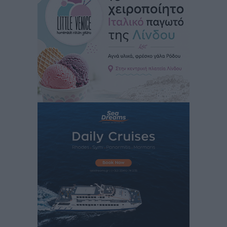
Καιρός: Επιμένουν οι υψηλές θερμοκρασίες – Ισχυρά
μελτέμια έως 9 μποφόρ, σε «Red Code» 6 περιοχές
Τοπικές Ειδήσεις
•
πριν 14 ώρες
Τα φοιτητικά ενοίκια «τινάζουν στον αέρα» τους
οικογενειακούς προϋπολογισμούς
Ειδήσεις
•
πριν 14 ώρες
Δύο νέοι ξενώνες παραδόθηκαν στις Ένοπλες
Δυνάμεις στη νήσο Ρω
Τοπικές Ειδήσεις
•
πριν 14 ώρες
Συνεχίζεται η έξοδος του Αυγούστου – Πάνω από
34.000 αναχωρούν σήμερα μόνο από τον Πειραιά
Ειδήσεις
•
πριν 14 ώρες