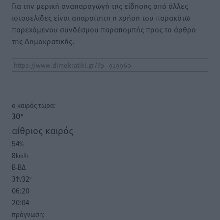
Για την μερική αναπαραγωγή της είδησης από άλλες
ιστοσελίδες είναι απαραίτητη η χρήση του παρακάτω
παρεχόμενου συνδέσμου παραπομπής προς το άρθρο
της Δημοκρατικής.
o καιρός τώρα:
30
°
αίθριος καιρός
54
%
8
km/h
Β-ΒΔ
31
32
°/
°
06:20
20:04
πρόγνωση: