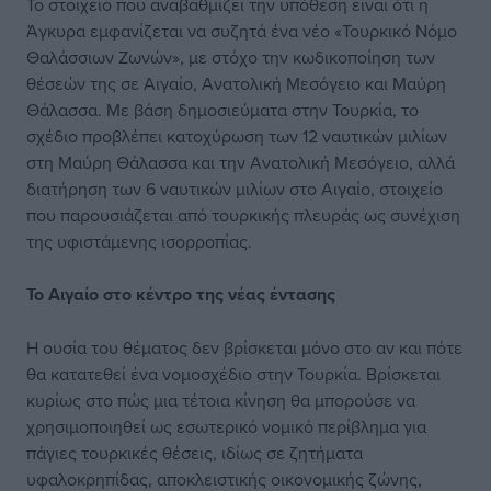
Το στοιχείο που αναβαθμίζει την υπόθεση είναι ότι η
Άγκυρα εμφανίζεται να συζητά ένα νέο «Τουρκικό Νόμο
Θαλάσσιων Ζωνών», με στόχο την κωδικοποίηση των
θέσεών της σε Αιγαίο, Ανατολική Μεσόγειο και Μαύρη
Θάλασσα. Με βάση δημοσιεύματα στην Τουρκία, το
σχέδιο προβλέπει κατοχύρωση των 12 ναυτικών μιλίων
στη Μαύρη Θάλασσα και την Ανατολική Μεσόγειο, αλλά
διατήρηση των 6 ναυτικών μιλίων στο Αιγαίο, στοιχείο
που παρουσιάζεται από τουρκικής πλευράς ως συνέχιση
της υφιστάμενης ισορροπίας.
Το Αιγαίο στο κέντρο της νέας έντασης
Η ουσία του θέματος δεν βρίσκεται μόνο στο αν και πότε
θα κατατεθεί ένα νομοσχέδιο στην Τουρκία. Βρίσκεται
κυρίως στο πώς μια τέτοια κίνηση θα μπορούσε να
χρησιμοποιηθεί ως εσωτερικό νομικό περίβλημα για
πάγιες τουρκικές θέσεις, ιδίως σε ζητήματα
υφαλοκρηπίδας, αποκλειστικής οικονομικής ζώνης,