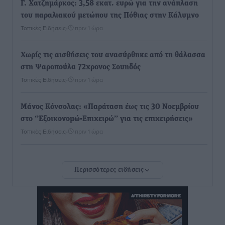
Γ. Χατζημάρκος: 3,58 εκατ. ευρώ για την ανάπλαση
του παραλιακού μετώπου της Πόθιας στην Κάλυμνο
Τοπικές Ειδήσεις
•
πριν 1 ώρα
Χωρίς τις αισθήσεις του ανασύρθηκε από τη θάλασσα
στη Ψαροπούλα 72χρονος Σουηδός
Τοπικές Ειδήσεις
•
πριν 1 ώρα
Μάνος Κόνσολας: «Παράταση έως τις 30 Νοεμβρίου
στο ‘’Εξοικονομώ-Επιχειρώ’’ για τις επιχειρήσεις»
Τοπικές Ειδήσεις
•
πριν 1 ώρα
Σωματείο Συνταξιούχων ΙΚΑ Ρόδου: Ελλείψεις στη
Περισσότερες ειδήσεις
Πρωτοβάθμια Φροντίδα Υγείας στο νησί μας
Τοπικές Ειδήσεις
•
πριν 2 ώρες
Προχωρά η ανάπλαση του παράκτιου μετώπου της
Πόθιας με χρηματοδότηση 3,58 εκατ. ευρώ από το