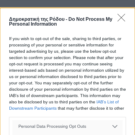
Δημοκρατική της Ρόδου -
Do Not Process My
ΔΙΑΒΑΣΕ ΕΠΙΣΗΣ
Personal Information
ΤΟΠΙΚΈΣ ΕΙΔΉΣΕΙΣ
If you wish to opt-out of the sale, sharing to third parties, or
Συνελήφθη 73χρονος για διάθεση αλκοόλ σε ανηλίκους
processing of your personal or sensitive information for
στη Ρόδο
targeted advertising by us, please use the below opt-out
10.08.26 · 13:33
section to confirm your selection. Please note that after your
ΤΟΠΙΚΈΣ ΕΙΔΉΣΕΙΣ
opt-out request is processed you may continue seeing
Πραγματοποιήθηκαν 43.881 έλεγχοι και βεβαιώθηκαν
interest-based ads based on personal information utilized by
12.272 παραβάσεις από την αστυνομία τον Ιούλιο
us or personal information disclosed to third parties prior to
10.08.26 · 13:20
your opt-out. You may separately opt-out of the further
disclosure of your personal information by third parties on the
ΤΟΠΙΚΈΣ ΕΙΔΉΣΕΙΣ
IAB’s list of downstream participants. This information may
Συνελήφθησαν δύο αλλοδαπές για λαθρεμπόριο
also be disclosed by us to third parties on the
IAB’s List of
καπνικών προϊόντων στη Ρόδο – Κατασχέθηκαν -3.928-
Downstream Participants
that may further disclose it to other
πακέτα χωρίς ειδική ταινία φορολόγησης
third parties.
10.08.26 · 13:04
Personal Data Processing Opt Outs
Σχολιασμός Άρθρου