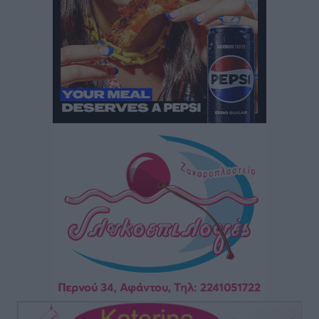
ΕΣΠΑ 2021-2027
Τοπικές Ειδήσεις
•
πριν 2 ώρες
Την Παρασκευή 21 Αυγούστου η τελετή εγκαινίων
του νέου Περιφερειακού Πολυδύναμου Ιατρείου
Γενναδίου παρουσία του Άδωνι Γεωργιάδη
Τοπικές Ειδήσεις
•
πριν 2 ώρες
Στη Λέρο ο πρόεδρος του ΠΑΣΟΚ Νίκος Ανδρουλάκης
Τοπικές Ειδήσεις
•
πριν 3 ώρες
Στα 2-2,35 GW ο στόχος για τα πρώτα υπεράκτια
αιολικά πάρκα που θα λειτουργήσουν στη χώρα μας
Ειδήσεις
•
πριν 4 ώρες
Η Ελλάδα κρατά το τουριστικό momentum, παρά τις
γεωπολιτικές αναταράξεις