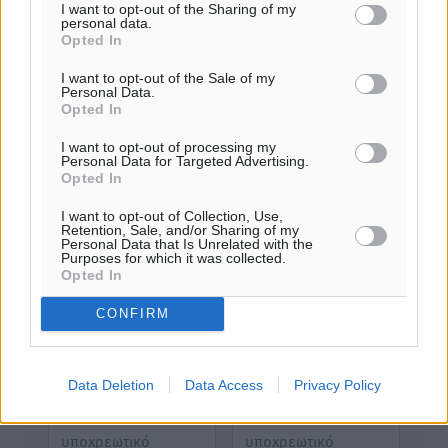
I want to opt-out of the Sharing of my
personal data.
Opted In
Τα σχόλια εκφράζουν αποκλειστικά τον εκάστοτε
σχολιαστή. Η Δημοκρατική δεν υιοθετεί αυτές τις
I want to opt-out of the Sale of my
απόψεις. Διατηρούμε το δικαίωμα να διαγράψουμε όποια
Personal Data.
Opted In
σχόλια θεωρούμε προσβλητικά ή περιέχουν ύβρεις, χωρίς
καμμία προειδοποίηση. Χρήστες που δεν τηρούν τους
I want to opt-out of processing my
όρους χρήσης αποκλείονται.
Personal Data for Targeted Advertising.
Opted In
I want to opt-out of Collection, Use,
Retention, Sale, and/or Sharing of my
Προσθέστε ένα σχόλιο
Personal Data that Is Unrelated with the
Purposes for which it was collected.
Opted In
Το E-mail δεν θα δημοσιευτεί.
CONFIRM
Πρέπει να συμπληρωθούν όλα τα πεδία για την
υποβολή του σχολίου.
Data Deletion
Data Access
Privacy Policy
Όνοματεπώνυμο
Email