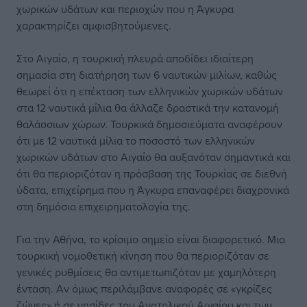
χωρικών υδάτων και περιοχών που η Άγκυρα
χαρακτηρίζει αμφισβητούμενες.
Στο Αιγαίο, η τουρκική πλευρά αποδίδει ιδιαίτερη
σημασία στη διατήρηση των 6 ναυτικών μιλίων, καθώς
θεωρεί ότι η επέκταση των ελληνικών χωρικών υδάτων
στα 12 ναυτικά μίλια θα άλλαζε δραστικά την κατανομή
θαλάσσιων χώρων. Τουρκικά δημοσιεύματα αναφέρουν
ότι με 12 ναυτικά μίλια το ποσοστό των ελληνικών
χωρικών υδάτων στο Αιγαίο θα αυξανόταν σημαντικά και
ότι θα περιοριζόταν η πρόσβαση της Τουρκίας σε διεθνή
ύδατα, επιχείρημα που η Άγκυρα επαναφέρει διαχρονικά
στη δημόσια επιχειρηματολογία της.
Για την Αθήνα, το κρίσιμο σημείο είναι διαφορετικό. Μια
τουρκική νομοθετική κίνηση που θα περιοριζόταν σε
γενικές ρυθμίσεις θα αντιμετωπιζόταν με χαμηλότερη
ένταση. Αν όμως περιλάμβανε αναφορές σε «γκρίζες
ζώνες» ή σε νησίδες του Ανατολικού Αιγαίου και των