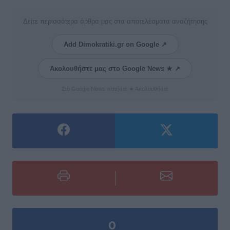
Δείτε περισσότερα άρθρα μας στα αποτελέσματα αναζήτησης
Add Dimokratiki.gr on Google ↗
Ακολουθήστε μας στο Google News ★ ↗
Στο Google News πατήστε ★ Ακολουθήστε
0