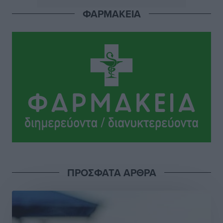
Ειδήσεις
•
πριν 4 ώρες
ΦΑΡΜΑΚΕΙΑ
Αστυπάλαια: Το φως που μένει αναμμένο στο κάστρο
Τοπικές Ειδήσεις
•
πριν 5 ώρες
Τουρισμός: «Φτωχός συγγενής κάμπινγκ και
τροχόσπιτα
Ειδήσεις
•
πριν 5 ώρες
Έφυγε από τη ζωή ο επί σειρά ετών εφημέριος στον
ιερό Ναό του Αγίου Νικολάου Παστίδας Μιχαήλ
Καψάλης
Τοπικές Ειδήσεις
•
πριν 22 ώρες
ΠΡΟΣΦΑΤΑ ΑΡΘΡΑ
Αποκαλυπτήρια για την «Ατζέντα 2030» από το βήμα
της ΔΕΘ
Ειδήσεις
•
πριν 24 ώρες