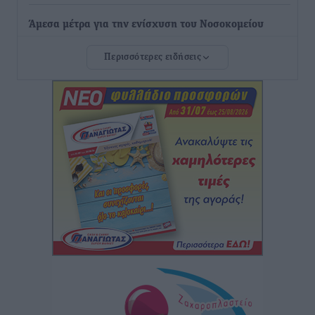
Άμεσα μέτρα για την ενίσχυση του Νοσοκομείου
Ρόδου και αντιμετώπιση των ελλείψεων προσωπικού
Περισσότερες ειδήσεις
ανακοίνωσε ο Άδωνις Γεωργιάδης
Τοπικές Ειδήσεις
•
πριν 10 ώρες
Iατρικός Σύλλογος Ροδου προς Α. Γεωργιάδη:
Στρατηγικές Προτάσεις για την Ενίσχυση της
Δημόσιας Υγείας στη Νησιωτική Ελλάδα και στα
Νοσοκομεία της Γ΄ Ζώνης
Τοπικές Ειδήσεις
•
πριν 10 ώρες
Πάνθηρες: Ξεκίνησαν αισιόδοξοι για την παρθενική
“πτήση” τους
Αθλητικά
•
πριν 10 ώρες
Άρης Αρχαγγέλου: Στο πλευρό του άτυχου Ιάκωβου
Θωμά