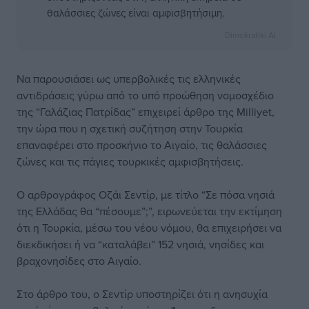
θαλάσσιες ζώνες είναι αμφισβητήσιμη.
Dimokratiki AI
Να παρουσιάσει ως υπερβολικές τις ελληνικές
αντιδράσεις γύρω από το υπό προώθηση νομοσχέδιο
της “Γαλάζιας Πατρίδας” επιχειρεί άρθρο της Milliyet,
την ώρα που η σχετική συζήτηση στην Τουρκία
επαναφέρει στο προσκήνιο το Αιγαίο, τις θαλάσσιες
ζώνες και τις πάγιες τουρκικές αμφισβητήσεις.
Ο αρθρογράφος Οζάι Σεντίρ, με τίτλο “Σε πόσα νησιά
της Ελλάδας θα “πέσουμε”;”, ειρωνεύεται την εκτίμηση
ότι η Τουρκία, μέσω του νέου νόμου, θα επιχειρήσει να
διεκδικήσει ή να “καταλάβει” 152 νησιά, νησίδες και
βραχονησίδες στο Αιγαίο.
Στο άρθρο του, ο Σεντίρ υποστηρίζει ότι η ανησυχία