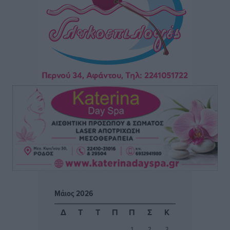
Αθλητικά
•
πριν 10 ώρες
Φοίβος: Η μεγάλη επιστροφή του Μπρένο Σαλβατιέρα
Αθλητικά
•
πριν 10 ώρες
Κλεάνθης: Έτοιμες οι κάρτες διαρκείας της νέας
σεζόν
Αθλητικά
•
πριν 10 ώρες
Ατρόμητος Διμυλιάς: Ο Μαργαρίτης και μία
αδιαπραγμάτευτη φιλοσοφία
Αθλητικά
•
πριν 10 ώρες
Γ.Σ. Διαγόρας: Επέστρεψε στις Ακαδημίες η Ειρήνη
Μάιος 2026
Παπαεμμανουήλ
Αθλητικά
•
πριν 11 ώρες
Δ
Τ
Τ
Π
Π
Σ
Κ
1
2
3