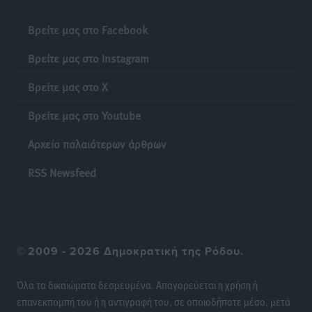
Νέες τουρκικές παραβιάσεις στο Αιγαίο – Μία
εμπλοκή με ελληνικά μαχητικά
Βρείτε μας στο Facebook
Ειδήσεις
•
πριν 18 ώρες
Βρείτε μας στο Instagram
Γονικές παροχές: Οι παγίδες στις μεταφορές
Βρείτε μας στο X
χρημάτων που μπορεί να κοστίσουν σε φόρο
Ειδήσεις
•
πριν 18 ώρες
Βρείτε μας στο Youtube
Αρχείο παλαιότερων άρθρων
Η επόμενη παγκόσμια δύναμη στα υδροπλάνα μπορεί
να είναι η Ελλάδα
RSS Newsfeed
Ειδήσεις
•
πριν 18 ώρες
Στη Σύμη η Φαίη Σκορδά επισκέφθηκε την Ιερά Μονή
του Πανορμίτη
©
2009 - 2026 Δημοκρατική της Ρόδου.
Τοπικές Ειδήσεις
•
πριν 18 ώρες
Όλα τα δικαιώματα δεσμευμένα. Απαγορεύεται η χρήση ή
Σερβία: Ανακάμπτουν οι τουριστικές ροές προς την
επανεκπομπή του ή η αντιγραφή του, σε οποιοδήποτε μέσο, μετά
Ελλάδα