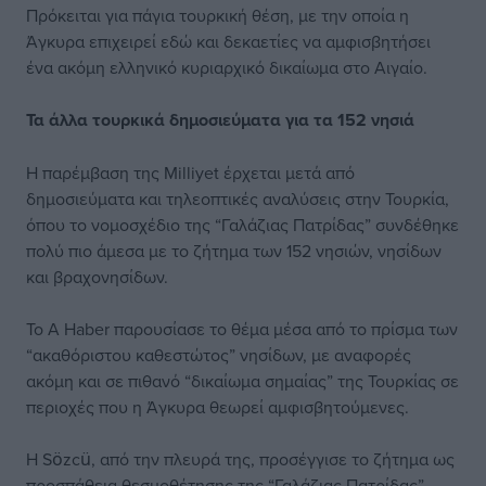
Πρόκειται για πάγια τουρκική θέση, με την οποία η
Άγκυρα επιχειρεί εδώ και δεκαετίες να αμφισβητήσει
ένα ακόμη ελληνικό κυριαρχικό δικαίωμα στο Αιγαίο.
Τα άλλα τουρκικά δημοσιεύματα για τα 152 νησιά
Η παρέμβαση της Milliyet έρχεται μετά από
δημοσιεύματα και τηλεοπτικές αναλύσεις στην Τουρκία,
όπου το νομοσχέδιο της “Γαλάζιας Πατρίδας” συνδέθηκε
πολύ πιο άμεσα με το ζήτημα των 152 νησιών, νησίδων
και βραχονησίδων.
Το A Haber παρουσίασε το θέμα μέσα από το πρίσμα των
“ακαθόριστου καθεστώτος” νησίδων, με αναφορές
ακόμη και σε πιθανό “δικαίωμα σημαίας” της Τουρκίας σε
περιοχές που η Άγκυρα θεωρεί αμφισβητούμενες.
Η Sözcü, από την πλευρά της, προσέγγισε το ζήτημα ως
προσπάθεια θεσμοθέτησης της “Γαλάζιας Πατρίδας”,