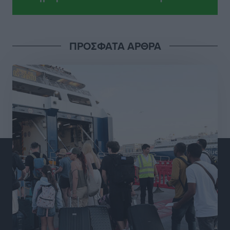
Ροδήλιος: Ο απολογισμός από το Πανελλήνιο
Πρωτάθλημα Πίστας
Αθλητικά
•
πριν 14 ώρες
ΠΡΟΣΦΑΤΑ ΑΡΘΡΑ
Διαγόρας: Μετεγγραφικό ντεμαράζ
Αθλητικά
•
πριν 14 ώρες
Γ.Σ. Διαγόρας: Εντατική προετοιμασία και επιστροφή
Ρίζου στις Ακαδημίες
Αθλητικά
•
πριν 14 ώρες
Εθνική Ανδρών: Ραντεβού στο Telekom Center Athens
Αθλητικά
•
πριν 14 ώρες
ΕΠΟ: Απέσυρε τη στήριξή της στην υποψηφιότητα
του Ινφαντίνο
Αθλητικά
•
πριν 14 ώρες