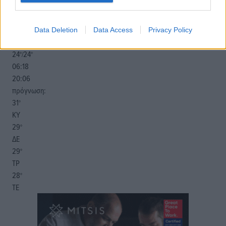
αίθριος καιρός
41
%
14
km/h
Data Deletion
Data Access
Privacy Policy
Δ-ΒΔ
24
24
°/
°
06:18
20:06
πρόγνωση:
31
°
ΚΥ
29
°
ΔΕ
29
°
ΤΡ
28
°
ΤΕ