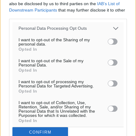
also be disclosed by us to third parties on the
IAB’s List of
Downstream Participants
that may further disclose it to other
third parties.
Personal Data Processing Opt Outs
I want to opt-out of the Sharing of my
personal data.
Υπενθύμιση:
Opted In
Για την μερική αναπαραγωγή της είδησης από άλλες
I want to opt-out of the Sale of my
Personal Data.
ιστοσελίδες είναι απαραίτητη η χρήση του παρακάτω
Opted In
παρεχόμενου συνδέσμου παραπομπής προς το άρθρο
I want to opt-out of processing my
της Δημοκρατικής.
Personal Data for Targeted Advertising.
Opted In
I want to opt-out of Collection, Use,
Retention, Sale, and/or Sharing of my
Personal Data that Is Unrelated with the
Purposes for which it was collected.
Opted In
o καιρός τώρα:
24
°
CONFIRM