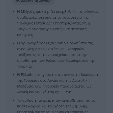
▶
Ακούστε τη Σύνοψη
Η Milliyet χαρακτηρίζει υπερβολικές τις ελληνικές
αντιδράσεις σχετικά με το νομοσχέδιο της
"Γαλάζιας Πατρίδας", υποστηρίζοντας ότι η
Τουρκία δεν προγραμματίζει επεκτατικές
ενέργειες.
Ο αρθρογράφος Οζάι Σεντίρ ειρωνεύεται τις
ανησυχίες για την κατάληψη 152 νησιών,
τονίζοντας ότι το νομοσχέδιο αφορά την
οριοθέτηση των θαλάσσιων δικαιωμάτων της
Τουρκίας.
Η Ελλάδα κατηγορείται ότι αγνοεί τα δικαιώματα
της Τουρκίας στο Αιγαίο και την Ανατολική
Μεσόγειο, ενώ η Τουρκία παρουσιάζεται ως
λογική και νομικά τεκμηριωμένη.
Το άρθρο επαναφέρει την αμφισβήτηση για το
Καστελλόριζο και τον χάρτη της Σεβίλλης,
υποστηρίζοντας ότι η ελληνική επήρεια σε