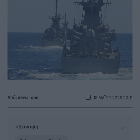
Από:
news room
18 ΜΑΪ́ΟΥ 2026 20:11
Σύνοψη
⌄
✦