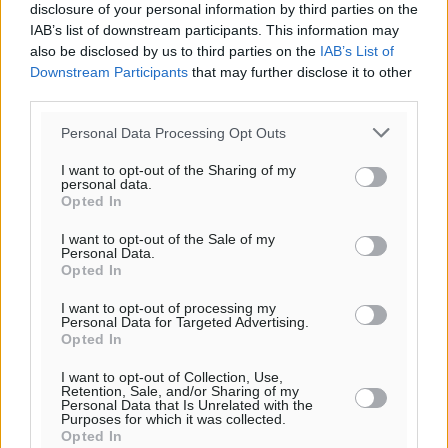
disclosure of your personal information by third parties on the
IAB’s list of downstream participants. This information may
also be disclosed by us to third parties on the
IAB’s List of
Downstream Participants
that may further disclose it to other
third parties.
Personal Data Processing Opt Outs
I want to opt-out of the Sharing of my
Υπενθύμιση:
personal data.
Opted In
Για την μερική αναπαραγωγή της είδησης από άλλες
I want to opt-out of the Sale of my
ιστοσελίδες είναι απαραίτητη η χρήση του παρακάτω
Personal Data.
παρεχόμενου συνδέσμου παραπομπής προς το άρθρο
Opted In
της Δημοκρατικής.
I want to opt-out of processing my
Personal Data for Targeted Advertising.
Opted In
I want to opt-out of Collection, Use,
Retention, Sale, and/or Sharing of my
Personal Data that Is Unrelated with the
Purposes for which it was collected.
o καιρός τώρα:
Opted In