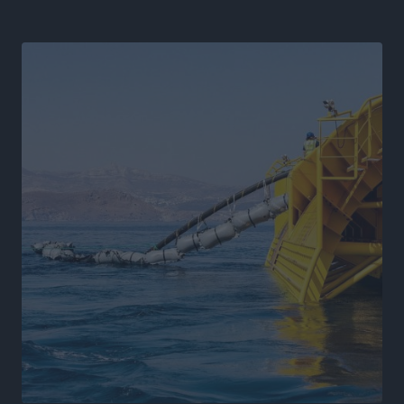
Η Μανίσα πήρε Buie και Davis
Αθλητικά
•
πριν 9 ώρες
Γ.Σ. Ηπιόνη: «Προπονητική ομάδα με εμπειρία,
επιστημονική γνώση και σύγχρονες μεθόδους»
Αθλητικά
•
πριν 9 ώρες
Α.Σ. Ρόδος: Ξανά στα «πράσινα» ο Νίκος Κοντίτσης
Αθλητικά
•
πριν 10 ώρες
Συναυλία Μάριου Φραγκούλη – Γιώργου Περρή στην
Κάσο
Πολιτιστικά
•
πριν 10 ώρες
Την άρση των εμποδίων για την άμεση λειτουργία του
βρεφονηπιακού σταθμού στην Κάσο, ζητά ο Μάνος
Κόνσολας