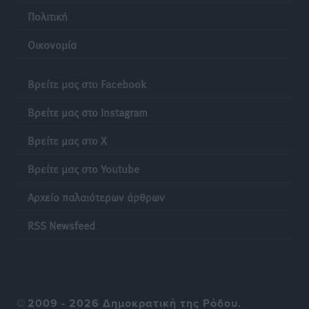
Ερώτηση Μπελέρη σε Κομισιόν για τη δημιουργία
Πολιτική
«σύγχρονου Ευρωπαϊκού Ταμείου Αντιμετώπισης
Οικονομία
Φυσικών Καταστροφών»
Ειδήσεις
•
πριν 13 ώρες
Βρείτε μας στο Facebook
Έκκληση γονέων για να λειτουργήσει ο
Βρείτε μας στο Instagram
Βρεφονηπιακός Σταθμός Κάσου
Τοπικές Ειδήσεις
•
πριν 13 ώρες
Βρείτε μας στο X
Βρείτε μας στο Youtube
Ακρίβεια: Σημαντικές οι διατακτικές σίτισης για 3
στους 4 εργαζομένους
Αρχείο παλαιότερων άρθρων
Ειδήσεις
•
πριν 13 ώρες
RSS Newsfeed
Κινητοποίηση της Πυροσβεστικής στην Κάρπαθο, για
τη φωτιά στην περιοχή Σάνταλο
Τοπικές Ειδήσεις
•
πριν 13 ώρες
©
2009 - 2026 Δημοκρατική της Ρόδου.