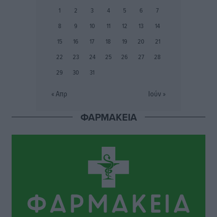
Φοίβος: Εν αναμονή του Νίκου Λαζίδη
1
2
3
4
5
6
7
Αθλητικά
•
πριν 6 ώρες
8
9
10
11
12
13
14
Ιάλυσος Β’: Νωρίς νωρίς μπήκαν στα βάσανα της
15
16
17
18
19
20
21
προετοιμασίας
22
23
24
25
26
27
28
Αθλητικά
•
πριν 6 ώρες
29
30
31
Εθνικός Αρχίπολης: Μεγάλο βήμα προόδου η ίδρυση
« Απρ
Ιούν »
Ακαδημίας
Αθλητικά
•
πριν 6 ώρες
ΦΑΡΜΑΚΕΙΑ
Ιππότες: Με το βλέμμα στραμμένο στο μέλλον
Αθλητικά
•
πριν 6 ώρες
ΠΑΜΕ ΣΤΟΙΧΗΜΑ: Περισσότερα από 95 εκατομμύρια
ευρώ σε κέρδη μοίρασε τον Ιούλιο
Αθλητικά
•
πριν 6 ώρες