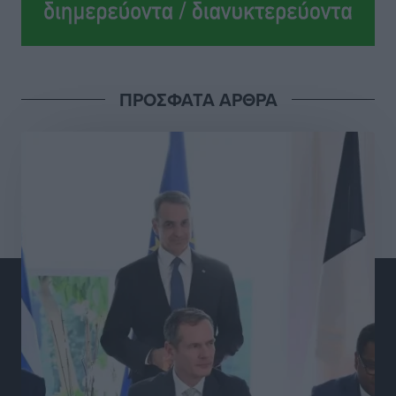
Ολοκλήρωση του έργου αναβάθμισης των
υποδομών του Νεστορίδειου Μελάθρου
Τοπικές Ειδήσεις
•
πριν 7 ώρες
ΠΡΟΣΦΑΤΑ ΑΡΘΡΑ
Γ.Σ. Διαγόρας: Στα «κυανέρυθρα» ο Janni Pembe
Αθλητικά
•
πριν 8 ώρες
Σύλληψη 21χρονου για ναρκωτικά στη Ρόδο
Τοπικές Ειδήσεις
•
πριν 8 ώρες
Με 13,1% κάλυψη εργαζομένων από συλλογικές
συμβάσεις, η Ελλάδα στον “πάτο” της ΕΕ
Απόψεις
•
πριν 9 ώρες
Στο νοσοκομείο της Ρόδου αύριο ο Άδωνις Γεωργιάδης
Τοπικές Ειδήσεις
•
πριν 9 ώρες