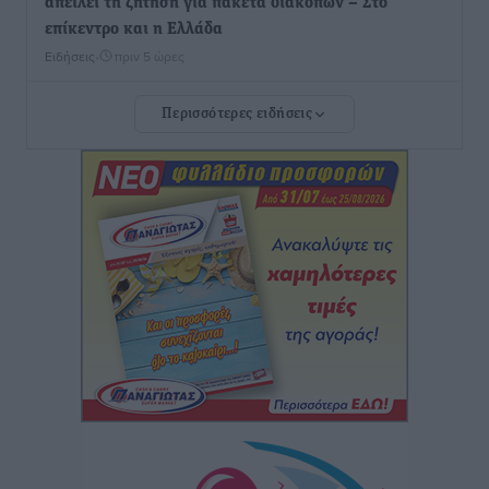
απειλεί τη ζήτηση για πακέτα διακοπών – Στο
επίκεντρο και η Ελλάδα
Ειδήσεις
•
πριν 5 ώρες
Περισσότερες ειδήσεις
Νέο ξενοδοχείο στη Ρόδο για την H Hotels –
Χατζηλαζάρου – Προχωρά καινούργιο ξενοδοχείο
στην Κω
Τοπικές Ειδήσεις
•
πριν 5 ώρες
Αυτοκίνητο μπήκε παράνομα σε μονόδρομο στο
Μαστιχάρι – Αναποδογύρισε όχημα με μητέρα και
5χρονο παιδί
Τοπικές Ειδήσεις
•
πριν 5 ώρες
“Η Ευρώπη αντιμετώπιζε το προσφυγικό σαν ταινία
τρόμου” – Η συγκλονιστική μαρτυρία της Χαρούλας
Γιασιράνη στον RV για τα γεγονότα που οδήγησαν στο
Σύμφωνο της Λέρου