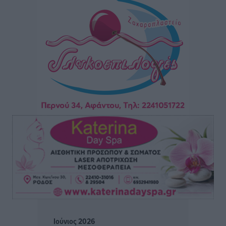
Θερινές εκπτώσεις 2026 έως τις 31 Αυγούστου – Τι
πρέπει να προσέξουν οι καταναλωτές
Ειδήσεις
•
πριν 1 ώρα
ΑΔΜΗΕ: Ολοκληρώνεται η ηλεκτρική διασύνδεση των
Κυκλάδων, τα οφέλη
Ειδήσεις
•
πριν 1 ώρα
Πόσοι Ευρωπαίοι «αντέχουν» διακοπές στο εξωτερικό
– Τι ισχύει για Έλληνες
Ειδήσεις
•
πριν 2 ώρες
Βούλγαροι τουρίστες: Λιγότερες διανυκτερεύσεις
στην Ελλάδα, αλλά 18% υψηλότερη δαπάνη ανά
διανυκτέρευση
Ειδήσεις
•
πριν 2 ώρες
Ιούνιος 2026