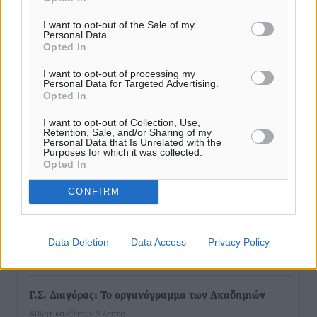
Ευρωπαϊκό Πρωτάθλημα Στίβου: Πότε αγωνίζονται η
I want to opt-out of the Sale of my
Personal Data.
Μαγκούλια, η Σπανουδάκη και ο Κριτούλης
Opted In
Αθλητικά
•
πριν 1 λεπτό
I want to opt-out of processing my
Personal Data for Targeted Advertising.
Εθνική Παίδων: Ο Χριστοδούλου και η καλύτερη
Opted In
φουρνιά των τελευταίων ετών
I want to opt-out of Collection, Use,
Αθλητικά
•
πριν 4 λεπτά
Retention, Sale, and/or Sharing of my
Personal Data that Is Unrelated with the
Purposes for which it was collected.
Opted In
Διαγόρας: Ανανέωσε ο Μιχάλης Χατζηγεωργίου
Αθλητικά
•
πριν 5 λεπτά
CONFIRM
ΔΕΑΣ Δάφνη Ρόδου: Η Ευαγγελία Τετράδη στο
τεχνικό επιτελείο
Data Deletion
Data Access
Privacy Policy
Αθλητικά
•
πριν 7 λεπτά
Γ.Σ. Διαγόρας: Το οργανόγραμμα των Ακαδημιών
Αθλητικά
•
πριν 9 λεπτά