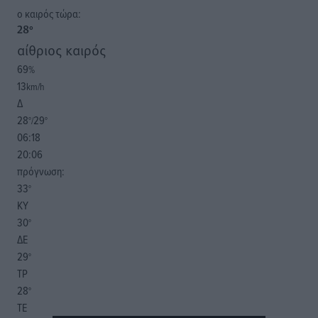
o καιρός τώρα:
28
°
αίθριος καιρός
69
%
13
km/h
Δ
28
29
°/
°
06:18
20:06
πρόγνωση:
33
°
ΚΥ
30
°
ΔΕ
29
°
ΤΡ
28
°
ΤΕ