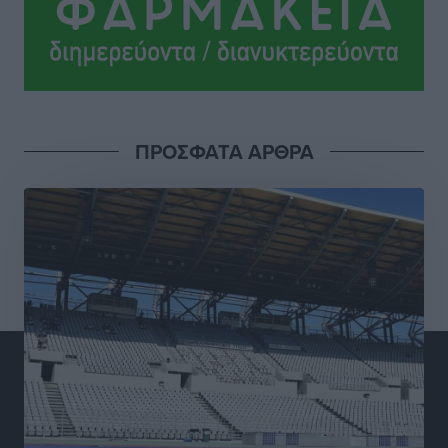
Στη Δημοτική Επιτροπή η Ροδιακή Έπαυλη και το
Δίκτυο ΑμεΑ στη Μεσαιωνική Πόλη
Ρεπορτάζ
•
πριν 3 ώρες
Προσωρινά κρατούμενος ο 59χρονος που συνελήφθη
ΠΡΟΣΦΑΤΑ ΑΡΘΡΑ
με περισσότερο από 1,3 κιλό κοκαΐνης στη Ρόδο
Τοπικές Ειδήσεις
•
πριν 3 ώρες
Δεκατέσσερα ονόματα στο τραπέζι για το ψηφοδέλτιο
του ΠΑΣΟΚ στα Δωδεκάνησα
Τοπικές Ειδήσεις
•
πριν 3 ώρες
Πιλοτικό πρόγραμμα για την αντιμετώπιση του
λαγοκέφαλου σε Νότιο Αιγαίο και Κρήτη
Τοπικές Ειδήσεις
•
πριν 3 ώρες