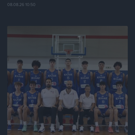
Δημόσιας Υγείας στη Νησιωτική Ελλάδα και στα
08.08.26 10:50
Νοσοκομεία της Γ΄ Ζώνης
Τοπικές Ειδήσεις
•
πριν 18 ώρες
Πάνθηρες: Ξεκίνησαν αισιόδοξοι για την παρθενική
“πτήση” τους
Αθλητικά
•
πριν 18 ώρες
Άρης Αρχαγγέλου: Στο πλευρό του άτυχου Ιάκωβου
Θωμά
Αθλητικά
•
πριν 18 ώρες
Φοίβος: Η μεγάλη επιστροφή του Μπρένο Σαλβατιέρα
Αθλητικά
•
πριν 18 ώρες
Κλεάνθης: Έτοιμες οι κάρτες διαρκείας της νέας
σεζόν
Αθλητικά
•
πριν 18 ώρες