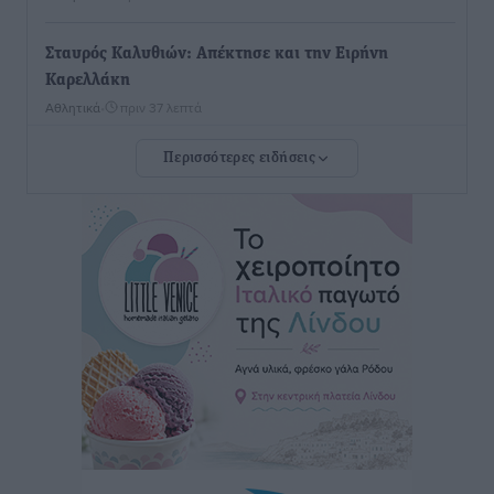
Σταυρός Καλυθιών: Απέκτησε και την Ειρήνη
Καρελλάκη
Αθλητικά
•
πριν 37 λεπτά
Περισσότερες ειδήσεις
Πρωτάθλημα Καλαθοσφαίρισης Δικηγορικών
Συλλόγων Ελλάδας και Κύπρου: Η Ρόδος φιλοξένησε
με επιτυχία την 17η διοργάνωση
Αθλητικά
•
πριν 50 λεπτά
Φοιτητική στέγη: «Φωτιά» τα ενοίκια σε Αθήνα και
Θεσσαλονίκη – Έως 800 ευρώ στο Ρέθυμνο
Ειδήσεις
•
πριν 1 ώρα
Η Τουρκία σε νέο «κρεσέντο» προκλήσεων στο Αιγαίο
με 18 παραβάσεις και παραβιάσεις
Ειδήσεις
•
πριν 1 ώρα