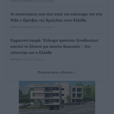
Τοπικές Ειδήσεις
•
πριν 11 ώρες
Οι συναντήσεις που είχε κατά την επίσκεψη του στη
Ρόδο ο Πρέσβης της Βραζιλίας στην Ελλάδα
Τοπικές Ειδήσεις
•
πριν 11 ώρες
Γερμανική αγορά: Έλλειψη προσιτών ξενοδοχείων
απειλεί τη ζήτηση για πακέτα διακοπών – Στο
επίκεντρο και η Ελλάδα
Ειδήσεις
•
πριν 12 ώρες
Περισσότερες ειδήσεις
Νέο ξενοδοχείο στη Ρόδο για την H Hotels –
Χατζηλαζάρου – Προχωρά καινούργιο ξενοδοχείο
στην Κω
Τοπικές Ειδήσεις
•
πριν 12 ώρες
Αυτοκίνητο μπήκε παράνομα σε μονόδρομο στο
Μαστιχάρι – Αναποδογύρισε όχημα με μητέρα και