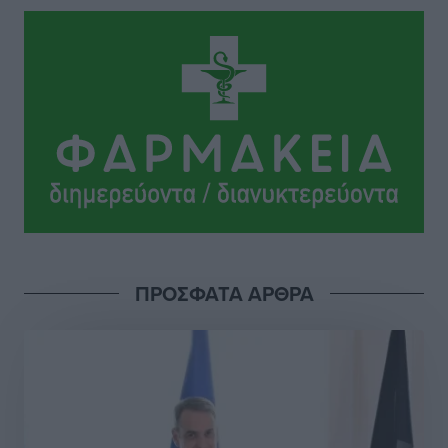
Ιππότες: Με το βλέμμα στραμμένο στο μέλλον
Αθλητικά
•
πριν 13 ώρες
ΠΑΜΕ ΣΤΟΙΧΗΜΑ: Περισσότερα από 95 εκατομμύρια
ευρώ σε κέρδη μοίρασε τον Ιούλιο
Αθλητικά
•
πριν 13 ώρες
Ολοκλήρωση του έργου αναβάθμισης των
υποδομών του Νεστορίδειου Μελάθρου
Τοπικές Ειδήσεις
•
πριν 13 ώρες
ΠΡΟΣΦΑΤΑ ΑΡΘΡΑ
Γ.Σ. Διαγόρας: Στα «κυανέρυθρα» ο Janni Pembe
Αθλητικά
•
πριν 15 ώρες
Σύλληψη 21χρονου για ναρκωτικά στη Ρόδο
Τοπικές Ειδήσεις
•
πριν 15 ώρες