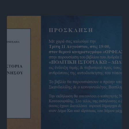
Δωδεκανήσου
Αθλητικά
•
πριν 16 ώρες
Νέες ταυτότητες: Ποιοι πρέπει να τις αλλάξουν άμεσα
και ποιοι όχι
Ειδήσεις
•
πριν 16 ώρες
Στον Ιπποκράτη η Μαρία Βλάχου
Αθλητικά
•
πριν 16 ώρες
Οικονομική ενίσχυση για συντήρηση στο κλειστό της
Καρπάθου
Αθλητικά
•
πριν 16 ώρες
Στάθης Αντωνάς: Ένα βήμα πριν από επαγγελματικό
συμβόλαιο πυγμαχίας με MTGP και BXGP για Ευρώπη
και Αυστραλία
Αθλητικά
•
πριν 16 ώρες