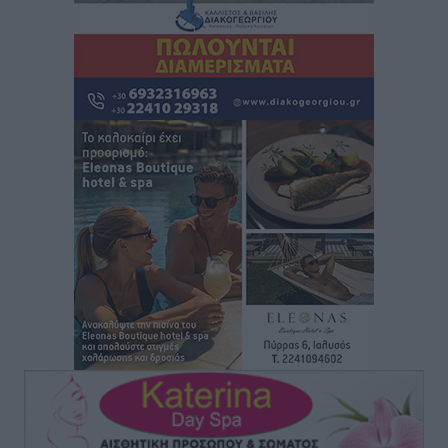
5χρονο παιδί
Τοπικές Ειδήσεις
•
πριν 12 ώρες
“Η Ευρώπη αντιμετώπιζε το προσφυγικό σαν ταινία
τρόμου” – Η συγκλονιστική μαρτυρία της Χαρούλας
Γιασιράνη στον RV για τα γεγονότα που οδήγησαν στο
Σύμφωνο της Λέρου
Τοπικές Ειδήσεις
•
πριν 12 ώρες
Συναυλία με τον Γιάννη Κότσιρα στις 21 Αυγούστου
Πολιτιστικά
•
πριν 12 ώρες
Έκτακτη συνεδρίαση της Δημοτικής Επιτροπής Ρόδου
αύριο Παρασκευή 7 Αυγούστου
Τοπικές Ειδήσεις
•
πριν 12 ώρες
ΑΕΡΑ: Δεν σταματάει να ενισχύεται, νέο απόκτημα ο