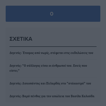
0
ΣΧΕΤΙΚΆ
Διγενής: Έτοιμος από νωρίς, στέφεται στις εκδηλώσεις του
Διγενής: "Ο σύλλογος είναι οι άνθρωποί του. Εσείς που
είστε;"
Διγενής: Λυκοπάντης και Πελαρδής στο "στόχαστρό" του
Διγενής: Βαρύ πένθος για την απώλεια του Βασίλη Καλούδη