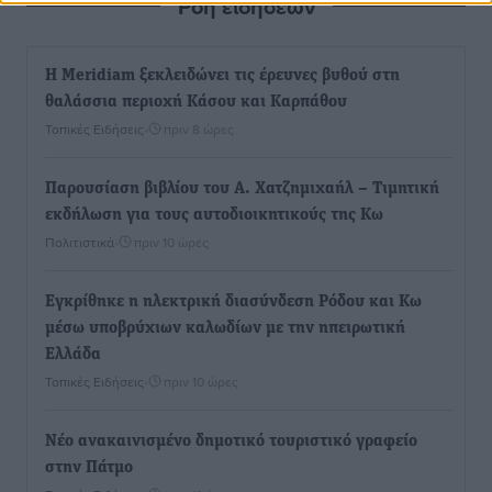
Ροή ειδήσεων
Η Meridiam ξεκλειδώνει τις έρευνες βυθού στη
θαλάσσια περιοχή Κάσου και Καρπάθου
Τοπικές Ειδήσεις
•
πριν 8 ώρες
Παρουσίαση βιβλίου του Α. Χατζημιχαήλ – Τιμητική
εκδήλωση για τους αυτοδιοικητικούς της Κω
Πολιτιστικά
•
πριν 10 ώρες
Εγκρίθηκε η ηλεκτρική διασύνδεση Ρόδου και Κω
μέσω υποβρύχιων καλωδίων με την ηπειρωτική
Ελλάδα
Τοπικές Ειδήσεις
•
πριν 10 ώρες
Νέο ανακαινισμένο δημοτικό τουριστικό γραφείο
στην Πάτμο