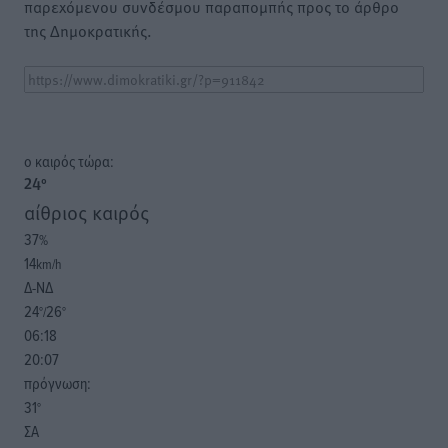
παρεχόμενου συνδέσμου παραπομπής προς το άρθρο
της Δημοκρατικής.
o καιρός τώρα:
24
°
αίθριος καιρός
37
%
14
km/h
Δ-ΝΔ
24
26
°/
°
06:18
20:07
πρόγνωση:
31
°
ΣΑ