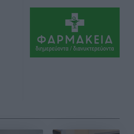
Αθλητικά
•
πριν 6 ώρες
Ιάλυσος Β’: Νωρίς νωρίς μπήκαν στα
βάσανα της προετοιμασίας
Αθλητικά
•
πριν 6 ώρες
Εθνικός Αρχίπολης: Μεγάλο βήμα
προόδου η ίδρυση Ακαδημίας
Αθλητικά
•
πριν 7 ώρες
Ιππότες: Με το βλέμμα στραμμένο στο
μέλλον
Αθλητικά
•
πριν 7 ώρες
ΠΑΜΕ ΣΤΟΙΧΗΜΑ: Περισσότερα από 95
εκατομμύρια ευρώ σε κέρδη μοίρασε
τον Ιούλιο
Αθλητικά
•
πριν 7 ώρες