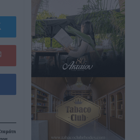
Σταμάτη
 του