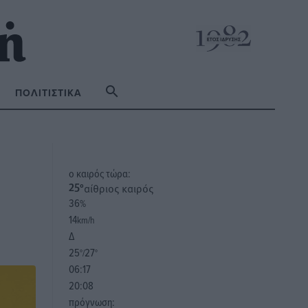
ΠΟΛΙΤΙΣΤΙΚΆ
o καιρός τώρα:
αίθριος καιρός
25
°
36
%
14
km/h
Δ
25
27
°/
°
06:17
20:08
πρόγνωση: