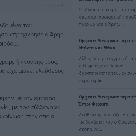
Dimokratiki AI
Σε άλλη μία ηχηρή, ταυτόχ
όμως και ουσιαστική προσ
προχώρησε ο Άρης,…
εδομένα του
ήσου προχώρησε ο Άρης
Ορφέας: Δυνάμωσε περαιτέ
ριόδου.
Ντόντα και Μήκα
Άλλες δύο μετεγγραφές π
 γραμμή κρούσης τους,
ο Ορφέας στη θερινή
 είχε μείνει ελεύθερος
δραστηριότητά του, ενισχύ
περαιτέρω…
θηκαν με τον έμπειρο
Ορφέας: Δυνάμωσε περαιτέ
Έντρι Φερχάτι
νία, με τον σύλλογο να
Ακάθεκτος συνεχίζει να ενι
ακοίνωση στην οποία
τις δυνάμεις του ο Ορφέας
σκοπό να…