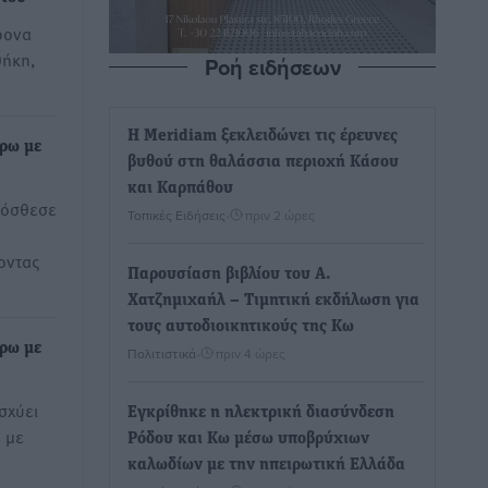
ρονα
θήκη,
Ροή ειδήσεων
Η Meridiam ξεκλειδώνει τις έρευνες
ρω με
βυθού στη θαλάσσια περιοχή Κάσου
και Καρπάθου
ρόσθεσε
Τοπικές Ειδήσεις
•
πριν 2 ώρες
οντας
Παρουσίαση βιβλίου του Α.
Χατζημιχαήλ – Τιμητική εκδήλωση για
τους αυτοδιοικητικούς της Κω
ρω με
Πολιτιστικά
•
πριν 4 ώρες
σχύει
Εγκρίθηκε η ηλεκτρική διασύνδεση
, με
Ρόδου και Κω μέσω υποβρύχιων
καλωδίων με την ηπειρωτική Ελλάδα