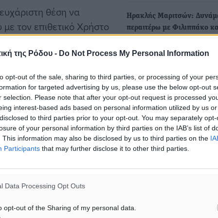
 ευχάριστη θέση να
Ηρακλής Μαριτσών: Δυνά
 με τον επιθετικό Χρήστο
περαιτέρω με Φιλιππάκο κα
Πολυμένωφ
ική της Ρόδου -
Do Not Process My Personal Information
Με σταθερά και μεθοδικά 
συνεχίζει να χτίσει ο Ηρακ
Σ. Ιάλυσος, έχει
to opt-out of the sale, sharing to third parties, or processing of your per
Μαριτσών το…
ναμένεται να δώσει νέα
formation for targeted advertising by us, please use the below opt-out s
r selection. Please note that after your opt-out request is processed y
eing interest-based ads based on personal information utilized by us or
disclosed to third parties prior to your opt-out. You may separately opt-
γιής και να πετύχει πολλά
losure of your personal information by third parties on the IAB’s list of
. This information may also be disclosed by us to third parties on the
IA
Participants
that may further disclose it to other third parties.
l Data Processing Opt Outs
τεγγραφή
o opt-out of the Sharing of my personal data.