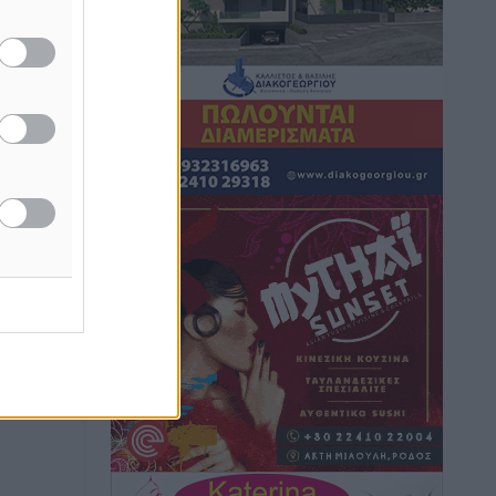
Hotels – Χατζηλαζάρου – Προχωρά
καινούργιο ξενοδοχείο στην Κω
Τοπικές Ειδήσεις
•
πριν 6 ώρες
Αυτοκίνητο μπήκε παράνομα σε
μονόδρομο στο Μαστιχάρι –
Αναποδογύρισε όχημα με μητέρα και
5χρονο παιδί
Τοπικές Ειδήσεις
•
πριν 6 ώρες
“Η Ευρώπη αντιμετώπιζε το
προσφυγικό σαν ταινία τρόμου” – Η
Νίκου
συγκλονιστική μαρτυρία της Χαρούλας
Γιασιράνη στον RV για τα γεγονότα που
οδήγησαν στο Σύμφωνο της Λέρου
Τοπικές Ειδήσεις
•
πριν 6 ώρες
Συναυλία με τον Γιάννη Κότσιρα στις