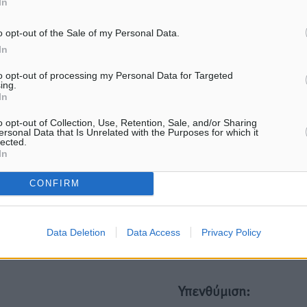
In
ματα αναζήτησης
o opt-out of the Sale of my Personal Data.
In
ε μας στο Google News ★ ↗
to opt-out of processing my Personal Data for Targeted
ήστε
ing.
In
o opt-out of Collection, Use, Retention, Sale, and/or Sharing
ersonal Data that Is Unrelated with the Purposes for which it
lected.
In
ΙΑΒΑΣΕ ΕΠΙΣΗΣ
CONFIRM
ΑΘΛΗΤΙΚΆ
ΑΘΛΗΤΙΚΆ
Κλεάνθης: Δουλειές μετά
Φοίβος: Εν αναμονή του 
ευχαριστιών στο γήπεδο,
Λαζίδη
ατομικό για δύο
Data Deletion
Data Access
Privacy Policy
06.08.26 · 16:49
6.08.26 · 16:50
Υπενθύμιση: