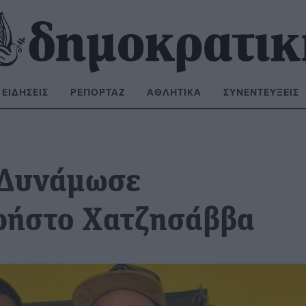
ΕΙΔΉΣΕΙΣ
ΡΕΠΟΡΤΆΖ
ΑΘΛΗΤΙΚΆ
ΣΥΝΕΝΤΕΎΞΕΙΣ
ΝΑΖΉΤΗΣΗ:
 Δυνάμωσε
Χρήστο Χατζησάββα