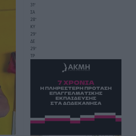
31
°
ΣΑ
28
°
ΚΥ
29
°
ΔΕ
29
°
ΤΡ