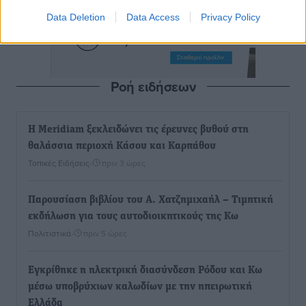
Data Deletion
Data Access
Privacy Policy
Ροή ειδήσεων
Η Meridiam ξεκλειδώνει τις έρευνες βυθού στη
θαλάσσια περιοχή Κάσου και Καρπάθου
Τοπικές Ειδήσεις
•
πριν 3 ώρες
Παρουσίαση βιβλίου του Α. Χατζημιχαήλ – Τιμητική
εκδήλωση για τους αυτοδιοικητικούς της Κω
Πολιτιστικά
•
πριν 5 ώρες
Εγκρίθηκε η ηλεκτρική διασύνδεση Ρόδου και Κω
μέσω υποβρύχιων καλωδίων με την ηπειρωτική
Ελλάδα