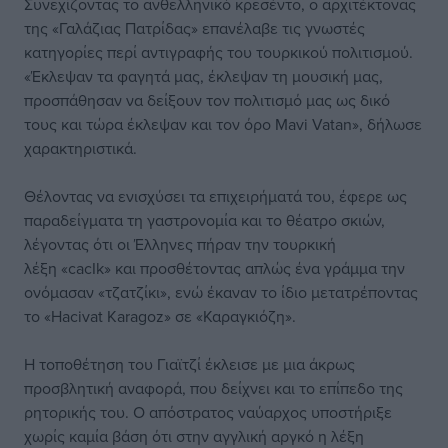
Συνεχίζοντας το ανθελληνικό κρεσέντο, ο αρχιτέκτονας
της «Γαλάζιας Πατρίδας» επανέλαβε τις γνωστές
κατηγορίες περί αντιγραφής του τουρκικού πολιτισμού.
«Έκλεψαν τα φαγητά μας, έκλεψαν τη μουσική μας,
προσπάθησαν να δείξουν τον πολιτισμό μας ως δικό
τους και τώρα έκλεψαν και τον όρο Mavi Vatan», δήλωσε
χαρακτηριστικά.
Θέλοντας να ενισχύσει τα επιχειρήματά του, έφερε ως
παραδείγματα τη γαστρονομία και το θέατρο σκιών,
λέγοντας ότι οι Έλληνες πήραν την τουρκική
λέξη «cacIk» και προσθέτοντας απλώς ένα γράμμα την
ονόμασαν «τζατζίκι», ενώ έκαναν το ίδιο μετατρέποντας
το «Hacivat Karagoz» σε «Καραγκιόζη».
Η τοποθέτηση του Γιαϊτζί έκλεισε με μια άκρως
προσβλητική αναφορά, που δείχνει και το επίπεδο της
ρητορικής του. Ο απόστρατος ναύαρχος υποστήριξε
χωρίς καμία βάση ότι στην αγγλική αργκό η λέξη