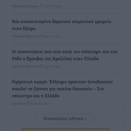
Τοπικές Ειδήσεις
•
πριν 5 ώρες
Νέο ανακαινισμένο δημοτικό τουριστικό γραφείο
στην Πάτμο
Τοπικές Ειδήσεις
•
πριν 5 ώρες
Οι συναντήσεις που είχε κατά την επίσκεψη του στη
Ρόδο ο Πρέσβης της Βραζιλίας στην Ελλάδα
Τοπικές Ειδήσεις
•
πριν 6 ώρες
Γερμανική αγορά: Έλλειψη προσιτών ξενοδοχείων
απειλεί τη ζήτηση για πακέτα διακοπών – Στο
επίκεντρο και η Ελλάδα
Ειδήσεις
•
πριν 6 ώρες
Περισσότερες ειδήσεις
Νέο ξενοδοχείο στη Ρόδο για την H Hotels –
Χατζηλαζάρου – Προχωρά καινούργιο ξενοδοχείο