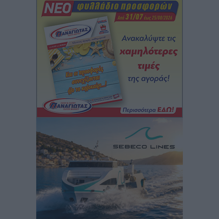
στην Κω
Τοπικές Ειδήσεις
•
πριν 6 ώρες
Αυτοκίνητο μπήκε παράνομα σε μονόδρομο στο
Μαστιχάρι – Αναποδογύρισε όχημα με μητέρα και
5χρονο παιδί
Τοπικές Ειδήσεις
•
πριν 6 ώρες
“Η Ευρώπη αντιμετώπιζε το προσφυγικό σαν ταινία
τρόμου” – Η συγκλονιστική μαρτυρία της Χαρούλας
Γιασιράνη στον RV για τα γεγονότα που οδήγησαν στο
Σύμφωνο της Λέρου
Τοπικές Ειδήσεις
•
πριν 7 ώρες
Συναυλία με τον Γιάννη Κότσιρα στις 21 Αυγούστου
Πολιτιστικά
•
πριν 7 ώρες
Έκτακτη συνεδρίαση της Δημοτικής Επιτροπής Ρόδου