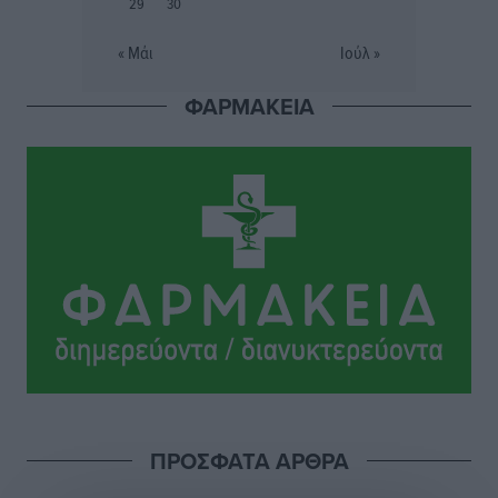
29
30
Εθνικός Αρχίπολης: Μεγάλο βήμα προόδου η ίδρυση
« Μάι
Ιούλ »
Ακαδημίας
Αθλητικά
•
πριν 7 ώρες
ΦΑΡΜΑΚΕΙΑ
Ιππότες: Με το βλέμμα στραμμένο στο μέλλον
Αθλητικά
•
πριν 7 ώρες
ΠΑΜΕ ΣΤΟΙΧΗΜΑ: Περισσότερα από 95 εκατομμύρια
ευρώ σε κέρδη μοίρασε τον Ιούλιο
Αθλητικά
•
πριν 8 ώρες
Ολοκλήρωση του έργου αναβάθμισης των
υποδομών του Νεστορίδειου Μελάθρου
Τοπικές Ειδήσεις
•
πριν 8 ώρες
ΠΡΟΣΦΑΤΑ ΑΡΘΡΑ
Γ.Σ. Διαγόρας: Στα «κυανέρυθρα» ο Janni Pembe