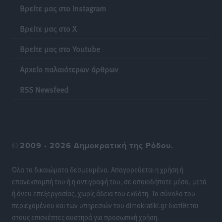
Έκκληση γονέων για να λειτουργήσει ο
Βρείτε μας στο Instagram
Βρεφονηπιακός Σταθμός Κάσου
Τοπικές Ειδήσεις
•
πριν 15 ώρες
Βρείτε μας στο X
Βρείτε μας στο Youtube
Ακρίβεια: Σημαντικές οι διατακτικές σίτισης για 3
στους 4 εργαζομένους
Αρχείο παλαιότερων άρθρων
Ειδήσεις
•
πριν 15 ώρες
RSS Newsfeed
Κινητοποίηση της Πυροσβεστικής στην Κάρπαθο, για
τη φωτιά στην περιοχή Σάνταλο
Τοπικές Ειδήσεις
•
πριν 15 ώρες
©
2009 - 2026 Δημοκρατική της Ρόδου.
Η Ρόδος μπαίνει στη διεκδίκηση για τη Μεσογειακή
Πρωτεύουσα Πολιτισμού και Διαλόγου 2028
Όλα τα δικαιώματα δεσμευμένα. Απαγορεύεται η χρήση ή
Τοπικές Ειδήσεις
•
πριν 15 ώρες
επανεκπομπή του ή η αντιγραφή του, σε οποιοδήποτε μέσο, μετά
ή άνευ επεξεργασίας, χωρίς άδεια του εκδότη. Το σύνολο του
περιεχομένου και των υπηρεσιών του dimokratiki.gr διατίθεται
Σύμη: Στον 8ο αγνοούμενο Γερμανό τουρίστα ανήκει η
στους επισκέπτες αυστηρά για προσωπική χρήση.
σορός που εντοπίστηκε