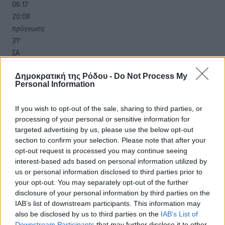
06:17
20:08
πρόγνωση:
31
°
ΣΑ
28
°
ΚΥ
Δημοκρατική της Ρόδου -
Do Not Process My
Personal Information
29
°
ΔΕ
If you wish to opt-out of the sale, sharing to third parties, or
29
°
processing of your personal or sensitive information for
ΤΡ
targeted advertising by us, please use the below opt-out
section to confirm your selection. Please note that after your
opt-out request is processed you may continue seeing
interest-based ads based on personal information utilized by
us or personal information disclosed to third parties prior to
your opt-out. You may separately opt-out of the further
disclosure of your personal information by third parties on the
IAB’s list of downstream participants. This information may
also be disclosed by us to third parties on the
IAB’s List of
Downstream Participants
that may further disclose it to other