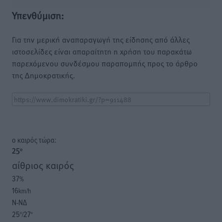
Υπενθύμιση:
Για την μερική αναπαραγωγή της είδησης από άλλες
ιστοσελίδες είναι απαραίτητη η χρήση του παρακάτω
παρεχόμενου συνδέσμου παραπομπής προς το άρθρο
της Δημοκρατικής.
o καιρός τώρα:
25
°
αίθριος καιρός
37
%
16
km/h
Ν-ΝΔ
25
27
°/
°