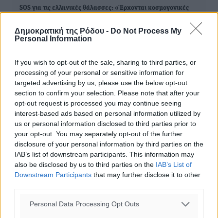
SOS για τις ελληνικές θάλασσες: «Έρχονται κοσμογονικές
συνέπειες και επικίνδυνα ψάρια»
Δημοκρατική της Ρόδου -
Do Not Process My
Personal Information
If you wish to opt-out of the sale, sharing to third parties, or
ΔΙΑΒΑΣΕ ΕΠΙΣΗΣ
processing of your personal or sensitive information for
targeted advertising by us, please use the below opt-out
ΕΙΔΉΣΕΙΣ
section to confirm your selection. Please note that after your
Ευ. Τουρνάς: Απέναντι σε ακραία καιρικά φαινόμενα
opt-out request is processed you may continue seeing
δεν υπάρχουν περιθώρια εφησυχασμού
interest-based ads based on personal information utilized by
08.08.26 · 18:14
us or personal information disclosed to third parties prior to
ΕΙΔΉΣΕΙΣ
your opt-out. You may separately opt-out of the further
ΣΕΤΕ: Σημαντική θεσμική εξέλιξη η ΚΥΑ για το ΕΧΠ για
disclosure of your personal information by third parties on the
τον τουρισμό
IAB’s list of downstream participants. This information may
08.08.26 · 11:40
also be disclosed by us to third parties on the
IAB’s List of
Downstream Participants
that may further disclose it to other
ΕΙΔΉΣΕΙΣ
third parties.
Σούπερ μάρκετ: Διευρύνεται η εθνική πρωτοβουλία για
τις τιμές – Eρχονται νέες συμμετοχές εταιρειών
Personal Data Processing Opt Outs
08.08.26 · 11:20