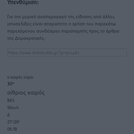
Υπενθύμιση:
Για την μερική αναπαραγωγή της είδησης από άλλες
ιστοσελίδες είναι απαραίτητη η χρήση του παρακάτω
παρεχόμενου συνδέσμου παραπομπής προς το άρθρο
της Δημοκρατικής.
o καιρός τώρα:
30
°
αίθριος καιρός
86
%
10
km/h
Δ
27
29
°/
°
06:18