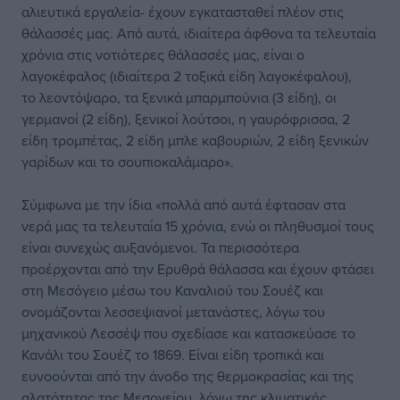
αλιευτικά εργαλεία- έχουν εγκατασταθεί πλέον στις
θάλασσές μας. Από αυτά, ιδιαίτερα άφθονα τα τελευταία
χρόνια στις νοτιότερες θάλασσές μας, είναι ο
λαγοκέφαλος (ιδιαίτερα 2 τοξικά είδη λαγοκέφαλου),
το λεοντόψαρο, τα ξενικά μπαρμπούνια (3 είδη), οι
γερμανοί (2 είδη), ξενικοί λούτσοι, η γαυρόφρισσα, 2
είδη τρομπέτας, 2 είδη μπλε καβουριών, 2 είδη ξενικών
γαρίδων και το σουπιοκαλάμαρο».
Σύμφωνα με την ίδια «πολλά από αυτά έφτασαν στα
νερά μας τα τελευταία 15 χρόνια, ενώ οι πληθυσμοί τους
είναι συνεχώς αυξανόμενοι. Τα περισσότερα
προέρχονται από την Ερυθρά θάλασσα και έχουν φτάσει
στη Μεσόγειο μέσω του Καναλιού του Σουέζ και
ονομάζονται λεσσεψιανοί μετανάστες, λόγω του
μηχανικού Λεσσέψ που σχεδίασε και κατασκεύασε το
Κανάλι του Σουέζ το 1869. Είναι είδη τροπικά και
ευνοούνται από την άνοδο της θερμοκρασίας και της
αλατότητας της Μεσογείου, λόγω της κλιματικής