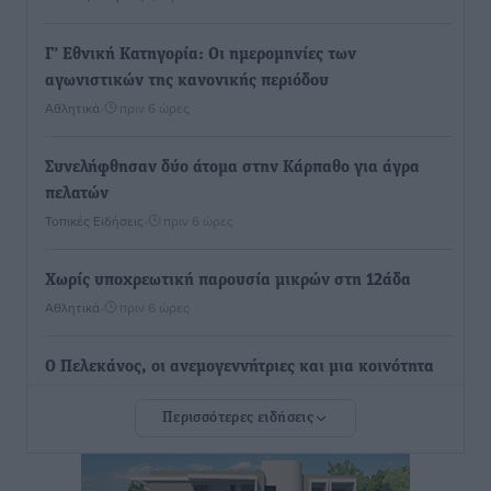
Γ’ Εθνική Κατηγορία: Οι ημερομηνίες των
αγωνιστικών της κανονικής περιόδου
Αθλητικά
•
πριν 6 ώρες
Συνελήφθησαν δύο άτομα στην Κάρπαθο για άγρα
πελατών
Τοπικές Ειδήσεις
•
πριν 6 ώρες
Χωρίς υποχρεωτική παρουσία μικρών στη 12άδα
Αθλητικά
•
πριν 6 ώρες
Ο Πελεκάνος, οι ανεμογεννήτριες και μια κοινότητα
που κανείς δεν ρώτησε
Περισσότερες ειδήσεις
Δημο-Κρίσεις
•
πριν 6 ώρες
Η Ρόδος περιμένει και οι θεσμοί της λογομαχούν