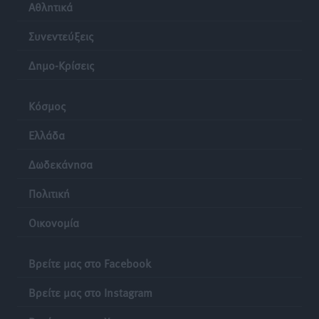
Αθλητικά
Τι αλλάζει το χωροταξικό στις τουριστικές επενδύσεις
Συνεντεύξεις
Τοπικές Ειδήσεις
•
πριν 24 ώρες
Δημο-Κρίσεις
ΥΠΑΑΤ: 12,5 εκατ. ευρώ στις 13 Περιφέρειες για μέτρα
βιοασφάλειας
Κόσμος
Τοπικές Ειδήσεις
•
πριν 24 ώρες
Ελλάδα
Δωδεκάνησα
Πολιτική
Οικονομία
Βρείτε μας στο Facebook
Βρείτε μας στο Instagram