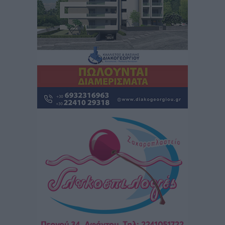
Δημο-Κρίσεις
•
πριν 6 ώρες
Τα Γλυπτά του Παρθενώνα ως προσωπικό δώρο στον
Τραμπ
Δημο-Κρίσεις
•
πριν 6 ώρες
Το στενό της Κρεμαστής μπήκε στη λίστα των 7
θαυμάτων της αναμονής
Δημο-Κρίσεις
•
πριν 6 ώρες
ΣΕΤΕ: Σημαντική θεσμική εξέλιξη η ΚΥΑ για το ΕΧΠ
για τον τουρισμό
Ειδήσεις
•
πριν 7 ώρες
Γ. Χατζημάρκος: “Δύο μεγάλες δεσμεύσεις
Γεωργιάδη” – Κίνητρα για τους γιατρούς των νησιών
και συνεργασία Ρόδου με το Αττικόν για το