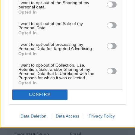
I want to opt-out of the Sharing of my
personal data.
Σχολιασμός Άρθρου
Opted In
I want to opt-out of the Sale of my
Τα σχόλια εκφράζουν αποκλειστικά τον εκάστοτε
Personal Data.
σχολιαστή. Η Δημοκρατική δεν υιοθετεί αυτές τις
Opted In
απόψεις. Διατηρούμε το δικαίωμα να διαγράψουμε όποια
I want to opt-out of processing my
σχόλια θεωρούμε προσβλητικά ή περιέχουν ύβρεις, χωρίς
Personal Data for Targeted Advertising.
Opted In
καμμία προειδοποίηση. Χρήστες που δεν τηρούν τους
όρους χρήσης αποκλείονται.
I want to opt-out of Collection, Use,
Retention, Sale, and/or Sharing of my
Personal Data that Is Unrelated with the
Purposes for which it was collected.
Προσθέστε ένα σχόλιο
Opted In
CONFIRM
Το E-mail δεν θα δημοσιευτεί.
Πρέπει να συμπληρωθούν όλα τα πεδία για την
Data Deletion
Data Access
Privacy Policy
υποβολή του σχολίου.
Όνοματεπώνυμο
Email