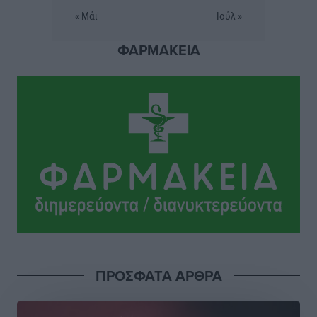
Πολιτιστικά
•
πριν 7 ώρες
« Μάι
Ιούλ »
ΦΑΡΜΑΚΕΙΑ
Βασίλης Υψηλάντης: Ξεμπλοκάρει η έκδοση και
παραχώρηση οριστικών τίτλων κυριότητας για 224
εργατικές κατοικίες στη Ρόδο
Τοπικές Ειδήσεις
•
πριν 7 ώρες
ΣΕΓΑΣ: Πιστώθηκαν τα έξοδα μετακίνησης του
Πανελληνίου Πρωταθλήματος Κ20 στα σωματεία
Αθλητικά
•
πριν 7 ώρες
Ευρωπαϊκό Πρωτάθλημα Στίβου: Πότε αγωνίζονται η
Μαγκούλια, η Σπανουδάκη και ο Κριτούλης
Αθλητικά
•
πριν 7 ώρες
ΠΡΟΣΦΑΤΑ ΑΡΘΡΑ
Εθνική Παίδων: Ο Χριστοδούλου και η καλύτερη
φουρνιά των τελευταίων ετών