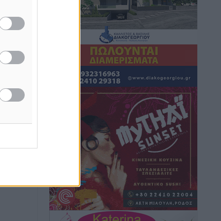
καιρικά φαινόμενα δεν υπάρχουν
περιθώρια εφησυχασμού
Ειδήσεις
•
πριν 2 ώρες
Στον Άγιο Νικόλαο Χάλκης ανοίγει
ξανά το ανανεωμένο εκκλησιαστικό
μουσείο από τη Λέσχη Lions Χάλκης
Τοπικές Ειδήσεις
•
πριν 2 ώρες
Ρόδος: «Βουλιάζει» από τουρίστες –
Πάνω από 1 εκατ. επιβάτες και 55
κρουαζιερόπλοια
Τοπικές Ειδήσεις
•
πριν 2 ώρες
Γ’ Εθνική Κατηγορία: Οι ημερομηνίες
των αγωνιστικών της κανονικής
περιόδου
Αθλητικά
•
πριν 7 ώρες