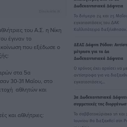
Δωδεκανησιακά Δάφνεια
Dimokratiki AI
Το διήμερο 24 και 25 Μαΐου
εγκαταστάσεις του ΔΑΚ
αθλήτριες του Α.Σ. η Νίκη
Καλλιπάτειρα διεξήχθησα
ου έγιναν το
ακοίνωση που εξέδωσε ο
ΔΕΑΣ Δάφνη Ρόδου: Αντίσ
μέτρηση για τα 4α
ξής:
Δωδεκανησιακά Δάφνεια
Ο χρόνος έχει αρχίσει να μ
παρών στα 5α
αντίστροφα για να διεξαχθ
αν 30-31 Μαΐου, στο
εγκαταστάσεις…
μετοχή αθλητών και
3α Δωδεκανησιακά Δάφνει
συμμετοχές της διοργάνωσ
Το σαββατοκύριακο 1η και 
ές και αθλήτριες:
Ιουνίου θα διεξαχθεί στη Ρ