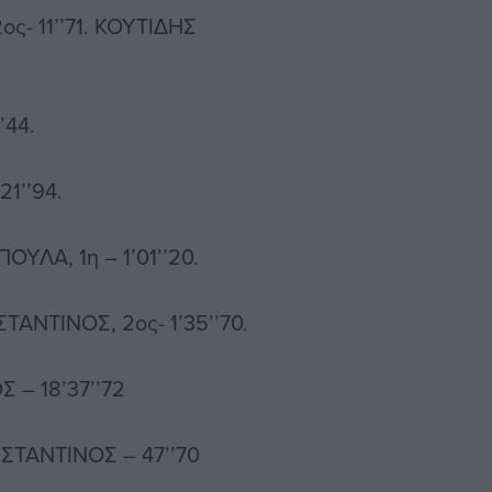
- 11’’71. ΚΟΥΤΙΔΗΣ
’44.
1’’94.
ΛΑ, 1η – 1’01’’20.
ΝΤΙΝΟΣ, 2ος- 1’35’’70.
– 18’37’’72
ΤΑΝΤΙΝΟΣ – 47’’70