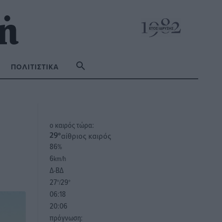
ΠΟΛΙΤΙΣΤΙΚΆ
o καιρός τώρα:
αίθριος καιρός
29
°
86
%
6
km/h
Δ-ΒΔ
27
29
°/
°
06:18
20:06
πρόγνωση: