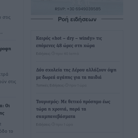
 στις
Ροή ειδήσεων
ν…
Καιρός «hot – dry – windy» τις
επόμενες 48 ώρες στη χώρα
τροφη
Ειδήσεις
•
πριν 40 λεπτά
Δύο σχολεία της Λέρου αλλάζουν όψη
ετρά
με δωρεά αγάπης για τα παιδιά
ούν στις
Τοπικές Ειδήσεις
•
πριν 1 ώρα
Τουρισμός: Με θετικό πρόσημο έως
α: Οι
τώρα η χρονιά, παρά τα
ης
σκαμπανεβάσματα
2
Ειδήσεις
•
πριν 1 ώρα
όδο το