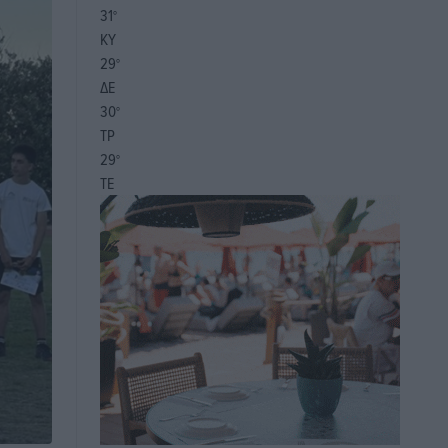
31
°
ΚΥ
29
°
ΔΕ
30
°
ΤΡ
29
°
ΤΕ