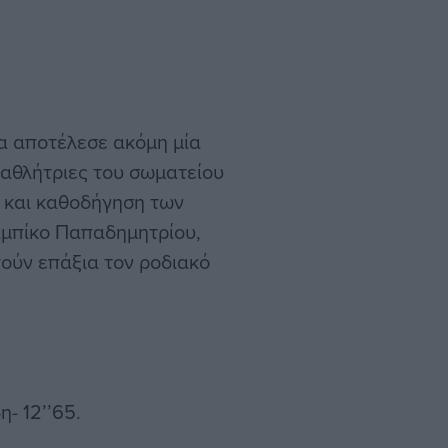
α αποτέλεσε ακόμη μία
ς αθλήτριες του σωματείου
ά και καθοδήγηση των
αμπίκο Παπαδημητρίου,
πούν επάξια τον ροδιακό
- 12’’65.