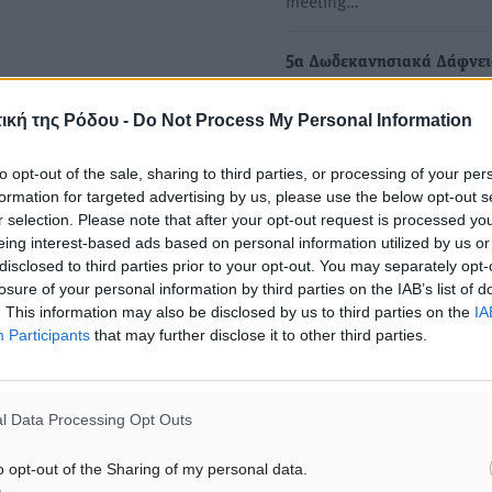
meeting…
5α Δωδεκανησιακά Δάφνει
αποτελέσματα της διοργάν
ική της Ρόδου -
Do Not Process My Personal Information
Μέσα στο σαββατοκύριακο 
31 Μαΐου έγιναν στις
to opt-out of the sale, sharing to third parties, or processing of your per
εγκαταστάσεις του ΔΑΚ…
formation for targeted advertising by us, please use the below opt-out s
r selection. Please note that after your opt-out request is processed y
eing interest-based ads based on personal information utilized by us or
disclosed to third parties prior to your opt-out. You may separately opt-
losure of your personal information by third parties on the IAB’s list of
. This information may also be disclosed by us to third parties on the
IA
Participants
that may further disclose it to other third parties.
Α)
l Data Processing Opt Outs
o opt-out of the Sharing of my personal data.