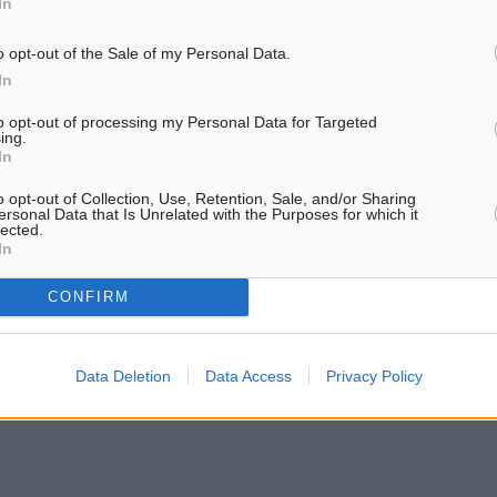
In
o opt-out of the Sale of my Personal Data.
In
to opt-out of processing my Personal Data for Targeted
ing.
In
o opt-out of Collection, Use, Retention, Sale, and/or Sharing
ersonal Data that Is Unrelated with the Purposes for which it
lected.
In
CONFIRM
Data Deletion
Data Access
Privacy Policy