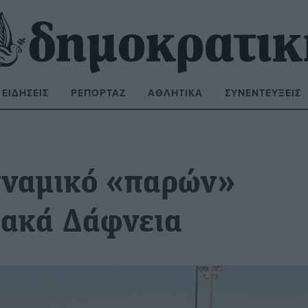
ΕΙΔΉΣΕΙΣ
ΡΕΠΟΡΤΆΖ
ΑΘΛΗΤΙΚΆ
ΣΥΝΕΝΤΕΎΞΕΙΣ
ΝΑΖΉΤΗΣΗ:
υναμικό «παρών»
ιακά Δάφνεια