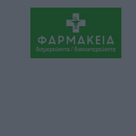
Τα Γλυπτά του Παρθενώνα ως
προσωπικό δώρο στον Τραμπ
Δημο-Κρίσεις
•
πριν 8 ώρες
Το στενό της Κρεμαστής μπήκε στη
λίστα των 7 θαυμάτων της αναμονής
Δημο-Κρίσεις
•
πριν 8 ώρες
ΣΕΤΕ: Σημαντική θεσμική εξέλιξη η
ΚΥΑ για το ΕΧΠ για τον τουρισμό
Ειδήσεις
•
πριν 8 ώρες
Γ. Χατζημάρκος: “Δύο μεγάλες
δεσμεύσεις Γεωργιάδη” – Κίνητρα για
τους γιατρούς των νησιών και
συνεργασία Ρόδου με το Αττικόν για το
Ακτινοθεραπευτικό
Τοπικές Ειδήσεις
•
πριν 9 ώρες