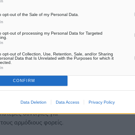
In
μενοι απο την σωστή
o opt-out of the Sale of my Personal Data.
In
to opt-out of processing my Personal Data for Targeted
ing.
In
ρά συναντήσεων του
o opt-out of Collection, Use, Retention, Sale, and/or Sharing
ικούς φορείς, με στόχο
ersonal Data that Is Unrelated with the Purposes for which it
lected.
των των εργαζομένων στον
In
τος φορέας που θα
CONFIRM
ποτελεί ένα από τα
ι ξενοδοχοϋπάλληλοι.
Data Deletion
Data Access
Privacy Policy
αλύτερες συνθήκες για
 τους αρμόδιους φορείς.