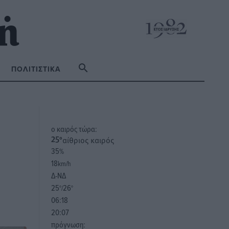
ΠΟΛΙΤΙΣΤΙΚΆ
o καιρός τώρα:
αίθριος καιρός
25
°
35
%
18
km/h
Δ-ΝΔ
25
26
°/
°
06:18
20:07
πρόγνωση: