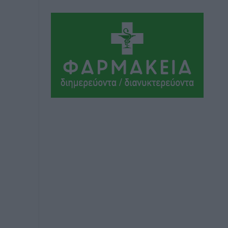
Αθλητικά
•
πριν 11 ώρες
Ιάλυσος Β’: Νωρίς νωρίς μπήκαν στα
βάσανα της προετοιμασίας
Αθλητικά
•
πριν 11 ώρες
Εθνικός Αρχίπολης: Μεγάλο βήμα
προόδου η ίδρυση Ακαδημίας
Αθλητικά
•
πριν 11 ώρες
Ιππότες: Με το βλέμμα στραμμένο στο
μέλλον
Αθλητικά
•
πριν 11 ώρες
ΠΑΜΕ ΣΤΟΙΧΗΜΑ: Περισσότερα από 95
εκατομμύρια ευρώ σε κέρδη μοίρασε
τον Ιούλιο
Αθλητικά
•
πριν 11 ώρες