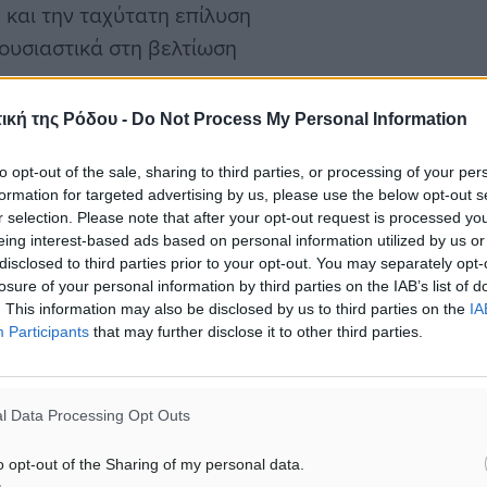
 και την ταχύτατη επίλυση
ουσιαστικά στη βελτίωση
ική της Ρόδου -
Do Not Process My Personal Information
 ανησυχίες και
ανισμό. Ωστόσο, δεν
to opt-out of the sale, sharing to third parties, or processing of your per
formation for targeted advertising by us, please use the below opt-out s
κοπη προσπάθεια που
r selection. Please note that after your opt-out request is processed y
ικό της ΔΥΠΑ ΥΠ. Ρόδου
eing interest-based ads based on personal information utilized by us or
disclosed to third parties prior to your opt-out. You may separately opt-
ν μας.
losure of your personal information by third parties on the IAB’s list of
. This information may also be disclosed by us to third parties on the
IA
Participants
that may further disclose it to other third parties.
 με το κτηριακό
 υποκατάστημα ΔΥΠΑ της
ίναι ανθρωπίνως αδύνατο
l Data Processing Opt Outs
ες ,ιδιαίτερα στην περιοχή
o opt-out of the Sharing of my personal data.
ού δυναμικού είναι