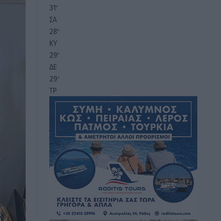
31
°
ΣΑ
28
°
ΚΥ
29
°
ΔΕ
29
°
ΤΡ