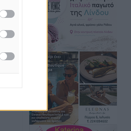
Hotels – Χατζηλαζάρου – Προχωρά
καινούργιο ξενοδοχείο στην Κω
Τοπικές Ειδήσεις
•
πριν 10 ώρες
Αυτοκίνητο μπήκε παράνομα σε
μονόδρομο στο Μαστιχάρι –
Αναποδογύρισε όχημα με μητέρα και
5χρονο παιδί
Τοπικές Ειδήσεις
•
πριν 10 ώρες
“Η Ευρώπη αντιμετώπιζε το
προσφυγικό σαν ταινία τρόμου” – Η
συγκλονιστική μαρτυρία της Χαρούλας
Γιασιράνη στον RV για τα γεγονότα που
οδήγησαν στο Σύμφωνο της Λέρου
Τοπικές Ειδήσεις
•
πριν 10 ώρες
Συναυλία με τον Γιάννη Κότσιρα στις